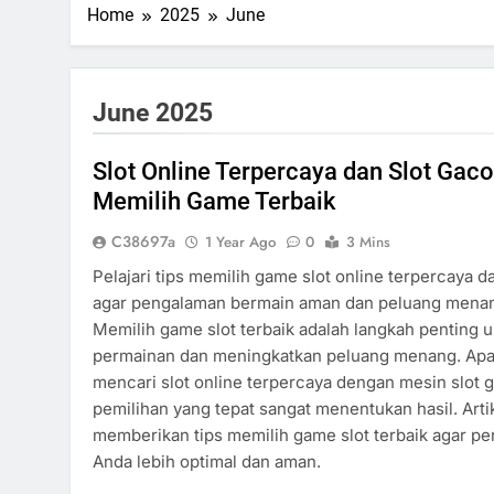
Home
2025
June
June 2025
Slot Online Terpercaya dan Slot Gacor
Memilih Game Terbaik
C38697a
1 Year Ago
0
3 Mins
Pelajari tips memilih game slot online terpercaya 
agar pengalaman bermain aman dan peluang menan
Memilih game slot terbaik adalah langkah penting 
permainan dan meningkatkan peluang menang. Apal
mencari slot online terpercaya dengan mesin slot ga
pemilihan yang tepat sangat menentukan hasil. Artik
memberikan tips memilih game slot terbaik agar p
Anda lebih optimal dan aman.