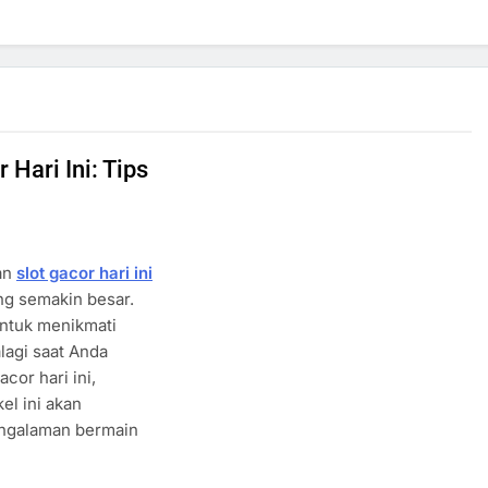
 Hari Ini: Tips
dan
slot gacor hari ini
g semakin besar.
untuk menikmati
agi saat Anda
cor hari ini,
el ini akan
engalaman bermain