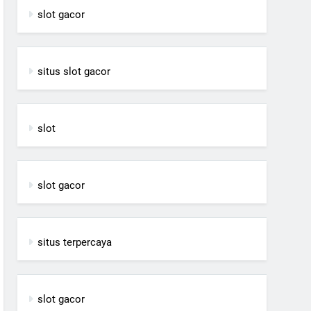
slot gacor
situs slot gacor
slot
slot gacor
situs terpercaya
slot gacor