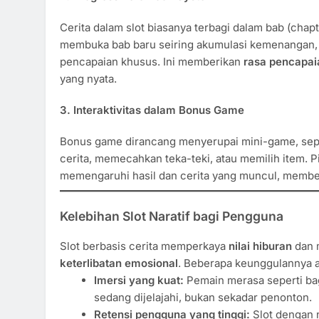
Cerita dalam slot biasanya terbagi dalam bab (chap
membuka bab baru seiring akumulasi kemenangan,
pencapaian khusus. Ini memberikan
rasa pencapai
yang nyata.
3.
Interaktivitas dalam Bonus Game
Bonus game dirancang menyerupai mini-game, seper
cerita, memecahkan teka-teki, atau memilih item. P
memengaruhi hasil dan cerita yang muncul, member
Kelebihan Slot Naratif bagi Pengguna
Slot berbasis cerita memperkaya
nilai hiburan
dan 
keterlibatan emosional
. Beberapa keunggulannya an
Imersi yang kuat:
Pemain merasa seperti bag
sedang dijelajahi, bukan sekadar penonton.
Retensi pengguna yang tinggi:
Slot dengan 