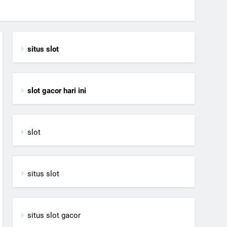
situs slot
slot gacor hari ini
slot
situs slot
situs slot gacor