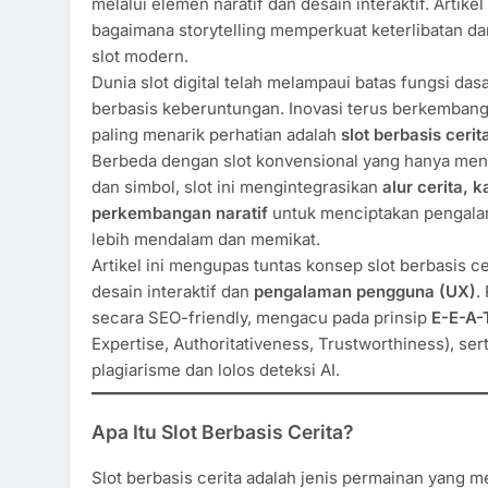
melalui elemen naratif dan desain interaktif. Artike
bagaimana storytelling memperkuat keterlibatan dan
slot modern.
Dunia slot digital telah melampaui batas fungsi da
berbasis keberuntungan. Inovasi terus berkembang,
paling menarik perhatian adalah
slot berbasis cerit
Berbeda dengan slot konvensional yang hanya me
dan simbol, slot ini mengintegrasikan
alur cerita, k
perkembangan naratif
untuk menciptakan pengala
lebih mendalam dan memikat.
Artikel ini mengupas tuntas konsep slot berbasis ce
desain interaktif dan
pengalaman pengguna (UX)
.
secara SEO-friendly, mengacu pada prinsip
E-E-A-
Expertise, Authoritativeness, Trustworthiness), ser
plagiarisme dan lolos deteksi AI.
Apa Itu Slot Berbasis Cerita?
Slot berbasis cerita adalah jenis permainan yang