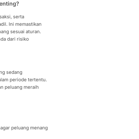
enting?
aksi, serta
il. Ini memastikan
ang sesuai aturan.
a dari risiko
yang sedang
am periode tertentu.
an peluang meraih
, agar peluang menang