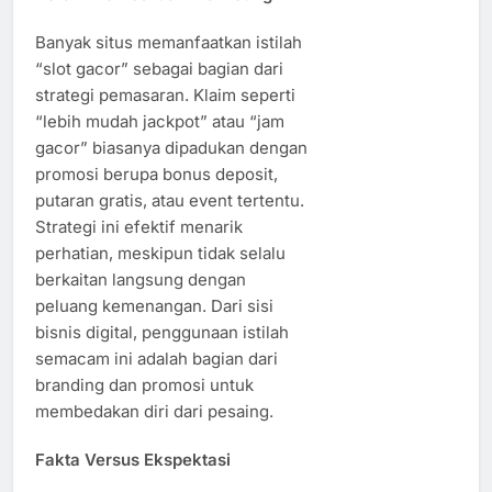
Banyak situs memanfaatkan istilah
“slot gacor” sebagai bagian dari
strategi pemasaran. Klaim seperti
“lebih mudah jackpot” atau “jam
gacor” biasanya dipadukan dengan
promosi berupa bonus deposit,
putaran gratis, atau event tertentu.
Strategi ini efektif menarik
perhatian, meskipun tidak selalu
berkaitan langsung dengan
peluang kemenangan. Dari sisi
bisnis digital, penggunaan istilah
semacam ini adalah bagian dari
branding dan promosi untuk
membedakan diri dari pesaing.
Fakta Versus Ekspektasi