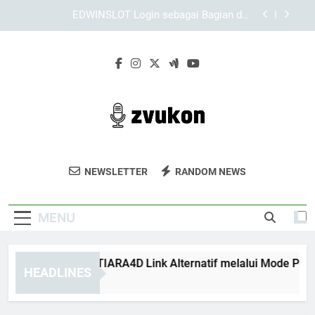
Skip
Solusi Login Edwinslot Bermasalah di Perangkat
to
Mobile dengan Langkah Praktis
content
Lebah4D Login dan Cara Memastikan Akses
Tetap Lancar di Berbagai Perangkat
Cara Mengakses TIARA4D Link Alternatif melalui
Mode Penyamaran
EDWINSLOT Login sebagai Bagian dari
Pengalaman Digital yang Terstruktur
Solusi Login Edwinslot Bermasalah di Perangkat
Mobile dengan Langkah Praktis
Zvukon
Dapatkan Solusi Audio Berkualitas Dari
Lebah4D Login dan Cara Memastikan Akses
NEWSLETTER
RANDOM NEWS
Tetap Lancar di Berbagai Perangkat
Zvukon. Produk Profesional Untuk
Kebutuhan Suara Terbaik Anda.
MENU
ra Mengakses TIARA4D Link Alternatif melalui Mode Penyam
HEADLINES
Weeks Ago