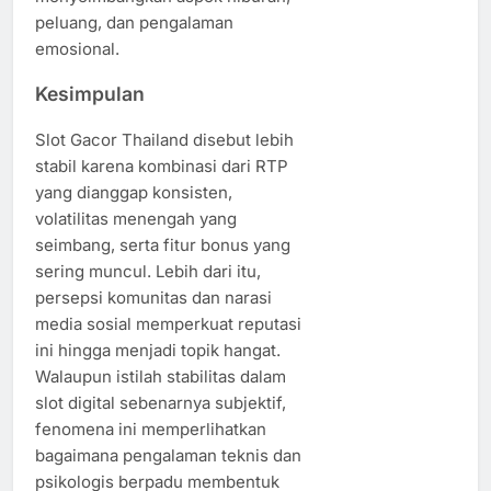
peluang, dan pengalaman
emosional.
Kesimpulan
Slot Gacor Thailand disebut lebih
stabil karena kombinasi dari RTP
yang dianggap konsisten,
volatilitas menengah yang
seimbang, serta fitur bonus yang
sering muncul. Lebih dari itu,
persepsi komunitas dan narasi
media sosial memperkuat reputasi
ini hingga menjadi topik hangat.
Walaupun istilah stabilitas dalam
slot digital sebenarnya subjektif,
fenomena ini memperlihatkan
bagaimana pengalaman teknis dan
psikologis berpadu membentuk