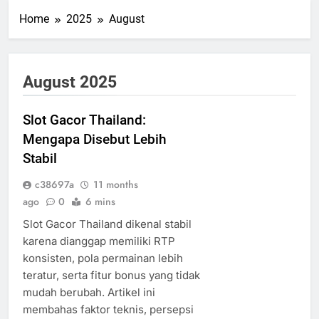
Home
2025
August
August 2025
Slot Gacor Thailand:
Mengapa Disebut Lebih
Stabil
c38697a
11 months
ago
0
6 mins
Slot Gacor Thailand dikenal stabil
karena dianggap memiliki RTP
konsisten, pola permainan lebih
teratur, serta fitur bonus yang tidak
mudah berubah. Artikel ini
membahas faktor teknis, persepsi