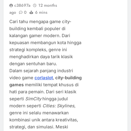
c38697a
12 months
ago
0
6 mins
Cari tahu mengapa game city-
building kembali populer di
kalangan gamer modern. Dari
kepuasan membangun kota hingga
strategi kompleks, genre ini
menghadirkan daya tarik klasik
dengan sentuhan baru.
Dalam sejarah panjang industri
video game
corlaslot
,
city-building
games
memiliki tempat khusus di
hati para pemain. Dari seri klasik
seperti
SimCity
hingga judul
modern seperti
Cities: Skylines
,
genre ini selalu menawarkan
kombinasi unik antara kreativitas,
strategi, dan simulasi. Meski