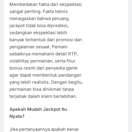
Membedakan fakta dari ekspektasi
sangat penting. Fakta teknis
menegaskan bahwa peluang
jackpot tidak bisa diprediksi,
sedangkan ekspektasi lebih
banyak terbentuk dari promosi dan
pengalaman sesaat. Pemain
sebaiknya memahami detail RTP,
volatilitas permainan, serta fitur
bonus resmi dari penyedia game
agar dapat membentuk pandangan
yang lebih realistis. Dengan begitu,
permainan bisa dinikmati tanpa
terjebak dalam klaim berlebihan.
Apakah Mudah Jackpot Itu
Nyata?
Jika pertanyaannya apakah benar