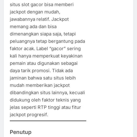
situs slot gacor bisa memberi
jackpot dengan mudah,
jawabannya relatif. Jackpot
memang ada dan bisa
dimenangkan siapa saja, tetapi
peluangnya tetap bergantung pada
faktor acak. Label “gacor” sering
kali hanya memperkuat keyakinan
pemain atau digunakan sebagai
daya tarik promosi. Tidak ada
jaminan bahwa satu situs lebih
mudah memberikan jackpot
dibandingkan situs lainnya, kecuali
didukung oleh faktor teknis yang
jelas seperti RTP tinggi atau fitur
jackpot progresif.
Penutup