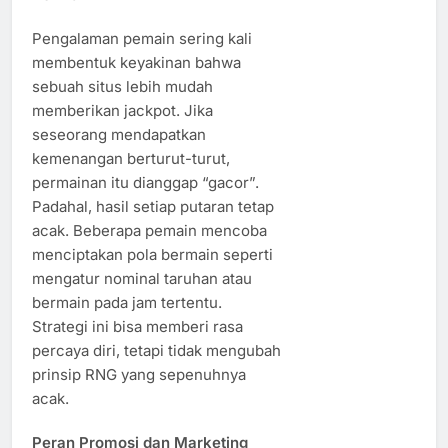
Pengalaman pemain sering kali
membentuk keyakinan bahwa
sebuah situs lebih mudah
memberikan jackpot. Jika
seseorang mendapatkan
kemenangan berturut-turut,
permainan itu dianggap “gacor”.
Padahal, hasil setiap putaran tetap
acak. Beberapa pemain mencoba
menciptakan pola bermain seperti
mengatur nominal taruhan atau
bermain pada jam tertentu.
Strategi ini bisa memberi rasa
percaya diri, tetapi tidak mengubah
prinsip RNG yang sepenuhnya
acak.
Peran Promosi dan Marketing