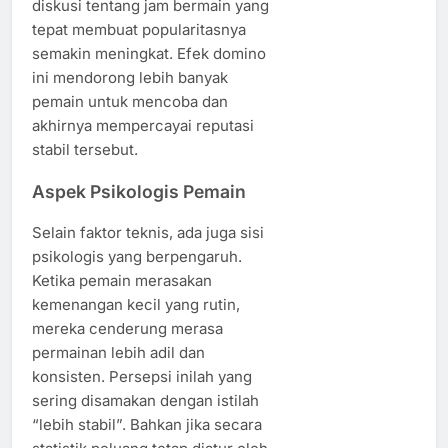
diskusi tentang jam bermain yang
tepat membuat popularitasnya
semakin meningkat. Efek domino
ini mendorong lebih banyak
pemain untuk mencoba dan
akhirnya mempercayai reputasi
stabil tersebut.
Aspek Psikologis Pemain
Selain faktor teknis, ada juga sisi
psikologis yang berpengaruh.
Ketika pemain merasakan
kemenangan kecil yang rutin,
mereka cenderung merasa
permainan lebih adil dan
konsisten. Persepsi inilah yang
sering disamakan dengan istilah
“lebih stabil”. Bahkan jika secara