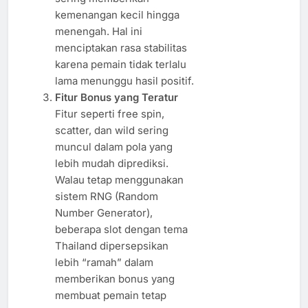
kemenangan kecil hingga
menengah. Hal ini
menciptakan rasa stabilitas
karena pemain tidak terlalu
lama menunggu hasil positif.
Fitur Bonus yang Teratur
Fitur seperti free spin,
scatter, dan wild sering
muncul dalam pola yang
lebih mudah diprediksi.
Walau tetap menggunakan
sistem RNG (Random
Number Generator),
beberapa slot dengan tema
Thailand dipersepsikan
lebih “ramah” dalam
memberikan bonus yang
membuat pemain tetap