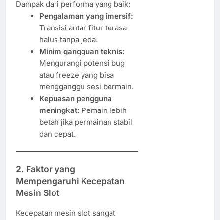
Dampak dari performa yang baik:
Pengalaman yang imersif:
Transisi antar fitur terasa
halus tanpa jeda.
Minim gangguan teknis:
Mengurangi potensi bug
atau freeze yang bisa
mengganggu sesi bermain.
Kepuasan pengguna
meningkat:
Pemain lebih
betah jika permainan stabil
dan cepat.
2. Faktor yang
Mempengaruhi Kecepatan
Mesin Slot
Kecepatan mesin slot sangat