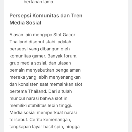
bertahan lama.
Persepsi Komunitas dan Tren
Media Sosial
Alasan lain mengapa Slot Gacor
Thailand disebut stabil adalah
persepsi yang dibangun oleh
komunitas gamer. Banyak forum,
grup media sosial, dan ulasan
pemain menyebutkan pengalaman
mereka yang lebih menyenangkan
dan konsisten saat memainkan slot
bertema Thailand. Dari situlah
muncul narasi bahwa slot ini
memiliki stabilitas lebih tinggi.
Media sosial memperkuat narasi
tersebut. Cerita kemenangan,
tangkapan layar hasil spin, hingga