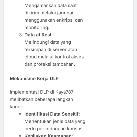
Mengamankan data saat
dikirim melalui jaringan
menggunakan enkripsi dan
monitoring.
Data at Rest
Melindungi data yang
tersimpan di server atau
cloud melalui kontrol akses
dan proteksi tambahan.
Mekanisme Kerja DLP
Implementasi DLP di Kaya787
melibatkan beberapa langkah
kunci:
Identifikasi Data Sensitif
:
Menentukan jenis data yang
perlu perlindungan khusus.
Kebijakan Keamanan
: