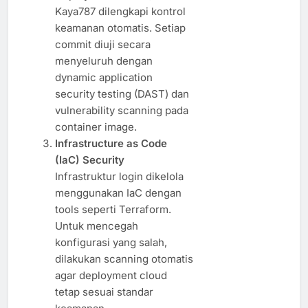
Kaya787 dilengkapi kontrol
keamanan otomatis. Setiap
commit diuji secara
menyeluruh dengan
dynamic application
security testing (DAST) dan
vulnerability scanning pada
container image.
Infrastructure as Code
(IaC) Security
Infrastruktur login dikelola
menggunakan IaC dengan
tools seperti Terraform.
Untuk mencegah
konfigurasi yang salah,
dilakukan scanning otomatis
agar deployment cloud
tetap sesuai standar