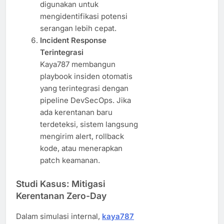
digunakan untuk
mengidentifikasi potensi
serangan lebih cepat.
Incident Response
Terintegrasi
Kaya787 membangun
playbook insiden otomatis
yang terintegrasi dengan
pipeline DevSecOps. Jika
ada kerentanan baru
terdeteksi, sistem langsung
mengirim alert, rollback
kode, atau menerapkan
patch keamanan.
Studi Kasus: Mitigasi
Kerentanan Zero-Day
Dalam simulasi internal,
kaya787