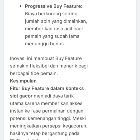
Progressive Buy Feature:
Biaya berkurang seiring
jumlah spin yang dimainkan,
memberikan rasa adil bagi
pemain yang sudah lama
menunggu bonus.
Inovasi ini membuat Buy Feature
semakin fleksibel dan menarik bagi
berbagai tipe pemain.
Kesimpulan
Fitur Buy Feature dalam konteks
slot gacor
menjadi daya tarik
utama karena memberikan akses
instan ke fase permainan dengan
potensi kemenangan tinggi. Meski
meningkatkan persepsi kegacoran,
hasilnya tetap bergantung pada