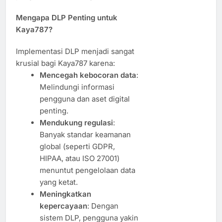
Mengapa DLP Penting untuk
Kaya787?
Implementasi DLP menjadi sangat
krusial bagi Kaya787 karena:
Mencegah kebocoran data
:
Melindungi informasi
pengguna dan aset digital
penting.
Mendukung regulasi
:
Banyak standar keamanan
global (seperti GDPR,
HIPAA, atau ISO 27001)
menuntut pengelolaan data
yang ketat.
Meningkatkan
kepercayaan
: Dengan
sistem DLP, pengguna yakin