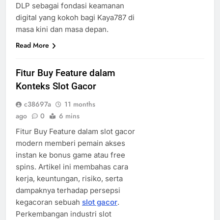
DLP sebagai fondasi keamanan
digital yang kokoh bagi Kaya787 di
masa kini dan masa depan.
Read More
Fitur Buy Feature dalam
Konteks Slot Gacor
c38697a
11 months
ago
0
6 mins
Fitur Buy Feature dalam slot gacor
modern memberi pemain akses
instan ke bonus game atau free
spins. Artikel ini membahas cara
kerja, keuntungan, risiko, serta
dampaknya terhadap persepsi
kegacoran sebuah
slot gacor
.
Perkembangan industri slot