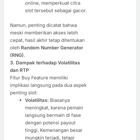
online, memperkuat citra
slot tersebut sebagai gacor.
Namun, penting dicatat bahwa
meski memberikan akses lebih
cepat, hasil akhir tetap ditentukan
oleh
Random Number Generator
(RNG)
.
3. Dampak terhadap Volatilitas
dan RTP
Fitur Buy Feature memiliki
implikasi langsung pada dua aspek
penting slot:
Volatilitas:
Biasanya
meningkat, karena pemain
langsung bermain di fase
dengan potensi payout
tinggi. Kemenangan besar
mungkin terjadi, tetapi