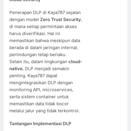
Penerapan DLP di Kaya787 sejalan
dengan model
Zero Trust Security
,
di mana setiap permintaan akses
harus diverifikasi. Hal ini
memastikan bahwa meskipun data
berada di dalam jaringan internal,
perlindungan tetap berlaku.
Selain itu, dalam lingkungan
cloud-
native
, DLP menjadi semakin
penting. Kaya787 dapat
mengintegrasikan DLP dengan
monitoring API, microservices,
serta sistem container untuk
memastikan data tidak bocor
melalui jalur yang tidak terkontrol.
Tantangan Implementasi DLP