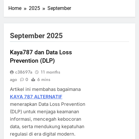
Home
2025
September
September 2025
Kaya787 dan Data Loss
Prevention (DLP)
c38697a
11 months
ago
0
6 mins
Artikel ini membahas bagaimana
KAYA 787 ALTERNATIF
menerapkan Data Loss Prevention
(DLP) untuk menjaga keamanan
informasi, mencegah kebocoran
data, serta mendukung kepatuhan
regulasi di era digital modern.