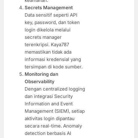
keamanan.
Secrets Management
Data sensitif seperti API
key, password, dan token
login dikelola melalui
secrets manager
terenkripsi. Kaya787
memastikan tidak ada
informasi kredensial yang
tersimpan di kode sumber.
Monitoring dan
Observability
Dengan centralized logging
dan integrasi Security
Information and Event
Management (SIEM), setiap
aktivitas login dipantau
secara real-time. Anomaly
detection berbasis AI