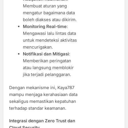
Membuat aturan yang
mengatur bagaimana data
boleh diakses atau dikirim.
Monitoring Real-time
:
Mengawasi lalu lintas data
untuk mendeteksi aktivitas
mencurigakan.
Notifikasi dan Mitigasi
:
Memberikan peringatan
atau langsung memblokir
jika terjadi pelanggaran.
Dengan mekanisme ini, Kaya787
mampu menjaga kerahasiaan data
sekaligus memastikan kepatuhan
terhadap standar keamanan.
Integrasi dengan Zero Trust dan
Cloud Security