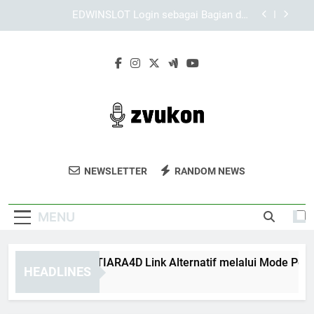
Skip
Solusi Login Edwinslot Bermasalah di Perangkat
to
Mobile dengan Langkah Praktis
content
Lebah4D Login dan Cara Memastikan Akses
Tetap Lancar di Berbagai Perangkat
Cara Mengakses TIARA4D Link Alternatif melalui
Mode Penyamaran
EDWINSLOT Login sebagai Bagian dari
Pengalaman Digital yang Terstruktur
Solusi Login Edwinslot Bermasalah di Perangkat
Mobile dengan Langkah Praktis
Zvukon
Dapatkan Solusi Audio Berkualitas Dari
Lebah4D Login dan Cara Memastikan Akses
NEWSLETTER
RANDOM NEWS
Tetap Lancar di Berbagai Perangkat
Zvukon. Produk Profesional Untuk
Kebutuhan Suara Terbaik Anda.
MENU
ara Mengakses TIARA4D Link Alternatif melalui Mode Penya
HEADLINES
 Weeks Ago