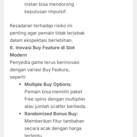
instan bisa mendorong
keputusan impulsif.
Kesadaran terhadap risiko ini
penting agar pemain tidak terjebak
dalam ekspektasi berlebihan.
6. Inovasi Buy Feature di Slot
Modern
Penyedia game terus berinovasi
dengan variasi Buy Feature,
seperti:
Multiple Buy Options:
Pemain bisa memilih paket
free spins dengan multiplier
atau jumlah scatter berbeda.
Randomized Bonus Buy:
Memberikan fitur tambahan
secara acak dengan harga
tertentu.