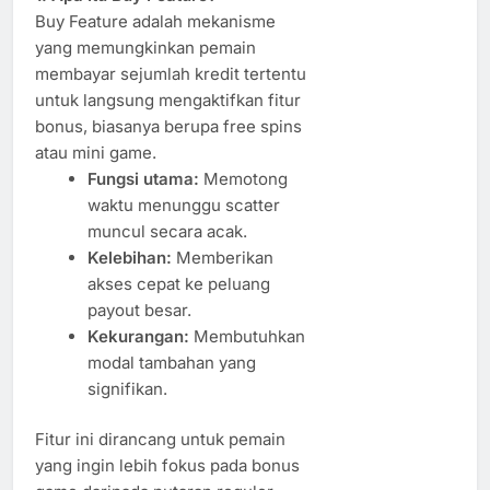
Buy Feature adalah mekanisme
yang memungkinkan pemain
membayar sejumlah kredit tertentu
untuk langsung mengaktifkan fitur
bonus, biasanya berupa free spins
atau mini game.
Fungsi utama:
Memotong
waktu menunggu scatter
muncul secara acak.
Kelebihan:
Memberikan
akses cepat ke peluang
payout besar.
Kekurangan:
Membutuhkan
modal tambahan yang
signifikan.
Fitur ini dirancang untuk pemain
yang ingin lebih fokus pada bonus