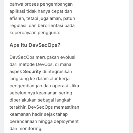
bahwa proses pengembangan
aplikasi tidak hanya cepat dan
efisien, tetapi juga aman, patuh
regulasi, dan berorientasi pada
kepercayaan pengguna.
Apa Itu DevSecOps?
DevSecOps merupakan evolusi
dari metode DevOps, di mana
aspek
Security
diintegrasikan
langsung ke dalam alur kerja
pengembangan dan operasi. Jika
sebelumnya keamanan sering
diperlakukan sebagai langkah
terakhir, DevSecOps memastikan
keamanan hadir sejak tahap
perencanaan hingga deployment
dan monitoring.