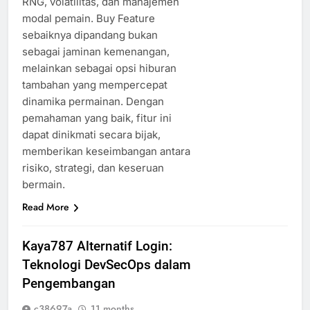
RNG, volatilitas, dan manajemen
modal pemain. Buy Feature
sebaiknya dipandang bukan
sebagai jaminan kemenangan,
melainkan sebagai opsi hiburan
tambahan yang mempercepat
dinamika permainan. Dengan
pemahaman yang baik, fitur ini
dapat dinikmati secara bijak,
memberikan keseimbangan antara
risiko, strategi, dan keseruan
bermain.
Read More
Kaya787 Alternatif Login:
Teknologi DevSecOps dalam
Pengembangan
c38697a
11 months