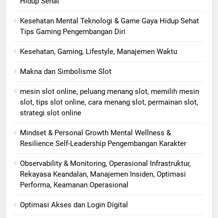
Hidup Sehat
Kesehatan Mental Teknologi & Game Gaya Hidup Sehat
Tips Gaming Pengembangan Diri
Kesehatan, Gaming, Lifestyle, Manajemen Waktu
Makna dan Simbolisme Slot
mesin slot online, peluang menang slot, memilih mesin
slot, tips slot online, cara menang slot, permainan slot,
strategi slot online
Mindset & Personal Growth Mental Wellness &
Resilience Self-Leadership Pengembangan Karakter
Observability & Monitoring, Operasional Infrastruktur,
Rekayasa Keandalan, Manajemen Insiden, Optimasi
Performa, Keamanan Operasional
Optimasi Akses dan Login Digital