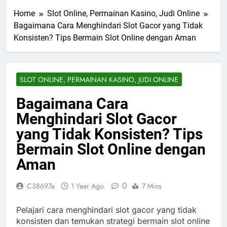
Home
Slot Online, Permainan Kasino, Judi Online
Bagaimana Cara Menghindari Slot Gacor yang Tidak
Konsisten? Tips Bermain Slot Online dengan Aman
SLOT ONLINE, PERMAINAN KASINO, JUDI ONLINE
Bagaimana Cara
Menghindari Slot Gacor
yang Tidak Konsisten? Tips
Bermain Slot Online dengan
Aman
0
C38697a
1 Year Ago
7 Mins
Pelajari cara menghindari slot gacor yang tidak
konsisten dan temukan strategi bermain slot online