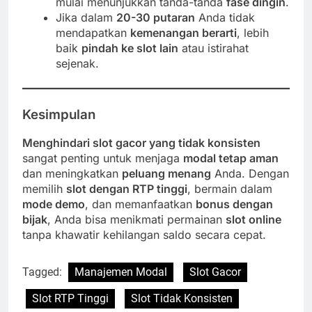
mulai menunjukkan tanda-tanda
fase dingin
.
Jika dalam
20-30 putaran
Anda tidak
mendapatkan
kemenangan berarti
, lebih
baik
pindah ke slot lain
atau istirahat
sejenak.
Kesimpulan
Menghindari slot gacor yang tidak konsisten
sangat penting untuk menjaga
modal tetap aman
dan meningkatkan
peluang menang
Anda. Dengan
memilih
slot dengan RTP tinggi
, bermain dalam
mode demo
, dan memanfaatkan
bonus dengan
bijak
, Anda bisa menikmati permainan
slot online
tanpa khawatir kehilangan saldo secara cepat.
Tagged:
Manajemen Modal
Slot Gacor
Slot RTP Tinggi
Slot Tidak Konsisten