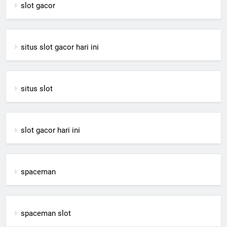
slot gacor
situs slot gacor hari ini
situs slot
slot gacor hari ini
spaceman
spaceman slot