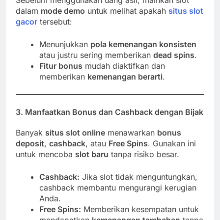
dalam
mode demo
untuk melihat apakah
situs slot
gacor
tersebut:
Menunjukkan
pola kemenangan konsisten
atau justru sering memberikan
dead spins
.
Fitur bonus
mudah diaktifkan dan
memberikan
kemenangan berarti
.
3.
Manfaatkan Bonus dan Cashback dengan Bijak
Banyak
situs slot online
menawarkan
bonus
deposit
,
cashback
, atau
Free Spins
. Gunakan ini
untuk mencoba
slot baru
tanpa risiko besar.
Cashback:
Jika slot tidak menguntungkan,
cashback membantu mengurangi kerugian
Anda.
Free Spins:
Memberikan kesempatan untuk
mendapatkan
kemenangan tambahan
tanpa