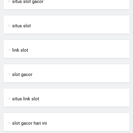
situs slot gacor
situs slot
link slot
slot gacor
situs link slot
slot gacor hari ini