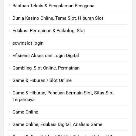
Bantuan Teknis & Pengalaman Pengguna
Dunia Kasino Online, Tema Slot, Hiburan Slot
Edukasi Permainan & Psikologi Slot
edwinslot login
Efisiensi Akses dan Login Digital
Gambling, Slot Online, Permainan
Game & Hiburan / Slot Online
Game & Hiburan, Panduan Bermain Slot, Situs Slot
Terpercaya
Game Online
Game Online, Edukasi Digital, Analisis Game