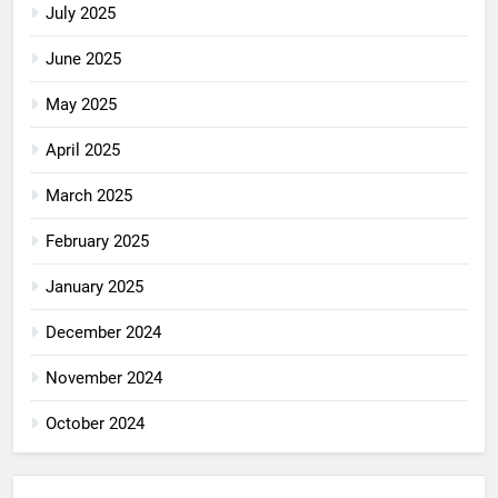
July 2025
June 2025
May 2025
April 2025
March 2025
February 2025
January 2025
December 2024
November 2024
October 2024