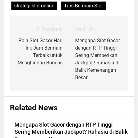
strategi slot online
Tips Bermain Slot
Previous:
Next:
Post
navigation
Pola Slot Gacor Hari
Mengapa Slot Gacor
Ini: Jam Bermain
dengan RTP Tinggi
Terbaik untuk
Sering Memberikan
Menghindari Boncos
Jackpot? Rahasia di
Balik Kemenangan
Besar
Related News
Mengapa Slot Gacor dengan RTP Tinggi
Sering Memberikan Jackpot? Rahasia di Balik