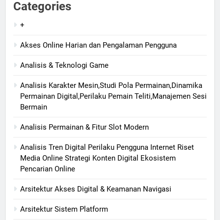
Categories
+
Akses Online Harian dan Pengalaman Pengguna
Analisis & Teknologi Game
Analisis Karakter Mesin,Studi Pola Permainan,Dinamika
Permainan Digital,Perilaku Pemain Teliti,Manajemen Sesi
Bermain
Analisis Permainan & Fitur Slot Modern
Analisis Tren Digital Perilaku Pengguna Internet Riset
Media Online Strategi Konten Digital Ekosistem
Pencarian Online
Arsitektur Akses Digital & Keamanan Navigasi
Arsitektur Sistem Platform