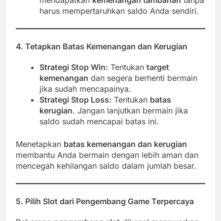
harus mempertaruhkan saldo Anda sendiri.
4.
Tetapkan Batas Kemenangan dan Kerugian
Strategi Stop Win:
Tentukan
target
kemenangan
dan segera berhenti bermain
jika sudah mencapainya.
Strategi Stop Loss:
Tentukan
batas
kerugian
. Jangan lanjutkan bermain jika
saldo sudah mencapai batas ini.
Menetapkan
batas kemenangan dan kerugian
membantu Anda bermain dengan lebih aman dan
mencegah kehilangan saldo dalam jumlah besar.
5.
Pilih Slot dari Pengembang Game Terpercaya