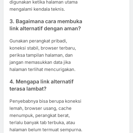
digunakan ketika halaman utama
mengalami kendala teknis.
3. Bagaimana cara membuka
link alternatif dengan aman?
Gunakan perangkat pribadi,
koneksi stabil, browser terbaru,
periksa tampilan halaman, dan
jangan memasukkan data jika
halaman terlihat mencurigakan.
4. Mengapa link alternatif
terasa lambat?
Penyebabnya bisa berupa koneksi
lemah, browser usang, cache
menumpuk, perangkat berat,
terlalu banyak tab terbuka, atau
halaman belum termuat sempurna.