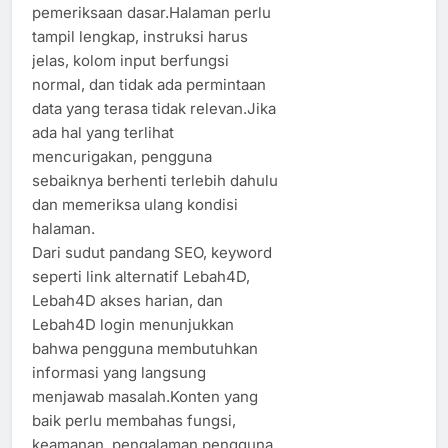
pemeriksaan dasar.Halaman perlu
tampil lengkap, instruksi harus
jelas, kolom input berfungsi
normal, dan tidak ada permintaan
data yang terasa tidak relevan.Jika
ada hal yang terlihat
mencurigakan, pengguna
sebaiknya berhenti terlebih dahulu
dan memeriksa ulang kondisi
halaman.
Dari sudut pandang SEO, keyword
seperti link alternatif Lebah4D,
Lebah4D akses harian, dan
Lebah4D login menunjukkan
bahwa pengguna membutuhkan
informasi yang langsung
menjawab masalah.Konten yang
baik perlu membahas fungsi,
keamanan, pengalaman pengguna,