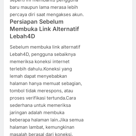
baru maupun lama merasa lebih
percaya diri saat mengakses akun.
Persiapan Sebelum
Membuka Link Alternatif
Lebah4D
Sebelum membuka link alternatif
Lebah4D, pengguna sebaiknya
memeriksa koneksi internet
terlebih dahulu.Koneksi yang
lemah dapat menyebabkan
halaman hanya memuat sebagian,
tombol tidak merespons, atau
proses verifikasi tertunda.Cara
sederhana untuk memeriksa
jaringan adalah membuka
beberapa halaman lain.Jika semua
halaman lambat, kemungkinan
masalah berasal dari koneksi.