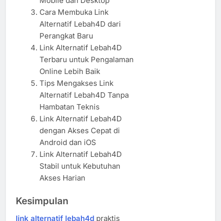
Mobile dan Desktop
Cara Membuka Link
Alternatif Lebah4D dari
Perangkat Baru
Link Alternatif Lebah4D
Terbaru untuk Pengalaman
Online Lebih Baik
Tips Mengakses Link
Alternatif Lebah4D Tanpa
Hambatan Teknis
Link Alternatif Lebah4D
dengan Akses Cepat di
Android dan iOS
Link Alternatif Lebah4D
Stabil untuk Kebutuhan
Akses Harian
Kesimpulan
link alternatif lebah4d
praktis