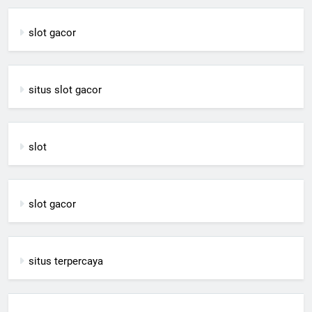
slot gacor
situs slot gacor
slot
slot gacor
situs terpercaya