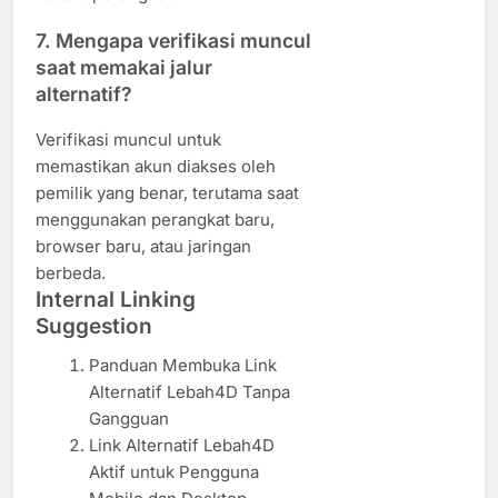
7. Mengapa verifikasi muncul
saat memakai jalur
alternatif?
Verifikasi muncul untuk
memastikan akun diakses oleh
pemilik yang benar, terutama saat
menggunakan perangkat baru,
browser baru, atau jaringan
berbeda.
Internal Linking
Suggestion
Panduan Membuka Link
Alternatif Lebah4D Tanpa
Gangguan
Link Alternatif Lebah4D
Aktif untuk Pengguna