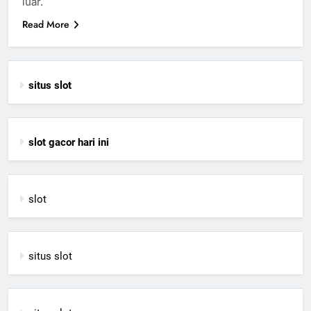
luar.
Read More
situs slot
slot gacor hari ini
slot
situs slot