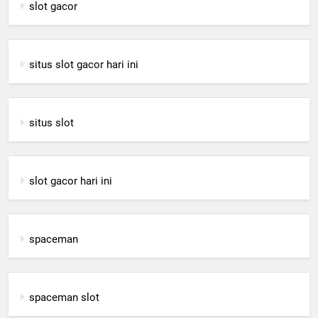
slot gacor
situs slot gacor hari ini
situs slot
slot gacor hari ini
spaceman
spaceman slot