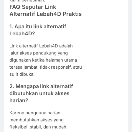
FAQ Seputar Link
Alternatif Lebah4D Praktis
1. Apa itu link alternatif
Lebah4D?
Link alternatif Lebah4D adalah
jalur akses pendukung yang
digunakan ketika halaman utama
terasa lambat, tidak responsif, atau
sulit dibuka.
2. Mengapa link alternatif
dibutuhkan untuk akses
harian?
Karena pengguna harian
membutuhkan akses yang
fleksibel, stabil, dan mudah