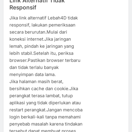
Link Alternatif Tidak
Responsif
Jika link alternatif Lebah4D tidak
responsif, lakukan pemeriksaan
secara berurutan.Mulai dari
koneksi internet.Jika jaringan
lemah, pindah ke jaringan yang
lebih stabil.Setelah itu, periksa
browser.Pastikan browser terbaru
dan tidak terlalu banyak
menyimpan data lama.
Jika halaman masih berat,
bersihkan cache dan cookie.Jika
perangkat terasa lambat, tutup
aplikasi yang tidak diperlukan atau
restart perangkat.Jangan mencoba
login berkali-kali tanpa memahami
penyebab masalah karena tindakan
tersebut dapat membuat proses