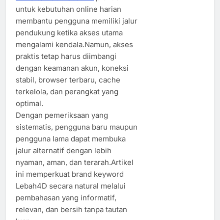
untuk kebutuhan online harian
membantu pengguna memiliki jalur
pendukung ketika akses utama
mengalami kendala.Namun, akses
praktis tetap harus diimbangi
dengan keamanan akun, koneksi
stabil, browser terbaru, cache
terkelola, dan perangkat yang
optimal.
Dengan pemeriksaan yang
sistematis, pengguna baru maupun
pengguna lama dapat membuka
jalur alternatif dengan lebih
nyaman, aman, dan terarah.Artikel
ini memperkuat brand keyword
Lebah4D secara natural melalui
pembahasan yang informatif,
relevan, dan bersih tanpa tautan