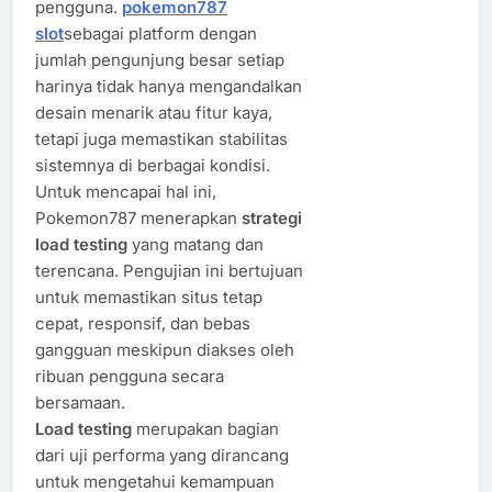
pengguna.
pokemon787
slot
sebagai platform dengan
jumlah pengunjung besar setiap
harinya tidak hanya mengandalkan
desain menarik atau fitur kaya,
tetapi juga memastikan stabilitas
sistemnya di berbagai kondisi.
Untuk mencapai hal ini,
Pokemon787 menerapkan
strategi
load testing
yang matang dan
terencana. Pengujian ini bertujuan
untuk memastikan situs tetap
cepat, responsif, dan bebas
gangguan meskipun diakses oleh
ribuan pengguna secara
bersamaan.
Load testing
merupakan bagian
dari uji performa yang dirancang
untuk mengetahui kemampuan