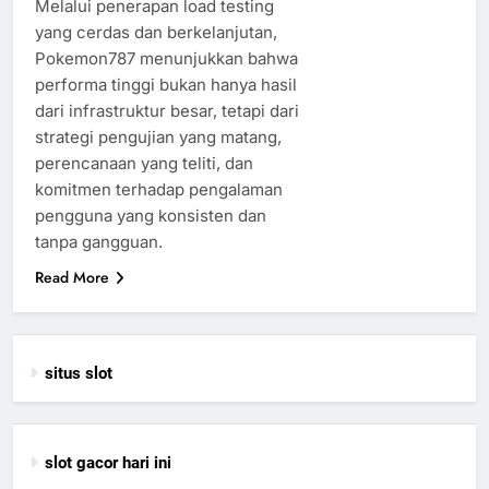
Melalui penerapan load testing
yang cerdas dan berkelanjutan,
Pokemon787 menunjukkan bahwa
performa tinggi bukan hanya hasil
dari infrastruktur besar, tetapi dari
strategi pengujian yang matang,
perencanaan yang teliti, dan
komitmen terhadap pengalaman
pengguna yang konsisten dan
tanpa gangguan.
Read More
situs slot
slot gacor hari ini