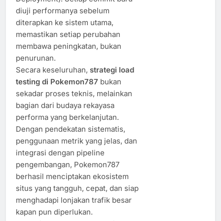
diuji performanya sebelum
diterapkan ke sistem utama,
memastikan setiap perubahan
membawa peningkatan, bukan
penurunan.
Secara keseluruhan,
strategi load
testing di Pokemon787
bukan
sekadar proses teknis, melainkan
bagian dari budaya rekayasa
performa yang berkelanjutan.
Dengan pendekatan sistematis,
penggunaan metrik yang jelas, dan
integrasi dengan pipeline
pengembangan, Pokemon787
berhasil menciptakan ekosistem
situs yang tangguh, cepat, dan siap
menghadapi lonjakan trafik besar
kapan pun diperlukan.