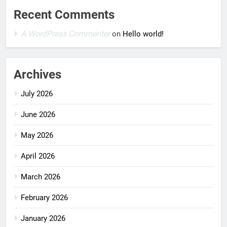
Recent Comments
A WordPress Commenter
on
Hello world!
Archives
July 2026
June 2026
May 2026
April 2026
March 2026
February 2026
January 2026