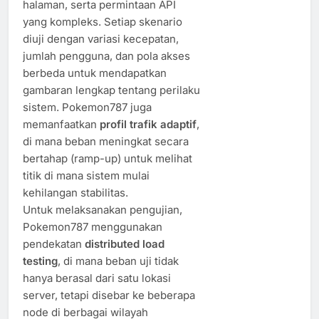
halaman, serta permintaan API
yang kompleks. Setiap skenario
diuji dengan variasi kecepatan,
jumlah pengguna, dan pola akses
berbeda untuk mendapatkan
gambaran lengkap tentang perilaku
sistem. Pokemon787 juga
memanfaatkan
profil trafik adaptif
,
di mana beban meningkat secara
bertahap (ramp-up) untuk melihat
titik di mana sistem mulai
kehilangan stabilitas.
Untuk melaksanakan pengujian,
Pokemon787 menggunakan
pendekatan
distributed load
testing
, di mana beban uji tidak
hanya berasal dari satu lokasi
server, tetapi disebar ke beberapa
node di berbagai wilayah