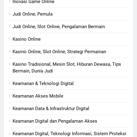
Inovasi Game Online
Judi Online, Pemula
Judi Online, Slot Online, Pengalaman Bermain
Kasino Online
Kasino Online, Slot Online, Strategi Permainan
Kasino Tradisional, Mesin Slot, Hiburan Dewasa, Tips
Bermain, Dunia Judi
Keamanan & Teknologi Digital
Keamanan Akses Mobile
Keamanan Data & Infrastruktur Digital
Keamanan Digital dan Pengalaman Akses
Keamanan Digital, Teknologi Informasi, Sistem Proteksi