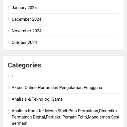
January 2025
December 2024
November 2024
October 2024
Categories
+
Akses Online Harian dan Pengalaman Pengguna
Analisis & Teknologi Game
Analisis Karakter Mesin,Studi Pola Permainan,Dinamika
Permainan Digital,Perilaku Pemain Teliti,Manajemen Sesi
Bermain