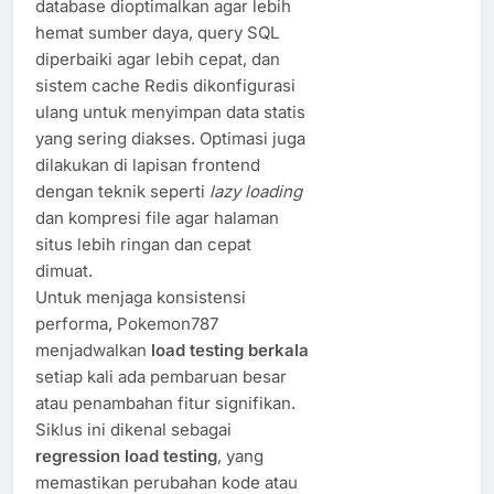
database dioptimalkan agar lebih
hemat sumber daya, query SQL
diperbaiki agar lebih cepat, dan
sistem cache Redis dikonfigurasi
ulang untuk menyimpan data statis
yang sering diakses. Optimasi juga
dilakukan di lapisan frontend
dengan teknik seperti
lazy loading
dan kompresi file agar halaman
situs lebih ringan dan cepat
dimuat.
Untuk menjaga konsistensi
performa, Pokemon787
menjadwalkan
load testing berkala
setiap kali ada pembaruan besar
atau penambahan fitur signifikan.
Siklus ini dikenal sebagai
regression load testing
, yang
memastikan perubahan kode atau