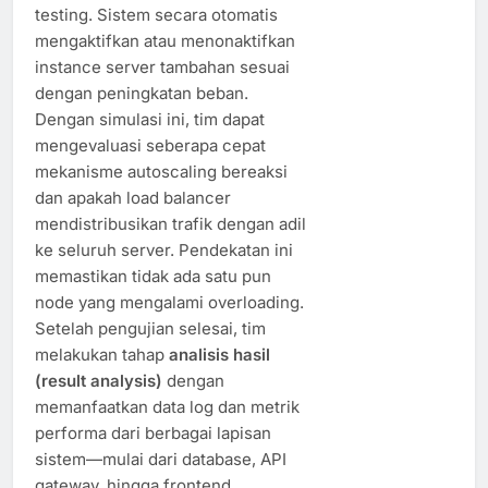
testing. Sistem secara otomatis
mengaktifkan atau menonaktifkan
instance server tambahan sesuai
dengan peningkatan beban.
Dengan simulasi ini, tim dapat
mengevaluasi seberapa cepat
mekanisme autoscaling bereaksi
dan apakah load balancer
mendistribusikan trafik dengan adil
ke seluruh server. Pendekatan ini
memastikan tidak ada satu pun
node yang mengalami overloading.
Setelah pengujian selesai, tim
melakukan tahap
analisis hasil
(result analysis)
dengan
memanfaatkan data log dan metrik
performa dari berbagai lapisan
sistem—mulai dari database, API
gateway, hingga frontend