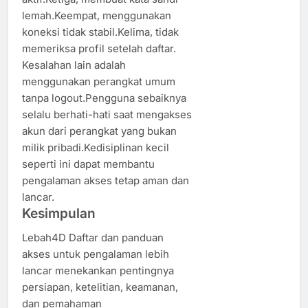
lemah.Keempat, menggunakan
koneksi tidak stabil.Kelima, tidak
memeriksa profil setelah daftar.
Kesalahan lain adalah
menggunakan perangkat umum
tanpa logout.Pengguna sebaiknya
selalu berhati-hati saat mengakses
akun dari perangkat yang bukan
milik pribadi.Kedisiplinan kecil
seperti ini dapat membantu
pengalaman akses tetap aman dan
lancar.
Kesimpulan
Lebah4D Daftar dan panduan
akses untuk pengalaman lebih
lancar menekankan pentingnya
persiapan, ketelitian, keamanan,
dan pemahaman