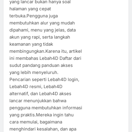
yang lancar bukan hanya soal
halaman yang cepat
terbuka.Pengguna juga
membutuhkan alur yang mudah
dipahami, menu yang jelas, data
akun yang rapi, serta langkah
keamanan yang tidak
membingungkan.Karena itu, artikel
ini membahas Lebah4D Daftar dari
sudut pandang panduan akses
yang lebih menyeluruh.
Pencarian seperti Lebah4D login,
Lebah4D resmi, Lebah4D
alternatif, dan Lebah4D akses
lancar menunjukkan bahwa
pengguna membutuhkan informasi
yang praktis.Mereka ingin tahu
cara memulai, bagaimana
menghindari kesalahan, dan apa