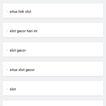
situs link slot
slot gacor hari ini
slot gacor
situs slot gacor
slot