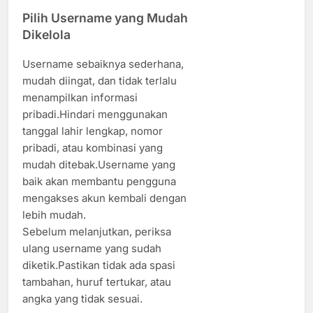
Pilih Username yang Mudah
Dikelola
Username sebaiknya sederhana,
mudah diingat, dan tidak terlalu
menampilkan informasi
pribadi.Hindari menggunakan
tanggal lahir lengkap, nomor
pribadi, atau kombinasi yang
mudah ditebak.Username yang
baik akan membantu pengguna
mengakses akun kembali dengan
lebih mudah.
Sebelum melanjutkan, periksa
ulang username yang sudah
diketik.Pastikan tidak ada spasi
tambahan, huruf tertukar, atau
angka yang tidak sesuai.