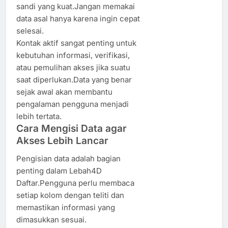
sandi yang kuat.Jangan memakai
data asal hanya karena ingin cepat
selesai.
Kontak aktif sangat penting untuk
kebutuhan informasi, verifikasi,
atau pemulihan akses jika suatu
saat diperlukan.Data yang benar
sejak awal akan membantu
pengalaman pengguna menjadi
lebih tertata.
Cara Mengisi Data agar
Akses Lebih Lancar
Pengisian data adalah bagian
penting dalam Lebah4D
Daftar.Pengguna perlu membaca
setiap kolom dengan teliti dan
memastikan informasi yang
dimasukkan sesuai.