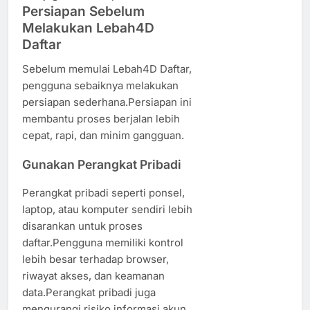
Persiapan Sebelum
Melakukan Lebah4D
Daftar
Sebelum memulai Lebah4D Daftar,
pengguna sebaiknya melakukan
persiapan sederhana.Persiapan ini
membantu proses berjalan lebih
cepat, rapi, dan minim gangguan.
Gunakan Perangkat Pribadi
Perangkat pribadi seperti ponsel,
laptop, atau komputer sendiri lebih
disarankan untuk proses
daftar.Pengguna memiliki kontrol
lebih besar terhadap browser,
riwayat akses, dan keamanan
data.Perangkat pribadi juga
mengurangi risiko informasi akun