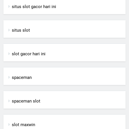
situs slot gacor hari ini
situs slot
slot gacor hari ini
spaceman
spaceman slot
slot maxwin