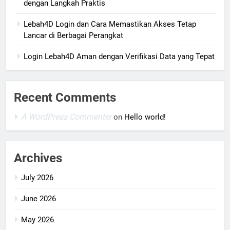
dengan Langkah Praktis
Lebah4D Login dan Cara Memastikan Akses Tetap
Lancar di Berbagai Perangkat
Login Lebah4D Aman dengan Verifikasi Data yang Tepat
Recent Comments
A WordPress Commenter
on
Hello world!
Archives
July 2026
June 2026
May 2026