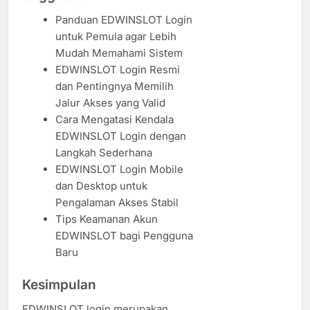
Panduan EDWINSLOT Login
untuk Pemula agar Lebih
Mudah Memahami Sistem
EDWINSLOT Login Resmi
dan Pentingnya Memilih
Jalur Akses yang Valid
Cara Mengatasi Kendala
EDWINSLOT Login dengan
Langkah Sederhana
EDWINSLOT Login Mobile
dan Desktop untuk
Pengalaman Akses Stabil
Tips Keamanan Akun
EDWINSLOT bagi Pengguna
Baru
Kesimpulan
EDWINSLOT login merupakan