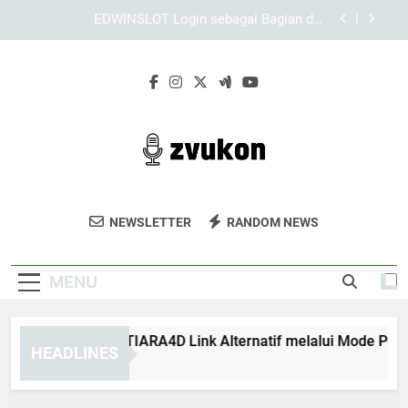
Skip
Solusi Login Edwinslot Bermasalah di Perangkat
to
Mobile dengan Langkah Praktis
content
Lebah4D Login dan Cara Memastikan Akses
Tetap Lancar di Berbagai Perangkat
Cara Mengakses TIARA4D Link Alternatif melalui
Mode Penyamaran
EDWINSLOT Login sebagai Bagian dari
Pengalaman Digital yang Terstruktur
Solusi Login Edwinslot Bermasalah di Perangkat
Mobile dengan Langkah Praktis
Zvukon
Dapatkan Solusi Audio Berkualitas Dari
Lebah4D Login dan Cara Memastikan Akses
NEWSLETTER
RANDOM NEWS
Tetap Lancar di Berbagai Perangkat
Zvukon. Produk Profesional Untuk
Kebutuhan Suara Terbaik Anda.
MENU
ra Mengakses TIARA4D Link Alternatif melalui Mode Penyam
HEADLINES
Weeks Ago