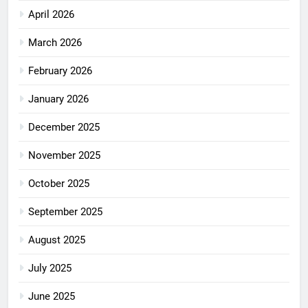
April 2026
March 2026
February 2026
January 2026
December 2025
November 2025
October 2025
September 2025
August 2025
July 2025
June 2025