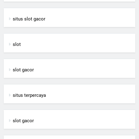
situs slot gacor
slot
slot gacor
situs terpercaya
slot gacor