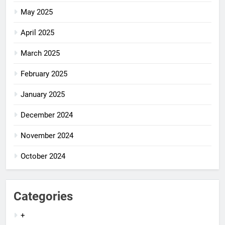
May 2025
April 2025
March 2025
February 2025
January 2025
December 2024
November 2024
October 2024
Categories
+