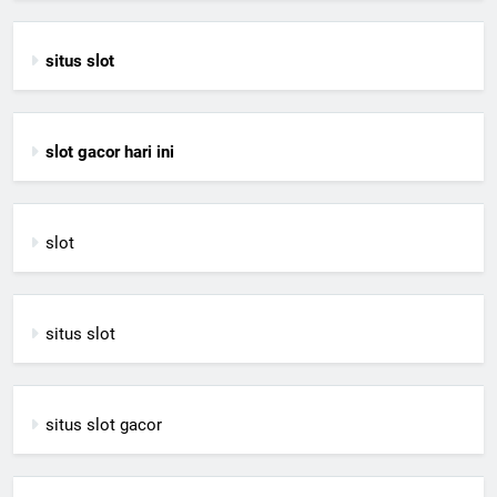
situs slot
slot gacor hari ini
slot
situs slot
situs slot gacor