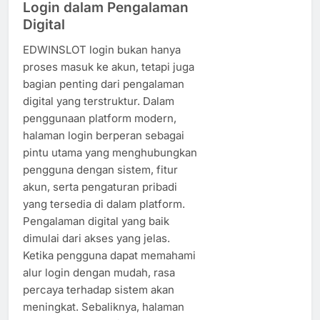
Login dalam Pengalaman
Digital
EDWINSLOT login bukan hanya
proses masuk ke akun, tetapi juga
bagian penting dari pengalaman
digital yang terstruktur. Dalam
penggunaan platform modern,
halaman login berperan sebagai
pintu utama yang menghubungkan
pengguna dengan sistem, fitur
akun, serta pengaturan pribadi
yang tersedia di dalam platform.
Pengalaman digital yang baik
dimulai dari akses yang jelas.
Ketika pengguna dapat memahami
alur login dengan mudah, rasa
percaya terhadap sistem akan
meningkat. Sebaliknya, halaman