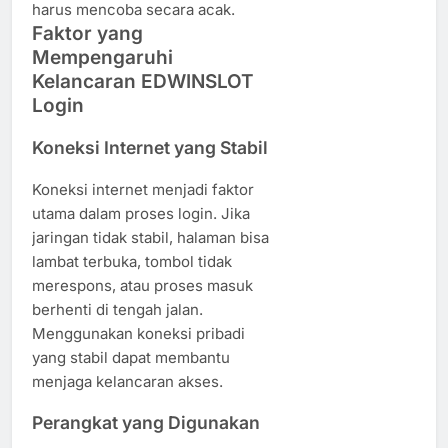
harus mencoba secara acak.
Faktor yang
Mempengaruhi
Kelancaran EDWINSLOT
Login
Koneksi Internet yang Stabil
Koneksi internet menjadi faktor
utama dalam proses login. Jika
jaringan tidak stabil, halaman bisa
lambat terbuka, tombol tidak
merespons, atau proses masuk
berhenti di tengah jalan.
Menggunakan koneksi pribadi
yang stabil dapat membantu
menjaga kelancaran akses.
Perangkat yang Digunakan