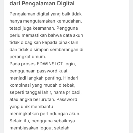
dari Pengalaman Digital
Pengalaman digital yang baik tidak
hanya mengutamakan kemudahan,
tetapi juga keamanan. Pengguna
perlu memastikan bahwa data akun
tidak dibagikan kepada pihak lain
dan tidak disimpan sembarangan di
perangkat umum.
Pada proses EDWINSLOT login,
penggunaan password kuat
menjadi langkah penting. Hindari
kombinasi yang mudah ditebak,
seperti tanggal lahir, nama pribadi,
atau angka berurutan. Password
yang unik membantu
meningkatkan perlindungan akun.
Selain itu, pengguna sebaiknya
membiasakan logout setelah