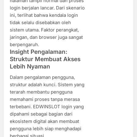
halaman tampil normal dan proses
login berjalan lancar. Dari skenario
ini, terlihat bahwa kendala login
tidak selalu disebabkan oleh
sistem utama. Faktor perangkat,
jaringan, dan browser juga sangat
berpengaruh.
Insight Pengalaman:
Struktur Membuat Akses
Lebih Nyaman
Dalam pengalaman pengguna,
struktur adalah kunci. Sistem yang
terarah membantu pengguna
memahami proses tanpa merasa
terbebani. EDWINSLOT login yang
dipahami sebagai bagian dari
ekosistem digital akan membuat
pengguna lebih siap menghadapi
berbagai situasi.