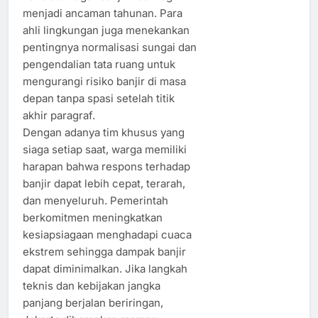
menjadi ancaman tahunan. Para
ahli lingkungan juga menekankan
pentingnya normalisasi sungai dan
pengendalian tata ruang untuk
mengurangi risiko banjir di masa
depan tanpa spasi setelah titik
akhir paragraf.
Dengan adanya tim khusus yang
siaga setiap saat, warga memiliki
harapan bahwa respons terhadap
banjir dapat lebih cepat, terarah,
dan menyeluruh. Pemerintah
berkomitmen meningkatkan
kesiapsiagaan menghadapi cuaca
ekstrem sehingga dampak banjir
dapat diminimalkan. Jika langkah
teknis dan kebijakan jangka
panjang berjalan beriringan,