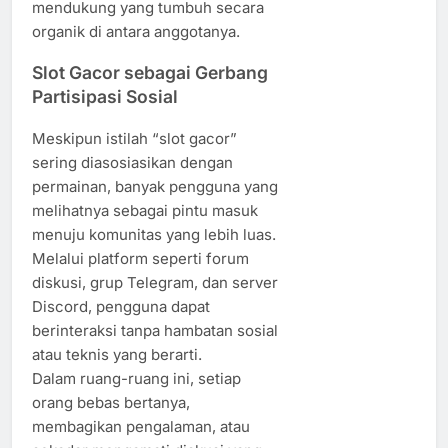
mendukung yang tumbuh secara
organik di antara anggotanya.
Slot Gacor sebagai Gerbang
Partisipasi Sosial
Meskipun istilah “slot gacor”
sering diasosiasikan dengan
permainan, banyak pengguna yang
melihatnya sebagai pintu masuk
menuju komunitas yang lebih luas.
Melalui platform seperti forum
diskusi, grup Telegram, dan server
Discord, pengguna dapat
berinteraksi tanpa hambatan sosial
atau teknis yang berarti.
Dalam ruang-ruang ini, setiap
orang bebas bertanya,
membagikan pengalaman, atau