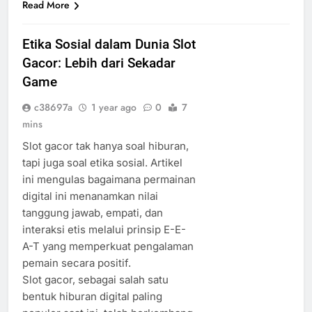
Read More
Etika Sosial dalam Dunia Slot
Gacor: Lebih dari Sekadar
Game
c38697a
1 year ago
0
7
mins
Slot gacor tak hanya soal hiburan,
tapi juga soal etika sosial. Artikel
ini mengulas bagaimana permainan
digital ini menanamkan nilai
tanggung jawab, empati, dan
interaksi etis melalui prinsip E-E-
A-T yang memperkuat pengalaman
pemain secara positif.
Slot gacor, sebagai salah satu
bentuk hiburan digital paling