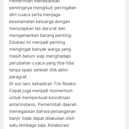
Pemerintah menekankan
pentingnya mengikuti peringatan
dini cuaca serta menjaga
keselamatan keluarga dengan
menyiapkan tas darurat dan
mengamankan barang penting.
Edukasi ini menjadi penting
mengingat banyak warga yang
masih belum siap menghadapi
perubahan cuaca yang tiba-tiba
tanpa spasi setelah titik akhir
paragraf.
Di sisi lain, kehadiran Tim Reaksi
Cepat juga menjadi momentum
untuk memperkuat koordinasi
antarinstansi. Pemerintah daerah
menegaskan bahwa penanganan
banjir tidak dapat dilakukan oleh
satu lembaga saja. Kolaborasi