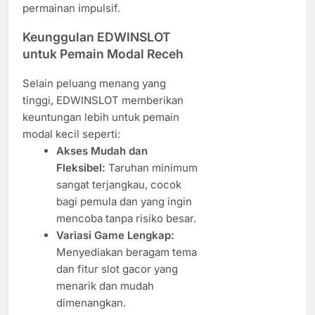
permainan impulsif.
Keunggulan EDWINSLOT
untuk Pemain Modal Receh
Selain peluang menang yang
tinggi, EDWINSLOT memberikan
keuntungan lebih untuk pemain
modal kecil seperti:
Akses Mudah dan
Fleksibel:
Taruhan minimum
sangat terjangkau, cocok
bagi pemula dan yang ingin
mencoba tanpa risiko besar.
Variasi Game Lengkap:
Menyediakan beragam tema
dan fitur slot gacor yang
menarik dan mudah
dimenangkan.