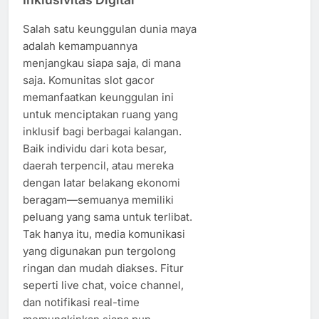
Salah satu keunggulan dunia maya
adalah kemampuannya
menjangkau siapa saja, di mana
saja. Komunitas slot gacor
memanfaatkan keunggulan ini
untuk menciptakan ruang yang
inklusif bagi berbagai kalangan.
Baik individu dari kota besar,
daerah terpencil, atau mereka
dengan latar belakang ekonomi
beragam—semuanya memiliki
peluang yang sama untuk terlibat.
Tak hanya itu, media komunikasi
yang digunakan pun tergolong
ringan dan mudah diakses. Fitur
seperti live chat, voice channel,
dan notifikasi real-time