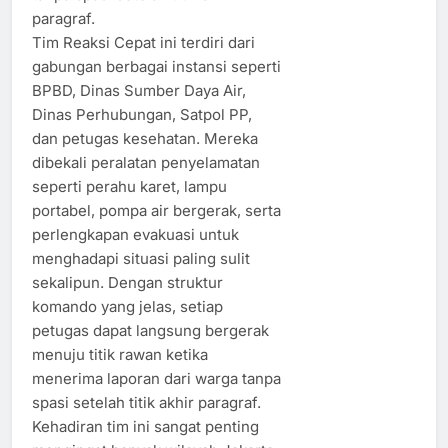
paragraf.
Tim Reaksi Cepat ini terdiri dari
gabungan berbagai instansi seperti
BPBD, Dinas Sumber Daya Air,
Dinas Perhubungan, Satpol PP,
dan petugas kesehatan. Mereka
dibekali peralatan penyelamatan
seperti perahu karet, lampu
portabel, pompa air bergerak, serta
perlengkapan evakuasi untuk
menghadapi situasi paling sulit
sekalipun. Dengan struktur
komando yang jelas, setiap
petugas dapat langsung bergerak
menuju titik rawan ketika
menerima laporan dari warga tanpa
spasi setelah titik akhir paragraf.
Kehadiran tim ini sangat penting