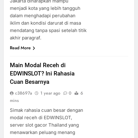
Jakarta diharapkan mampu
menjadi kota yang lebih tangguh
dalam menghadapi perubahan
iklim dan kondisi darurat di masa
mendatang tanpa spasi setelah titik
akhir paragraf.
Read More
Main Modal Receh di
EDWINSLOT? Ini Rahasia
Cuan Besarnya
c38697a
1 year ago
0
6
mins
Simak rahasia cuan besar dengan
modal receh di EDWINSLOT,
server slot gacor Thailand yang
menawarkan peluang menang