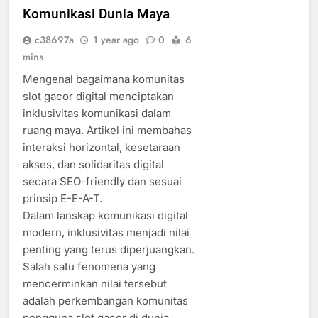
Komunikasi Dunia Maya
c38697a
1 year ago
0
6
mins
Mengenal bagaimana komunitas
slot gacor digital menciptakan
inklusivitas komunikasi dalam
ruang maya. Artikel ini membahas
interaksi horizontal, kesetaraan
akses, dan solidaritas digital
secara SEO-friendly dan sesuai
prinsip E-E-A-T.
Dalam lanskap komunikasi digital
modern, inklusivitas menjadi nilai
penting yang terus diperjuangkan.
Salah satu fenomena yang
mencerminkan nilai tersebut
adalah perkembangan komunitas
pengguna slot gacor di dunia