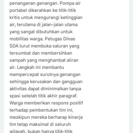
penanganan genangan. Pompa air
portabel dikerahkan ke titik-titik
kritis untuk mengurangi ketinggian
air, terutama di jalan-jalan utama
yang sangat dibutuhkan untuk
mobilitas warga. Petugas Dinas
SDA turut membuka saluran yang
tersumbat dan membersihkan
sampah yang menghambat aliran
air. Langkah ini membantu
mempercepat surutnya genangan
sehingga kerusakan dan gangguan
aktivitas dapat diminimalkan tanpa
spasi setelah titik akhir paragraf.
Warga memberikan respons positif
terhadap pembentukan tim ini,
meskipun mereka berharap kinerja
tim tetap maksimal di seluruh
wilayah, bukan hanya titik-titik