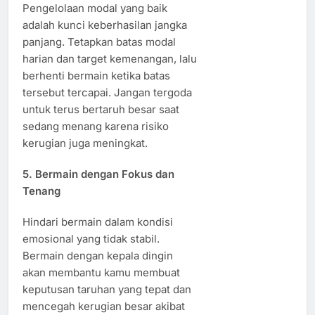
Pengelolaan modal yang baik
adalah kunci keberhasilan jangka
panjang. Tetapkan batas modal
harian dan target kemenangan, lalu
berhenti bermain ketika batas
tersebut tercapai. Jangan tergoda
untuk terus bertaruh besar saat
sedang menang karena risiko
kerugian juga meningkat.
5. Bermain dengan Fokus dan
Tenang
Hindari bermain dalam kondisi
emosional yang tidak stabil.
Bermain dengan kepala dingin
akan membantu kamu membuat
keputusan taruhan yang tepat dan
mencegah kerugian besar akibat