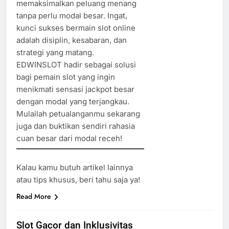
memaksimalkan peluang menang
tanpa perlu modal besar. Ingat,
kunci sukses bermain slot online
adalah disiplin, kesabaran, dan
strategi yang matang.
EDWINSLOT hadir sebagai solusi
bagi pemain slot yang ingin
menikmati sensasi jackpot besar
dengan modal yang terjangkau.
Mulailah petualanganmu sekarang
juga dan buktikan sendiri rahasia
cuan besar dari modal receh!
Kalau kamu butuh artikel lainnya
atau tips khusus, beri tahu saja ya!
Read More
Slot Gacor dan Inklusivitas