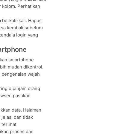
r kolom. Perhatikan
 berkali-kali. Hapus
riksa kembali sebelum
endala login yang
artphone
akan smartphone
ebih mudah dikontrol.
tau pengenalan wajah
ring dipinjam orang
owser, pastikan
kkan data. Halaman
 jelas, dan tidak
terlihat
ikan proses dan