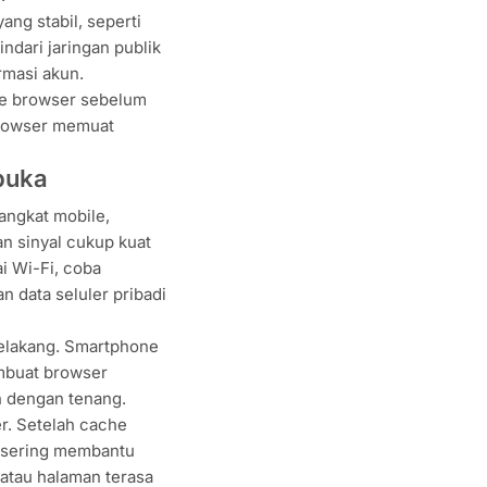
ang stabil, seperti
indari jaringan publik
rmasi akun.
he browser sebelum
rowser memuat
buka
angkat mobile,
n sinyal cukup kuat
i Wi-Fi, coba
n data seluler pribadi
belakang. Smartphone
embuat browser
an dengan tenang.
r. Setelah cache
ni sering membantu
 atau halaman terasa