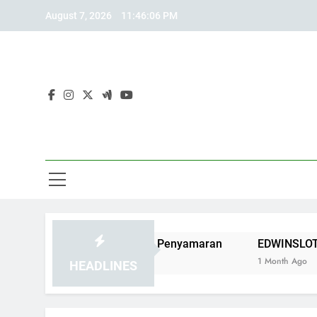
Skip
August 7, 2026
11:46:07 PM
to
content
Zvu
Dapatkan S
natif melalui Mode Penyamaran
EDWINSLOT Login sebaga
1 Month Ago
HEADLINES