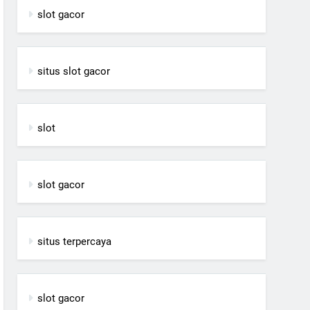
slot gacor
situs slot gacor
slot
slot gacor
situs terpercaya
slot gacor