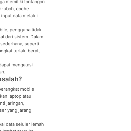
ga memiliki tantangan
bah-ubah, cache
input data melalui
bile, pengguna tidak
l dari sistem. Dalam
 sederhana, seperti
ngkat terlalu berat,
 dapat mengatasi
ah.
asalah?
perangkat mobile
kan laptop atau
ti jaringan,
er yang jarang
al data seluler lemah