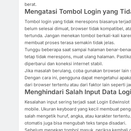
berat.
Mengatasi Tombol Login yang Ti
Tombol login yang tidak merespons biasanya terjad
belum selesai dimuat, browser tidak kompatibel, a
tertunda. Jangan menekan tombol berkali-kali karen
membuat proses terasa semakin tidak jelas.
Tunggu beberapa saat sampai halaman benar-benar 
tetap tidak merespons, muat ulang halaman. Pasti
diperbarui dan koneksi internet stabil.
Jika masalah berulang, coba gunakan browser lain
Dengan cara ini, pengguna dapat mengetahui apaka
dari browser tertentu atau dari faktor lain seperti j
Menghindari Salah Input Data Log
Kesalahan input sering terjadi saat Login Edwinslot
mobile. Ukuran keyboard yang kecil membuat pen
salah mengetik huruf, angka, atau karakter tertentu.
otomatis juga bisa mengubah teks tanpa disadari.
Sebelum menekan tombol masuk, periksa kembali d