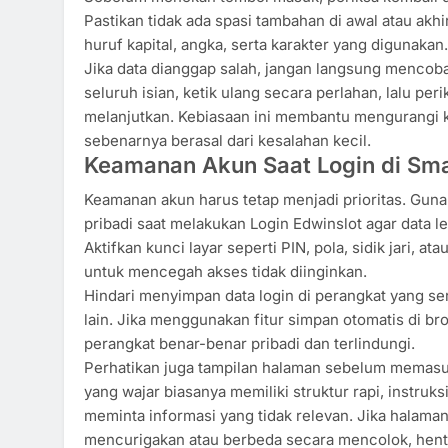
Pastikan tidak ada spasi tambahan di awal atau akhi
huruf kapital, angka, serta karakter yang digunakan.
Jika data dianggap salah, jangan langsung mencoba
seluruh isian, ketik ulang secara perlahan, lalu pe
melanjutkan. Kebiasaan ini membantu mengurangi k
sebenarnya berasal dari kesalahan kecil.
Keamanan Akun Saat Login di Sm
Keamanan akun harus tetap menjadi prioritas. Gun
pribadi saat melakukan Login Edwinslot agar data l
Aktifkan kunci layar seperti PIN, pola, sidik jari, a
untuk mencegah akses tidak diinginkan.
Hindari menyimpan data login di perangkat yang se
lain. Jika menggunakan fitur simpan otomatis di br
perangkat benar-benar pribadi dan terlindungi.
Perhatikan juga tampilan halaman sebelum memasu
yang wajar biasanya memiliki struktur rapi, instruksi
meminta informasi yang tidak relevan. Jika halaman 
mencurigakan atau berbeda secara mencolok, hent