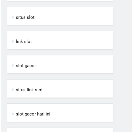
situs slot
link slot
slot gacor
situs link slot
slot gacor hari ini