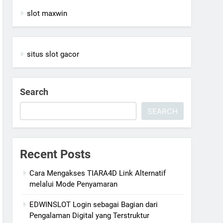
slot maxwin
situs slot gacor
Search
SEARCH
Recent Posts
Cara Mengakses TIARA4D Link Alternatif
melalui Mode Penyamaran
EDWINSLOT Login sebagai Bagian dari
Pengalaman Digital yang Terstruktur