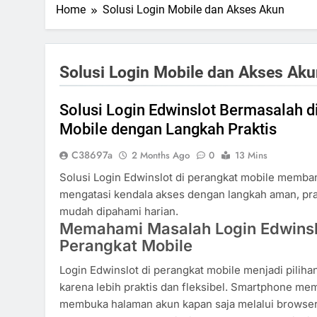
Home
Solusi Login Mobile dan Akses Akun
Solusi Login Mobile dan Akses Aku
Solusi Login Edwinslot Bermasalah d
Mobile dengan Langkah Praktis
C38697a
2 Months Ago
0
13 Mins
Solusi Login Edwinslot di perangkat mobile memb
mengatasi kendala akses dengan langkah aman, prakt
mudah dipahami harian.
Memahami Masalah Login Edwinsl
Perangkat Mobile
Login Edwinslot di perangkat mobile menjadi pilih
karena lebih praktis dan fleksibel. Smartphone 
membuka halaman akun kapan saja melalui browse