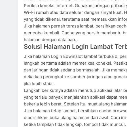
Periksa koneksi internet. Gunakan jaringan pribadi y
Wi-Fi rumah atau data seluler dengan sinyal kuat. H
yang tidak dikenal, terutama saat memasukkan info
Jika halaman pernah terasa lambat, bersihkan cac
mencoba kembali. Cache yang bersih membantu b
halaman dengan data baru.
Solusi Halaman Login Lambat Ter
Jika halaman Login Edwinslot lambat terbuka di per
langkah pertama adalah memeriksa koneksi. Pastika
dan jaringan tidak sedang bermasalah. Jika memaka
dekatkan perangkat ke sumber jaringan atau gunaka
jika lebih stabil.
Langkah berikutnya adalah menutup aplikasi latar 
yang terlalu banyak menjalankan aplikasi dapat m
bekerja lebih berat. Setelah itu, muat ulang halam
Jika halaman tetap lambat, bersihkan cache browse
dibersihkan, buka ulang halaman dari awal. Cara i
ketika tampilan tidak lengkap, tombol tidak muncul,