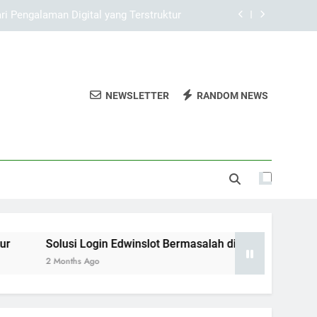
i Pengalaman Digital yang Terstruktur
rangkat Mobile dengan Langkah Praktis
s Tetap Lancar di Berbagai Perangkat
NEWSLETTER
RANDOM NEWS
 Alternatif melalui Mode Penyamaran
i Pengalaman Digital yang Terstruktur
k Kebutuhan Suara Terbaik Anda.
rangkat Mobile dengan Langkah Praktis
s Tetap Lancar di Berbagai Perangkat
usi Login Edwinslot Bermasalah di Perangkat Mobile dengan L
nths Ago