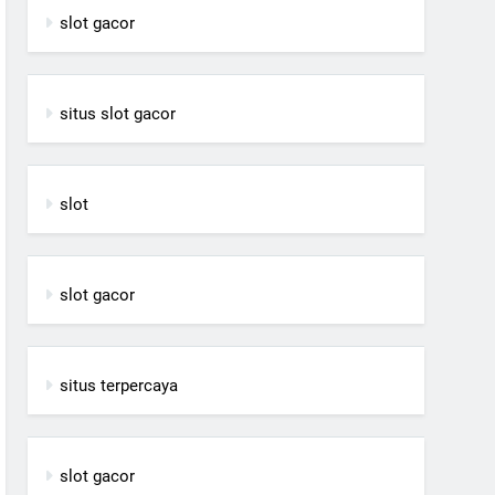
slot gacor
situs slot gacor
slot
slot gacor
situs terpercaya
slot gacor