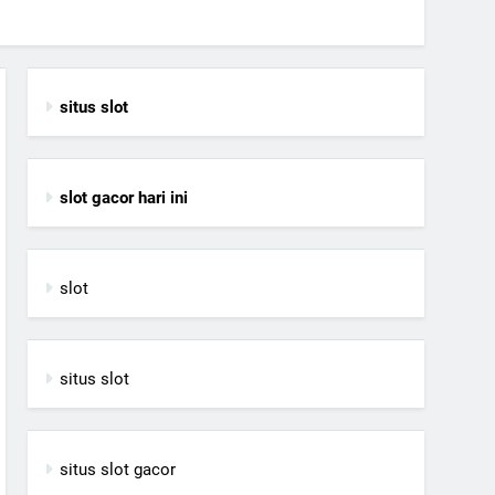
situs slot
slot gacor hari ini
slot
situs slot
situs slot gacor