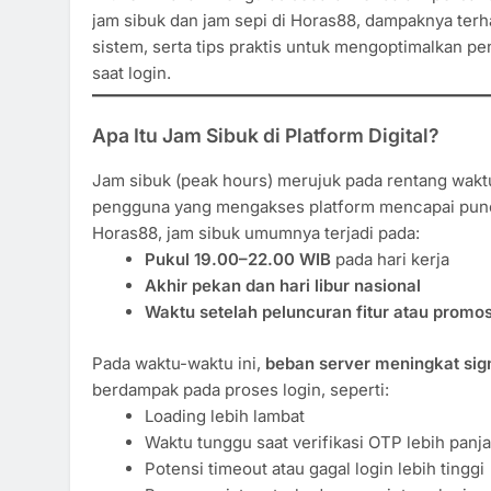
jam sibuk dan jam sepi di Horas88, dampaknya ter
sistem, serta tips praktis untuk mengoptimalkan 
saat login.
Apa Itu Jam Sibuk di Platform Digital?
Jam sibuk (peak hours) merujuk pada rentang wakt
pengguna yang mengakses platform mencapai pun
Horas88, jam sibuk umumnya terjadi pada:
Pukul 19.00–22.00 WIB
pada hari kerja
Akhir pekan dan hari libur nasional
Waktu setelah peluncuran fitur atau promos
Pada waktu-waktu ini,
beban server meningkat sig
berdampak pada proses login, seperti:
Loading lebih lambat
Waktu tunggu saat verifikasi OTP lebih panj
Potensi timeout atau gagal login lebih tinggi