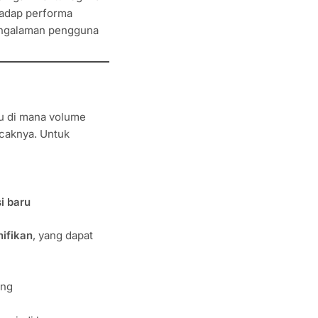
hadap performa
pengalaman pengguna
u di mana volume
caknya. Untuk
i baru
nifikan
, yang dapat
ang