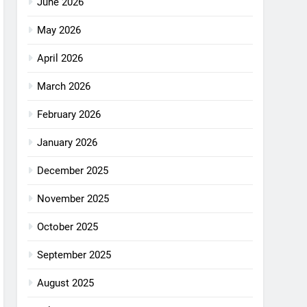
June 2026
May 2026
April 2026
March 2026
February 2026
January 2026
December 2025
November 2025
October 2025
September 2025
August 2025