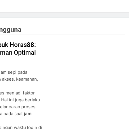
engguna
buk Horas88:
laman Optimal
 jam sepi pada
n akses, keamanan,
es menjadi faktor
al ini juga berlaku
kelancaran proses
ma pada saat
jam
ingan waktu login di