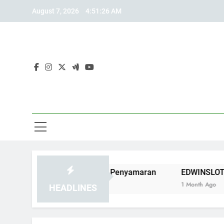
Skip
August 7, 2026
4:51:27 AM
to
content
Zvu
Dapatkan S
atif melalui Mode Penyamaran
EDWINSLOT Login sebaga
1 Month Ago
HEADLINES