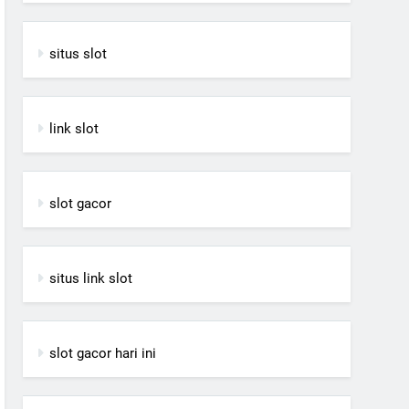
situs slot
link slot
slot gacor
situs link slot
slot gacor hari ini