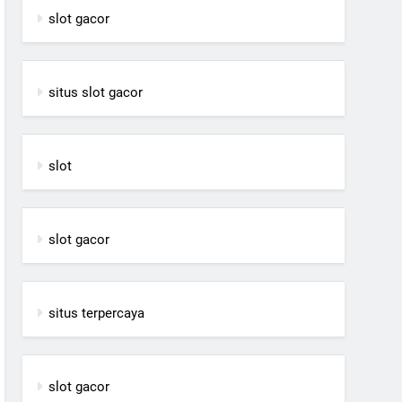
slot gacor
situs slot gacor
slot
slot gacor
situs terpercaya
slot gacor