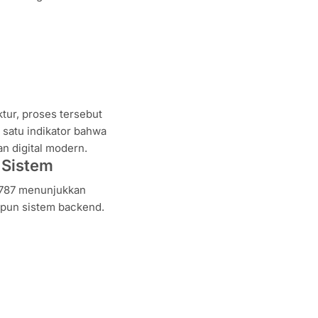
tur, proses tersebut
h satu indikator bahwa
 digital modern.
 Sistem
YA787 menunjukkan
aupun sistem backend.