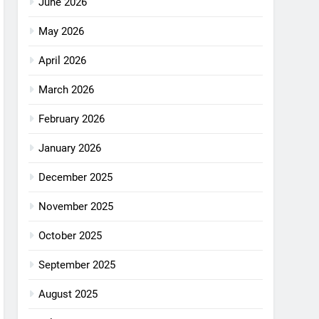
June 2026
May 2026
April 2026
March 2026
February 2026
January 2026
December 2025
November 2025
October 2025
September 2025
August 2025