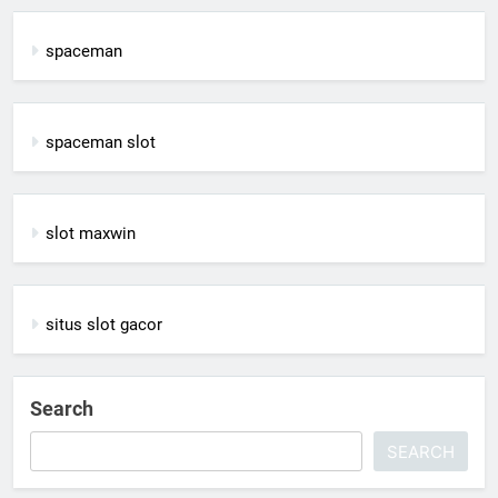
spaceman
spaceman slot
slot maxwin
situs slot gacor
Search
SEARCH