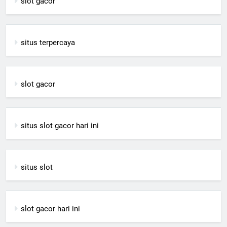
slot gacor
situs terpercaya
slot gacor
situs slot gacor hari ini
situs slot
slot gacor hari ini