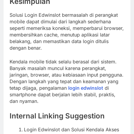
Kesimpulan
Solusi Login Edwinslot bermasalah di perangkat
mobile dapat dimulai dari langkah sederhana
seperti memeriksa koneksi, memperbarui browser,
membersihkan cache, menutup aplikasi latar
belakang, dan memastikan data login ditulis
dengan benar.
Kendala mobile tidak selalu berasal dari sistem.
Banyak masalah muncul karena perangkat,
jaringan, browser, atau kebiasaan input pengguna.
Dengan langkah yang tepat dan keamanan yang
tetap dijaga, pengalaman
login edwinslot
di
smartphone dapat berjalan lebih stabil, praktis,
dan nyaman.
Internal Linking Suggestion
Login Edwinslot dan Solusi Kendala Akses