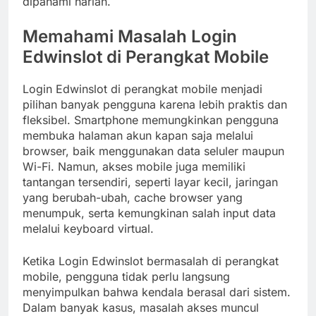
dipahami harian.
Memahami Masalah Login
Edwinslot di Perangkat Mobile
Login Edwinslot di perangkat mobile menjadi
pilihan banyak pengguna karena lebih praktis dan
fleksibel. Smartphone memungkinkan pengguna
membuka halaman akun kapan saja melalui
browser, baik menggunakan data seluler maupun
Wi-Fi. Namun, akses mobile juga memiliki
tantangan tersendiri, seperti layar kecil, jaringan
yang berubah-ubah, cache browser yang
menumpuk, serta kemungkinan salah input data
melalui keyboard virtual.
Ketika Login Edwinslot bermasalah di perangkat
mobile, pengguna tidak perlu langsung
menyimpulkan bahwa kendala berasal dari sistem.
Dalam banyak kasus, masalah akses muncul