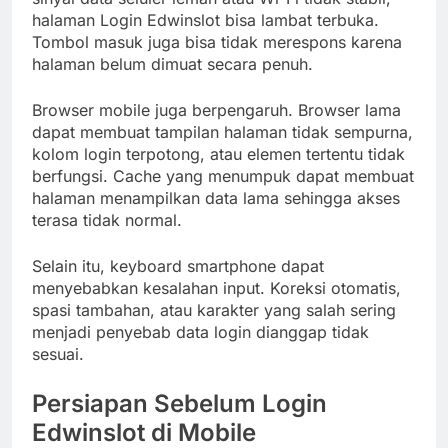
halaman Login Edwinslot bisa lambat terbuka.
Tombol masuk juga bisa tidak merespons karena
halaman belum dimuat secara penuh.
Browser mobile juga berpengaruh. Browser lama
dapat membuat tampilan halaman tidak sempurna,
kolom login terpotong, atau elemen tertentu tidak
berfungsi. Cache yang menumpuk dapat membuat
halaman menampilkan data lama sehingga akses
terasa tidak normal.
Selain itu, keyboard smartphone dapat
menyebabkan kesalahan input. Koreksi otomatis,
spasi tambahan, atau karakter yang salah sering
menjadi penyebab data login dianggap tidak
sesuai.
Persiapan Sebelum Login
Edwinslot di Mobile