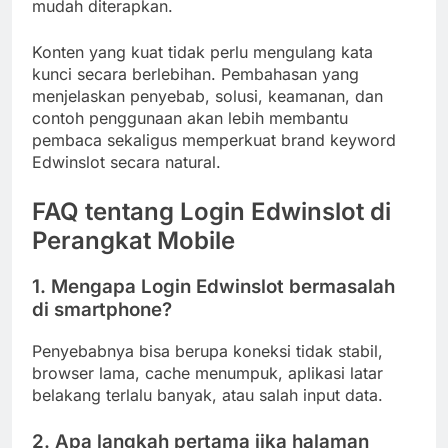
mudah diterapkan.
Konten yang kuat tidak perlu mengulang kata
kunci secara berlebihan. Pembahasan yang
menjelaskan penyebab, solusi, keamanan, dan
contoh penggunaan akan lebih membantu
pembaca sekaligus memperkuat brand keyword
Edwinslot secara natural.
FAQ tentang Login Edwinslot di
Perangkat Mobile
1. Mengapa Login Edwinslot bermasalah
di smartphone?
Penyebabnya bisa berupa koneksi tidak stabil,
browser lama, cache menumpuk, aplikasi latar
belakang terlalu banyak, atau salah input data.
2. Apa langkah pertama jika halaman