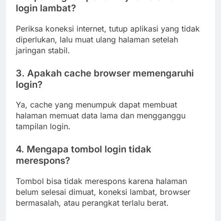
login lambat?
Periksa koneksi internet, tutup aplikasi yang tidak
diperlukan, lalu muat ulang halaman setelah
jaringan stabil.
3. Apakah cache browser memengaruhi
login?
Ya, cache yang menumpuk dapat membuat
halaman memuat data lama dan mengganggu
tampilan login.
4. Mengapa tombol login tidak
merespons?
Tombol bisa tidak merespons karena halaman
belum selesai dimuat, koneksi lambat, browser
bermasalah, atau perangkat terlalu berat.