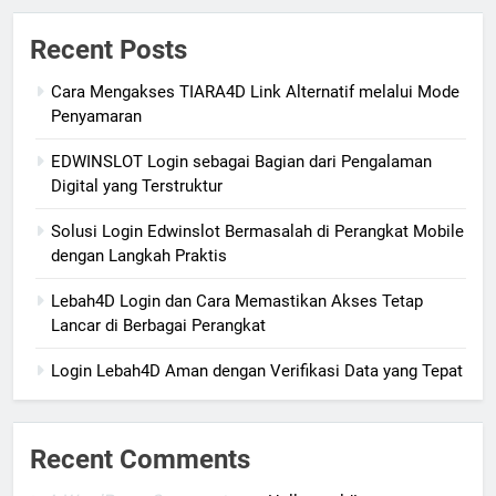
Recent Posts
Cara Mengakses TIARA4D Link Alternatif melalui Mode
Penyamaran
EDWINSLOT Login sebagai Bagian dari Pengalaman
Digital yang Terstruktur
Solusi Login Edwinslot Bermasalah di Perangkat Mobile
dengan Langkah Praktis
Lebah4D Login dan Cara Memastikan Akses Tetap
Lancar di Berbagai Perangkat
Login Lebah4D Aman dengan Verifikasi Data yang Tepat
Recent Comments