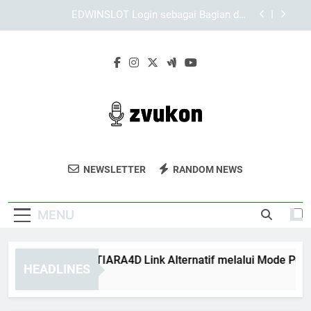
Skip
Solusi Login Edwinslot Bermasalah di Perangkat
to
Mobile dengan Langkah Praktis
content
Lebah4D Login dan Cara Memastikan Akses
Tetap Lancar di Berbagai Perangkat
Cara Mengakses TIARA4D Link Alternatif melalui
Mode Penyamaran
EDWINSLOT Login sebagai Bagian dari
Pengalaman Digital yang Terstruktur
Solusi Login Edwinslot Bermasalah di Perangkat
Mobile dengan Langkah Praktis
Zvukon
Dapatkan Solusi Audio Berkualitas Dari
Lebah4D Login dan Cara Memastikan Akses
NEWSLETTER
RANDOM NEWS
Tetap Lancar di Berbagai Perangkat
Zvukon. Produk Profesional Untuk
Kebutuhan Suara Terbaik Anda.
MENU
ra Mengakses TIARA4D Link Alternatif melalui Mode Penyam
HEADLINES
Weeks Ago