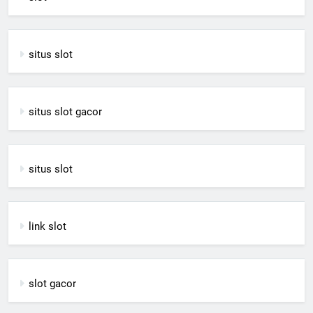
situs slot
situs slot gacor
situs slot
link slot
slot gacor