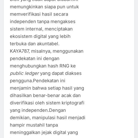
memungkinkan siapa pun untuk
memverifikasi hasil secara
independen tanpa mengakses
sistem internal, menciptakan
ekosistem digital yang lebih
terbuka dan akuntabel.
KAYA787, misalnya, menggunakan
pendekatan ini dengan
menghubungkan hash RNG ke
public ledger
yang dapat diakses
pengguna.Pendekatan ini
menjamin bahwa setiap hasil yang
dihasilkan benar-benar acak dan
diverifikasi oleh sistem kriptografi
yang independen.Dengan
demikian, manipulasi hasil menjadi
hampir mustahil tanpa
meninggalkan jejak digital yang