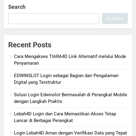
Search
SEARCH
Recent Posts
Cara Mengakses TIARA4D Link Alternatif melalui Mode
Penyamaran
EDWINSLOT Login sebagai Bagian dari Pengalaman
Digital yang Terstruktur
Solusi Login Edwinslot Bermasalah di Perangkat Mobile
dengan Langkah Praktis
Lebah4D Login dan Cara Memastikan Akses Tetap
Lancar di Berbagai Perangkat
Login Lebah4D Aman dengan Verifikasi Data yang Tepat