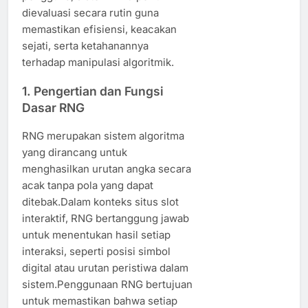
dievaluasi secara rutin guna
memastikan efisiensi, keacakan
sejati, serta ketahanannya
terhadap manipulasi algoritmik.
1. Pengertian dan Fungsi
Dasar RNG
RNG merupakan sistem algoritma
yang dirancang untuk
menghasilkan urutan angka secara
acak tanpa pola yang dapat
ditebak.Dalam konteks situs slot
interaktif, RNG bertanggung jawab
untuk menentukan hasil setiap
interaksi, seperti posisi simbol
digital atau urutan peristiwa dalam
sistem.Penggunaan RNG bertujuan
untuk memastikan bahwa setiap