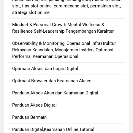
slot, tips slot online, cara menang slot, permainan slot,
strategi slot online
Mindset & Personal Growth Mental Wellness &
Resilience Self-Leadership Pengembangan Karakter
Observability & Monitoring, Operasional Infrastruktur,
Rekayasa Keandalan, Manajemen Insiden, Optimasi
Performa, Keamanan Operasional
Optimasi Akses dan Login Digital
Optimasi Browser dan Keamanan Akses
Panduan Akses Akun dan Keamanan Digital
Panduan Akses Digital
Panduan Bermain
Panduan Digital,Keamanan Online,Tutorial