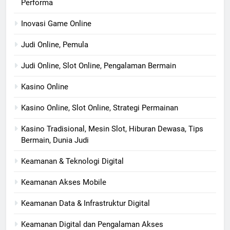
Performa
Inovasi Game Online
Judi Online, Pemula
Judi Online, Slot Online, Pengalaman Bermain
Kasino Online
Kasino Online, Slot Online, Strategi Permainan
Kasino Tradisional, Mesin Slot, Hiburan Dewasa, Tips
Bermain, Dunia Judi
Keamanan & Teknologi Digital
Keamanan Akses Mobile
Keamanan Data & Infrastruktur Digital
Keamanan Digital dan Pengalaman Akses