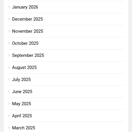
January 2026
December 2025
November 2025
October 2025
September 2025
August 2025
July 2025
June 2025
May 2025
April 2025
March 2025