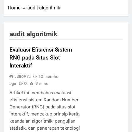
Home
audit algoritmik
audit algoritmik
Evaluasi Efisiensi Sistem
RNG pada Situs Slot
Interaktif
c38697a
10 months
ago
0
9 mins
Artikel ini membahas evaluasi
efisiensi sistem Random Number
Generator (RNG) pada situs slot
interaktif, mencakup prinsip kerja,
keandalan algoritmik, pengujian
statistik, dan penerapan teknologi