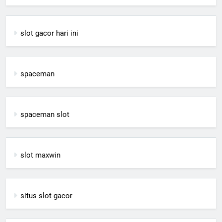
slot gacor hari ini
spaceman
spaceman slot
slot maxwin
situs slot gacor