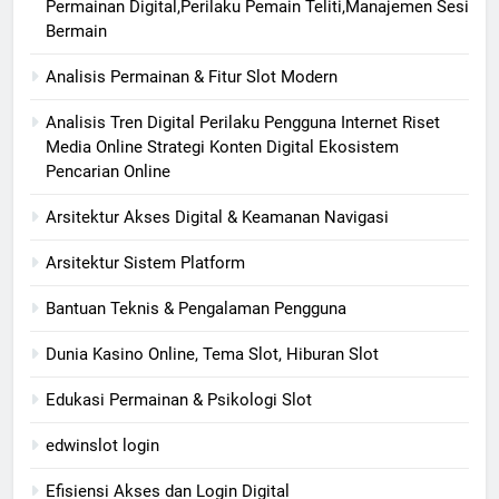
Permainan Digital,Perilaku Pemain Teliti,Manajemen Sesi
Bermain
Analisis Permainan & Fitur Slot Modern
Analisis Tren Digital Perilaku Pengguna Internet Riset
Media Online Strategi Konten Digital Ekosistem
Pencarian Online
Arsitektur Akses Digital & Keamanan Navigasi
Arsitektur Sistem Platform
Bantuan Teknis & Pengalaman Pengguna
Dunia Kasino Online, Tema Slot, Hiburan Slot
Edukasi Permainan & Psikologi Slot
edwinslot login
Efisiensi Akses dan Login Digital