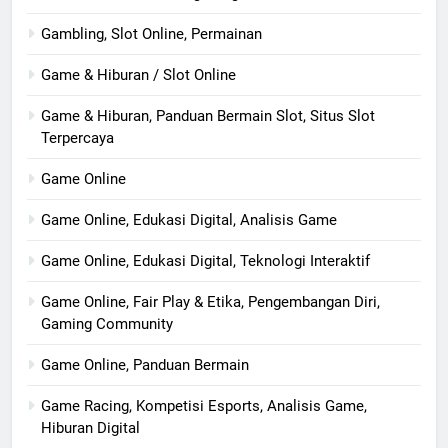
Gambling, Slot Online, Permainan
Game & Hiburan / Slot Online
Game & Hiburan, Panduan Bermain Slot, Situs Slot
Terpercaya
Game Online
Game Online, Edukasi Digital, Analisis Game
Game Online, Edukasi Digital, Teknologi Interaktif
Game Online, Fair Play & Etika, Pengembangan Diri,
Gaming Community
Game Online, Panduan Bermain
Game Racing, Kompetisi Esports, Analisis Game,
Hiburan Digital