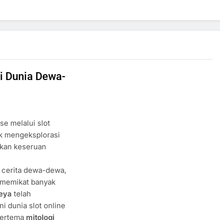
hi Dunia Dewa-
se melalui slot
k mengeksplorasi
sakan keseruan
n cerita dewa-dewa,
a memikat banyak
eya
telah
i dunia slot online
 bertema
mitologi