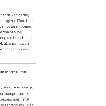
gandalkan cerita,
tungkan. Fitur-fitur
 dan
putaran bonus
ermainan ini,
ngkan hadiah besar.
ok
atau
pahlawan
enangkan bonus
alam Mode Demo
k menikmati semua
anpa mempertaruhkan
desain, menikmati
tir tentang kerugian