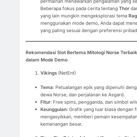
permainan menawarkan pengalaman yang sed
Beberapa fokus pada cerita tentang
Thor
da
yang lain mungkin mengeksplorasi tema
Rag
menggunakan mode demo, Anda dapat men
yang paling sesuai dengan preferensi pribad
Rekomendasi Slot Bertema Mitologi Norse Terbaik
dalam Mode Demo
Vikings
(NetEnt)
Tema
: Petualangan epik yang dipenuhi deng
dewa Norse, dan perjalanan ke Asgard.
Fitur
: Free spins, pengganda, dan simbol wil
Keunggulan
: Grafik yang luar biasa dengan 
mengasyikkan, memberi pemain kesempatan
kemenangan besar.