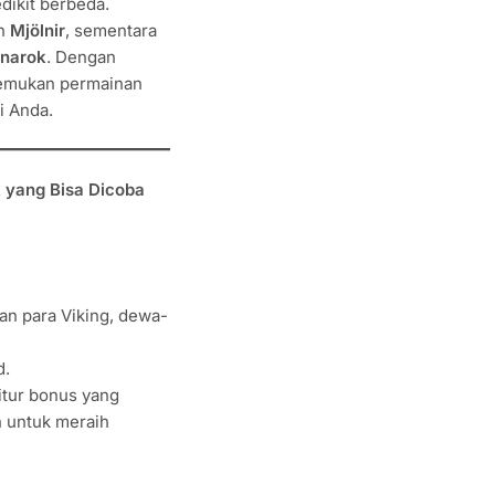
ikit berbeda.
n
Mjölnir
, sementara
narok
. Dengan
emukan permainan
i Anda.
 yang Bisa Dicoba
an para Viking, dewa-
d.
fitur bonus yang
 untuk meraih