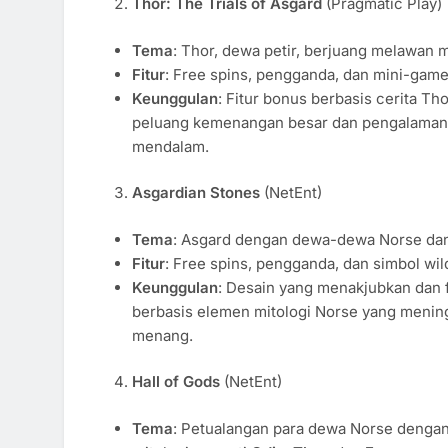
Thor: The Trials of Asgard
(Pragmatic Play)
Tema
: Thor, dewa petir, berjuang melawan
Fitur
: Free spins, pengganda, dan mini-game
Keunggulan
: Fitur bonus berbasis cerita T
peluang kemenangan besar dan pengalaman
mendalam.
Asgardian Stones
(NetEnt)
Tema
: Asgard dengan dewa-dewa Norse dan 
Fitur
: Free spins, pengganda, dan simbol wil
Keunggulan
: Desain yang menakjubkan dan 
berbasis elemen mitologi Norse yang menin
menang.
Hall of Gods
(NetEnt)
Tema
: Petualangan para dewa Norse dengan