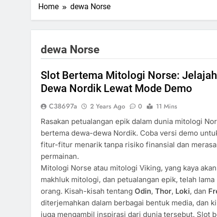
Home
dewa Norse
dewa Norse
Slot Bertema Mitologi Norse: Jelaja
Dewa Nordik Lewat Mode Demo
C38697a
2 Years Ago
0
11 Mins
Rasakan petualangan epik dalam dunia mitologi Nor
bertema dewa-dewa Nordik. Coba versi demo untu
fitur-fitur menarik tanpa risiko finansial dan mera
permainan.
Mitologi Norse atau mitologi Viking, yang kaya aka
makhluk mitologi, dan petualangan epik, telah lam
orang. Kisah-kisah tentang
Odin
,
Thor
,
Loki
, dan
Fr
diterjemahkan dalam berbagai bentuk media, dan kin
juga mengambil inspirasi dari dunia tersebut. Slot