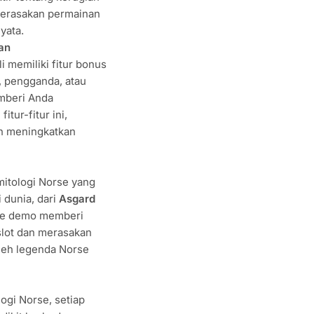
 merasakan permainan
yata.
an
i memiliki fitur bonus
, pengganda, atau
mberi Anda
tur-fitur ini,
n meningkatkan
itologi Norse yang
 dunia, dari
Asgard
ode demo memberi
lot dan merasakan
leh legenda Norse
ogi Norse, setiap