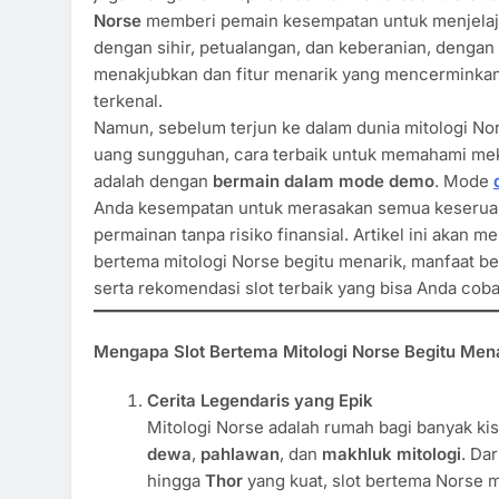
Norse
memberi pemain kesempatan untuk menjelaj
dengan sihir, petualangan, dan keberanian, dengan 
menakjubkan dan fitur menarik yang mencerminka
terkenal.
Namun, sebelum terjun ke dalam dunia mitologi No
uang sungguhan, cara terbaik untuk memahami m
adalah dengan
bermain dalam mode demo
. Mode
Anda kesempatan untuk merasakan semua keseruan
permainan tanpa risiko finansial. Artikel ini akan
bertema mitologi Norse begitu menarik, manfaat b
serta rekomendasi slot terbaik yang bisa Anda coba
Mengapa Slot Bertema Mitologi Norse Begitu Men
Cerita Legendaris yang Epik
Mitologi Norse adalah rumah bagi banyak ki
dewa
,
pahlawan
, dan
makhluk mitologi
. Dar
hingga
Thor
yang kuat, slot bertema Norse