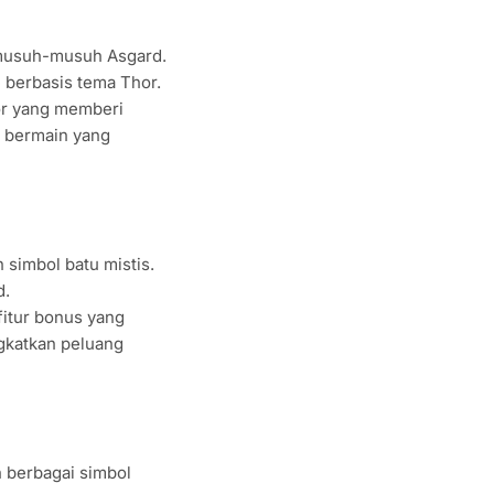
 musuh-musuh Asgard.
 berbasis tema Thor.
hor yang memberi
 bermain yang
simbol batu mistis.
d.
fitur bonus yang
gkatkan peluang
 berbagai simbol