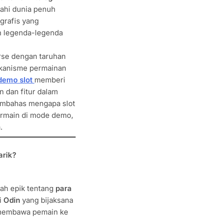
ahi dunia penuh
grafis yang
n legenda-legenda
rse dengan taruhan
ekanisme permainan
demo slot
memberi
 dan fitur dalam
 membahas mengapa slot
ermain di mode demo,
.
arik?
sah epik tentang
para
i
Odin
yang bijaksana
 membawa pemain ke