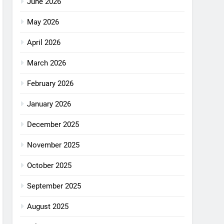
June 2026
May 2026
April 2026
March 2026
February 2026
January 2026
December 2025
November 2025
October 2025
September 2025
August 2025