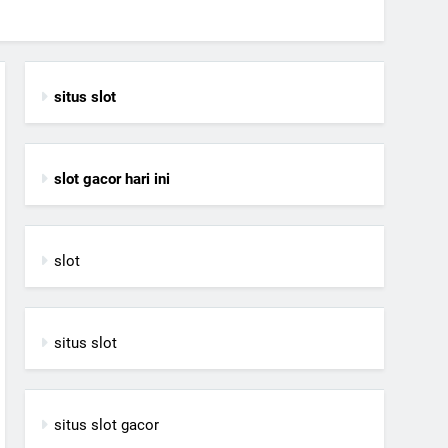
situs slot
slot gacor hari ini
slot
situs slot
situs slot gacor