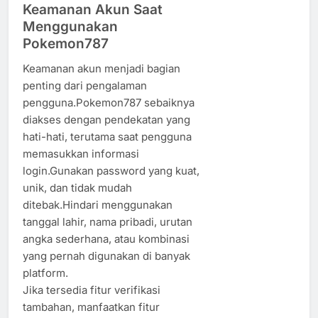
Keamanan Akun Saat
Menggunakan
Pokemon787
Keamanan akun menjadi bagian
penting dari pengalaman
pengguna.Pokemon787 sebaiknya
diakses dengan pendekatan yang
hati-hati, terutama saat pengguna
memasukkan informasi
login.Gunakan password yang kuat,
unik, dan tidak mudah
ditebak.Hindari menggunakan
tanggal lahir, nama pribadi, urutan
angka sederhana, atau kombinasi
yang pernah digunakan di banyak
platform.
Jika tersedia fitur verifikasi
tambahan, manfaatkan fitur