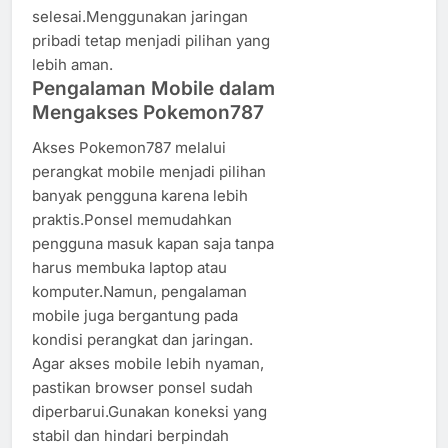
selesai.Menggunakan jaringan
pribadi tetap menjadi pilihan yang
lebih aman.
Pengalaman Mobile dalam
Mengakses Pokemon787
Akses Pokemon787 melalui
perangkat mobile menjadi pilihan
banyak pengguna karena lebih
praktis.Ponsel memudahkan
pengguna masuk kapan saja tanpa
harus membuka laptop atau
komputer.Namun, pengalaman
mobile juga bergantung pada
kondisi perangkat dan jaringan.
Agar akses mobile lebih nyaman,
pastikan browser ponsel sudah
diperbarui.Gunakan koneksi yang
stabil dan hindari berpindah