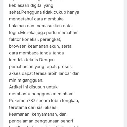
kebiasaan digital yang
sehat.Pengguna tidak cukup hanya
mengetahui cara membuka
halaman dan memasukkan data
login.Mereka juga perlu memahami
faktor koneksi, perangkat,
browser, keamanan akun, serta
cara membaca tanda-tanda
kendala teknis.Dengan
pemahaman yang tepat, proses
akses dapat terasa lebih lancar dan
minim gangguan.
Artikel ini disusun untuk
membantu pengguna memahami
Pokemon787 secara lebih lengkap,
terutama dari sisi akses,
keamanan, kenyamanan, dan
pengalaman penggunaan sehari-