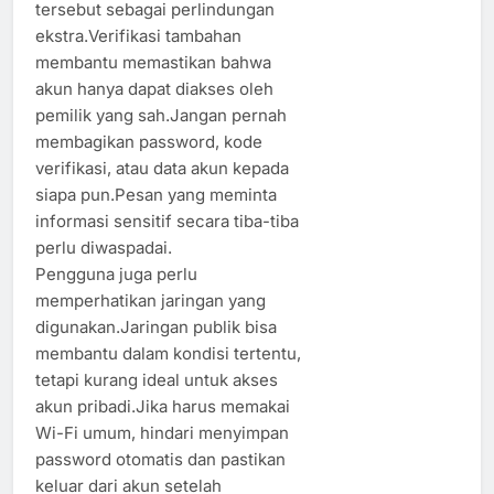
tersebut sebagai perlindungan
ekstra.Verifikasi tambahan
membantu memastikan bahwa
akun hanya dapat diakses oleh
pemilik yang sah.Jangan pernah
membagikan password, kode
verifikasi, atau data akun kepada
siapa pun.Pesan yang meminta
informasi sensitif secara tiba-tiba
perlu diwaspadai.
Pengguna juga perlu
memperhatikan jaringan yang
digunakan.Jaringan publik bisa
membantu dalam kondisi tertentu,
tetapi kurang ideal untuk akses
akun pribadi.Jika harus memakai
Wi-Fi umum, hindari menyimpan
password otomatis dan pastikan
keluar dari akun setelah