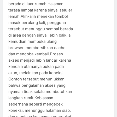
berada di luar rumah.Halaman
terasa lambat karena sinyal seluler
lemah.Alih-alih menekan tombol
masuk berulang kali, pengguna
tersebut menunggu sampai berada
di area dengan sinyal lebih baik.Ia
kemudian membuka ulang
browser, membersihkan cache,
dan mencoba kembali.Proses
akses menjadi lebih lancar karena
kendala utamanya bukan pada
akun, melainkan pada koneksi.
Contoh tersebut menunjukkan
bahwa pengalaman akses yang
nyaman tidak selalu membutuhkan
langkah rumit.Kebiasaan
sederhana seperti mengecek
koneksi, menunggu halaman siap,
dan menjaga keamanan perangkat