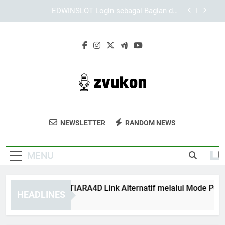
Skip
Solusi Login Edwinslot Bermasalah di Perangkat
to
Mobile dengan Langkah Praktis
content
Lebah4D Login dan Cara Memastikan Akses
Tetap Lancar di Berbagai Perangkat
Cara Mengakses TIARA4D Link Alternatif melalui
Mode Penyamaran
EDWINSLOT Login sebagai Bagian dari
Pengalaman Digital yang Terstruktur
Solusi Login Edwinslot Bermasalah di Perangkat
Mobile dengan Langkah Praktis
Zvukon
Dapatkan Solusi Audio Berkualitas Dari
Lebah4D Login dan Cara Memastikan Akses
NEWSLETTER
RANDOM NEWS
Tetap Lancar di Berbagai Perangkat
Zvukon. Produk Profesional Untuk
Kebutuhan Suara Terbaik Anda.
MENU
ra Mengakses TIARA4D Link Alternatif melalui Mode Penyam
HEADLINES
Weeks Ago