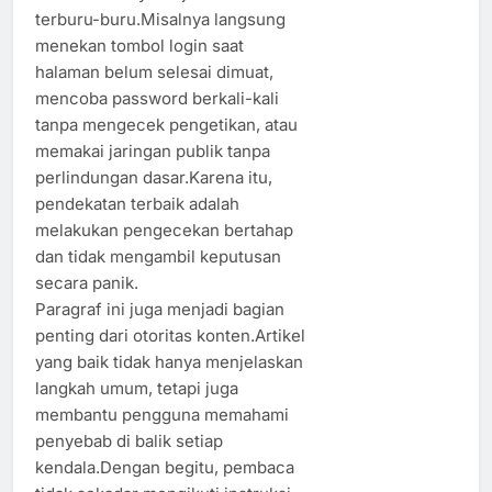
terburu-buru.Misalnya langsung
menekan tombol login saat
halaman belum selesai dimuat,
mencoba password berkali-kali
tanpa mengecek pengetikan, atau
memakai jaringan publik tanpa
perlindungan dasar.Karena itu,
pendekatan terbaik adalah
melakukan pengecekan bertahap
dan tidak mengambil keputusan
secara panik.
Paragraf ini juga menjadi bagian
penting dari otoritas konten.Artikel
yang baik tidak hanya menjelaskan
langkah umum, tetapi juga
membantu pengguna memahami
penyebab di balik setiap
kendala.Dengan begitu, pembaca