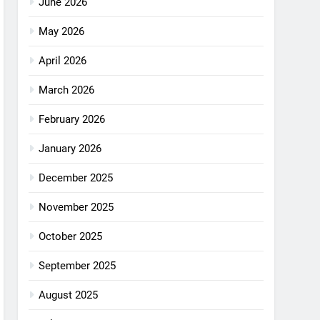
June 2026
May 2026
April 2026
March 2026
February 2026
January 2026
December 2025
November 2025
October 2025
September 2025
August 2025