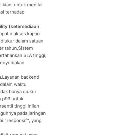
kian, untuk menilai
kasi terhadap
ility (ketersediaan
dapat diakses kapan
a diukur dalam satuan
er tahun.Sistem
ertahankan SLA tinggi,
menyediakan
a.Layanan backend
 dalam waktu
idak hanya diukur
n p99 untuk
ntil tinggi inilah
uhnya pada jaringan
ai “responsif”, yang
dikit request yang