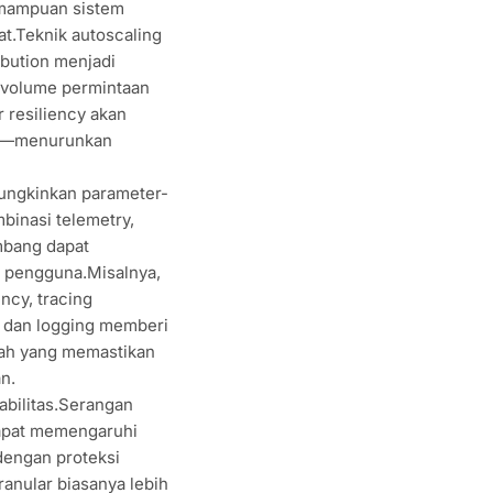
emampuan sistem
t.Teknik autoscaling
ibution menjadi
a volume permintaan
 resiliency akan
adat—menurunkan
ungkinkan parameter-
mbinasi telemetry,
embang dapat
 pengguna.Misalnya,
ncy, tracing
 dan logging memberi
lah yang memastikan
n.
abilitas.Serangan
 dapat memengaruhi
dengan proteksi
granular biasanya lebih