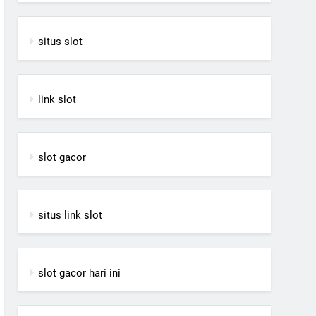
situs slot
link slot
slot gacor
situs link slot
slot gacor hari ini