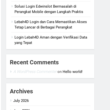
Solusi Login Edwinslot Bermasalah di
Perangkat Mobile dengan Langkah Praktis
Lebah4D Login dan Cara Memastikan Akses
Tetap Lancar di Berbagai Perangkat
Login Lebah4D Aman dengan Verifikasi Data
yang Tepat
Recent Comments
A WordPress Commenter
on
Hello world!
Archives
July 2026