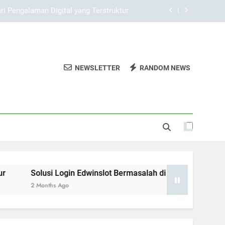
i Pengalaman Digital yang Terstruktur
rangkat Mobile dengan Langkah Praktis
s Tetap Lancar di Berbagai Perangkat
NEWSLETTER
RANDOM NEWS
 Alternatif melalui Mode Penyamaran
i Pengalaman Digital yang Terstruktur
k Kebutuhan Suara Terbaik Anda.
rangkat Mobile dengan Langkah Praktis
s Tetap Lancar di Berbagai Perangkat
usi Login Edwinslot Bermasalah di Perangkat Mobile dengan L
nths Ago