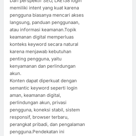
Dari perspektif SEO, LAE138 login
memiliki intent yang kuat karena
pengguna biasanya mencari akses
langsung, panduan penggunaan,
atau informasi keamanan.Topik
keamanan digital memperluas
konteks keyword secara natural
karena menjawab kebutuhan
penting pengguna, yaitu
kenyamanan dan perlindungan
akun.
Konten dapat diperkuat dengan
semantic keyword seperti login
aman, keamanan digital,
perlindungan akun, privasi
pengguna, koneksi stabil, sistem
responsif, browser terbaru,
perangkat pribadi, dan pengalaman
pengguna.Pendekatan ini