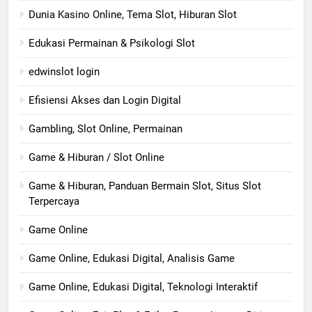
Dunia Kasino Online, Tema Slot, Hiburan Slot
Edukasi Permainan & Psikologi Slot
edwinslot login
Efisiensi Akses dan Login Digital
Gambling, Slot Online, Permainan
Game & Hiburan / Slot Online
Game & Hiburan, Panduan Bermain Slot, Situs Slot
Terpercaya
Game Online
Game Online, Edukasi Digital, Analisis Game
Game Online, Edukasi Digital, Teknologi Interaktif