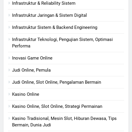
Infrastruktur & Reliability Sistem
Infrastruktur Jaringan & Sistem Digital
Infrastruktur Sistem & Backend Engineering
Infrastruktur Teknologi, Pengujian Sistem, Optimasi
Performa
Inovasi Game Online
Judi Online, Pemula
Judi Online, Slot Online, Pengalaman Bermain
Kasino Online
Kasino Online, Slot Online, Strategi Permainan
Kasino Tradisional, Mesin Slot, Hiburan Dewasa, Tips
Bermain, Dunia Judi