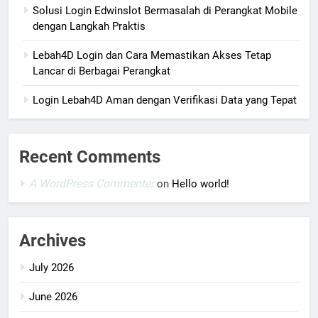
Solusi Login Edwinslot Bermasalah di Perangkat Mobile
dengan Langkah Praktis
Lebah4D Login dan Cara Memastikan Akses Tetap
Lancar di Berbagai Perangkat
Login Lebah4D Aman dengan Verifikasi Data yang Tepat
Recent Comments
A WordPress Commenter
on
Hello world!
Archives
July 2026
June 2026