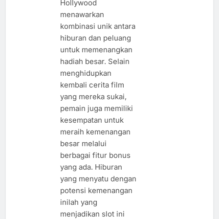
Hollywood
menawarkan
kombinasi unik antara
hiburan dan peluang
untuk memenangkan
hadiah besar. Selain
menghidupkan
kembali cerita film
yang mereka sukai,
pemain juga memiliki
kesempatan untuk
meraih kemenangan
besar melalui
berbagai fitur bonus
yang ada. Hiburan
yang menyatu dengan
potensi kemenangan
inilah yang
menjadikan slot ini