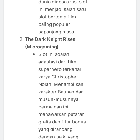
dunia dinosaurus, slot
ini menjadi salah satu
slot bertema film
paling populer
sepanjang masa.
The Dark Knight Rises
(Microgaming)
Slot ini adalah
adaptasi dari film
superhero terkenal
karya Christopher
Nolan. Menampilkan
karakter Batman dan
musuh-musuhnya,
permainan ini
menawarkan putaran
gratis dan fitur bonus
yang dirancang
dengan baik, yang