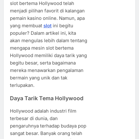
slot bertema Hollywood telah
menjadi pilihan favorit di kalangan
pemain kasino online. Namun, apa
yang membuat
slot
ini begitu
populer? Dalam artikel ini, kita
akan mengulas lebih dalam tentang
mengapa mesin slot bertema
Hollywood memiliki daya tarik yang
begitu besar, serta bagaimana
mereka menawarkan pengalaman
bermain yang unik dan tak
terlupakan.
Daya Tarik Tema Hollywood
Hollywood adalah industri film
terbesar di dunia, dan
pengaruhnya terhadap budaya pop
sangat besar. Banyak orang telah