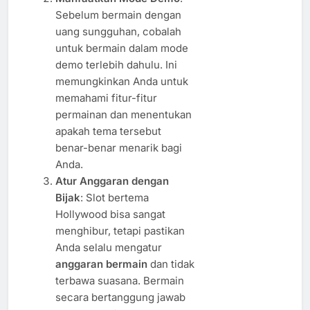
Sebelum bermain dengan
uang sungguhan, cobalah
untuk bermain dalam mode
demo terlebih dahulu. Ini
memungkinkan Anda untuk
memahami fitur-fitur
permainan dan menentukan
apakah tema tersebut
benar-benar menarik bagi
Anda.
Atur Anggaran dengan
Bijak
: Slot bertema
Hollywood bisa sangat
menghibur, tetapi pastikan
Anda selalu mengatur
anggaran bermain
dan tidak
terbawa suasana. Bermain
secara bertanggung jawab