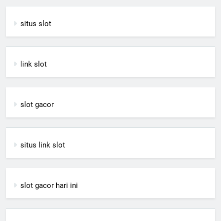
situs slot
link slot
slot gacor
situs link slot
slot gacor hari ini