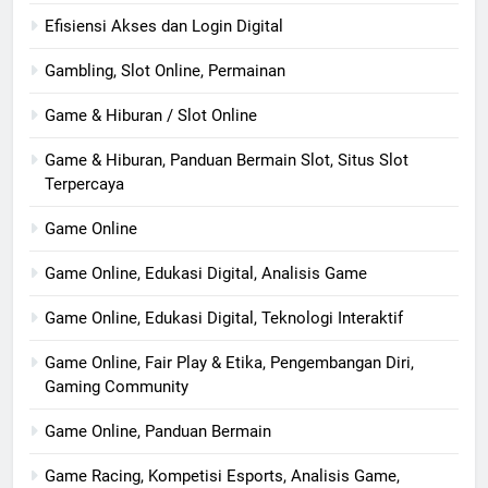
Efisiensi Akses dan Login Digital
Gambling, Slot Online, Permainan
Game & Hiburan / Slot Online
Game & Hiburan, Panduan Bermain Slot, Situs Slot
Terpercaya
Game Online
Game Online, Edukasi Digital, Analisis Game
Game Online, Edukasi Digital, Teknologi Interaktif
Game Online, Fair Play & Etika, Pengembangan Diri,
Gaming Community
Game Online, Panduan Bermain
Game Racing, Kompetisi Esports, Analisis Game,