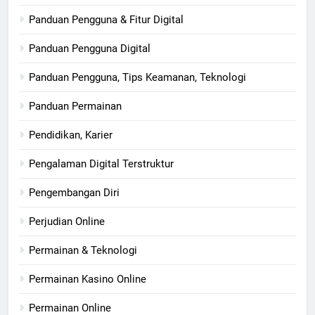
Panduan Pengguna & Fitur Digital
Panduan Pengguna Digital
Panduan Pengguna, Tips Keamanan, Teknologi
Panduan Permainan
Pendidikan, Karier
Pengalaman Digital Terstruktur
Pengembangan Diri
Perjudian Online
Permainan & Teknologi
Permainan Kasino Online
Permainan Online