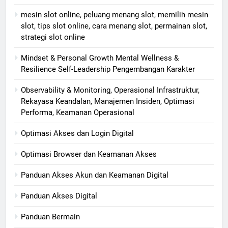
mesin slot online, peluang menang slot, memilih mesin
slot, tips slot online, cara menang slot, permainan slot,
strategi slot online
Mindset & Personal Growth Mental Wellness &
Resilience Self-Leadership Pengembangan Karakter
Observability & Monitoring, Operasional Infrastruktur,
Rekayasa Keandalan, Manajemen Insiden, Optimasi
Performa, Keamanan Operasional
Optimasi Akses dan Login Digital
Optimasi Browser dan Keamanan Akses
Panduan Akses Akun dan Keamanan Digital
Panduan Akses Digital
Panduan Bermain