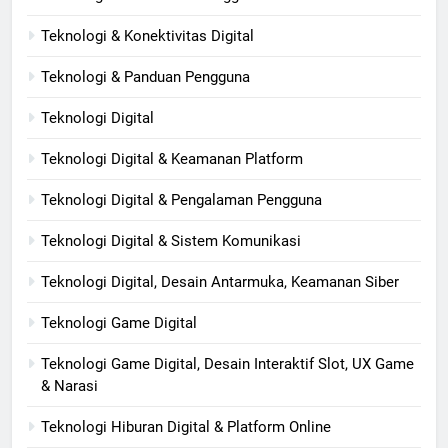
Teknologi & Konektivitas Digital
Teknologi & Panduan Pengguna
Teknologi Digital
Teknologi Digital & Keamanan Platform
Teknologi Digital & Pengalaman Pengguna
Teknologi Digital & Sistem Komunikasi
Teknologi Digital, Desain Antarmuka, Keamanan Siber
Teknologi Game Digital
Teknologi Game Digital, Desain Interaktif Slot, UX Game
& Narasi
Teknologi Hiburan Digital & Platform Online