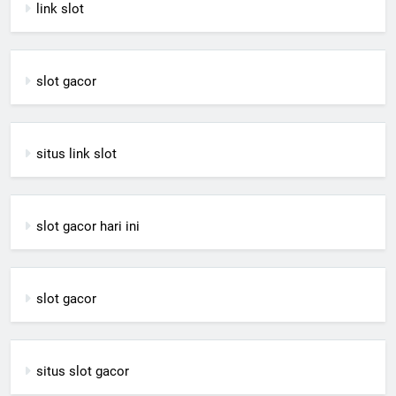
link slot
slot gacor
situs link slot
slot gacor hari ini
slot gacor
situs slot gacor