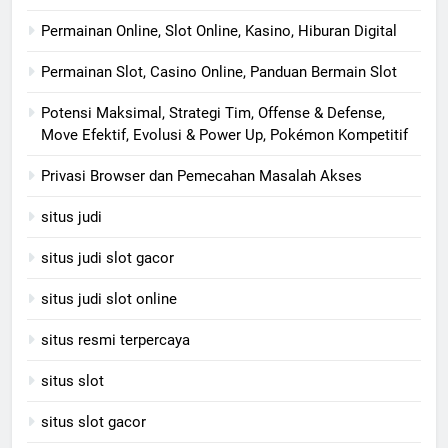
Permainan Online, Slot Online, Kasino, Hiburan Digital
Permainan Slot, Casino Online, Panduan Bermain Slot
Potensi Maksimal, Strategi Tim, Offense & Defense,
Move Efektif, Evolusi & Power Up, Pokémon Kompetitif
Privasi Browser dan Pemecahan Masalah Akses
situs judi
situs judi slot gacor
situs judi slot online
situs resmi terpercaya
situs slot
situs slot gacor