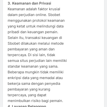
3. Keamanan dan Privasi
Keamanan adalah faktor krusial
dalam perjudian online. Sbobet
menggunakan protokol keamanan
yang ketat untuk melindungi data
pribadi dan keuangan pemain.
Selain itu, transaksi keuangan di
Sbobet dilakukan melalui metode
pembayaran yang aman dan
terpercaya. Di sisi lain, tidak
semua situs perjudian lain memiliki
standar keamanan yang sama.
Beberapa mungkin tidak memiliki
enkripsi data yang memadai atau
bekerja sama dengan penyedia
pembayaran yang kurang
terpercaya, yang dapat
menimbulkan risiko bagi pemain.
4. Layanan Pelanggan