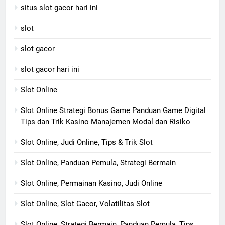
situs slot gacor hari ini
slot
slot gacor
slot gacor hari ini
Slot Online
Slot Online Strategi Bonus Game Panduan Game Digital
Tips dan Trik Kasino Manajemen Modal dan Risiko
Slot Online, Judi Online, Tips & Trik Slot
Slot Online, Panduan Pemula, Strategi Bermain
Slot Online, Permainan Kasino, Judi Online
Slot Online, Slot Gacor, Volatilitas Slot
Slot Online, Strategi Bermain, Panduan Pemula, Tips