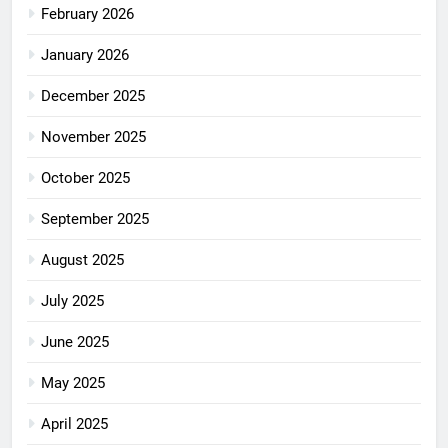
February 2026
January 2026
December 2025
November 2025
October 2025
September 2025
August 2025
July 2025
June 2025
May 2025
April 2025