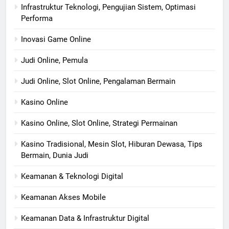
Infrastruktur Teknologi, Pengujian Sistem, Optimasi
Performa
Inovasi Game Online
Judi Online, Pemula
Judi Online, Slot Online, Pengalaman Bermain
Kasino Online
Kasino Online, Slot Online, Strategi Permainan
Kasino Tradisional, Mesin Slot, Hiburan Dewasa, Tips
Bermain, Dunia Judi
Keamanan & Teknologi Digital
Keamanan Akses Mobile
Keamanan Data & Infrastruktur Digital