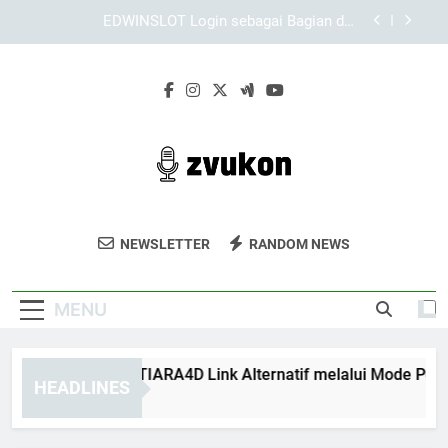
Skip
Solusi Login Edwinslot Bermasalah di Perangkat
to
Mobile dengan Langkah Praktis
content
Lebah4D Login dan Cara Memastikan Akses
Tetap Lancar di Berbagai Perangkat
Cara Mengakses TIARA4D Link Alternatif melalui
Mode Penyamaran
EDWINSLOT Login sebagai Bagian dari
Pengalaman Digital yang Terstruktur
Solusi Login Edwinslot Bermasalah di Perangkat
Mobile dengan Langkah Praktis
Zvukon
Dapatkan Solusi Audio Berkualitas Dari
Lebah4D Login dan Cara Memastikan Akses
NEWSLETTER
RANDOM NEWS
Tetap Lancar di Berbagai Perangkat
Zvukon. Produk Profesional Untuk
Kebutuhan Suara Terbaik Anda.
MENU
ra Mengakses TIARA4D Link Alternatif melalui Mode Penyam
HEADLINES
Weeks Ago