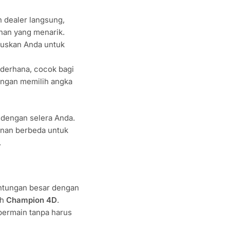
 dealer langsung,
ihan yang menarik.
ruskan Anda untuk
derhana, cocok bagi
ngan memilih angka
 dengan selera Anda.
inan berbeda untuk
.
ntungan besar dengan
eh
Champion 4D
.
bermain tanpa harus