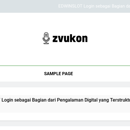
EDWINSLOT Login sebagai Bagian dar
Solusi Login Edwinslot Bermasalah di Pe
Lebah4D Login dan Cara Memastikan Akse
Cara Mengakses TIARA4D Link
kon
EDWINSLOT Login sebagai Bagian dar
olusi Audio Berkualitas Dari Zvukon. Produk Profesional Untu
Solusi Login Edwinslot Bermasalah di Pe
SAMPLE PAGE
Lebah4D Login dan Cara Memastikan Akse
i Bagian dari Pengalaman Digital yang Terstruktur
Sol
2 Mo