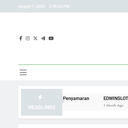
Skip
August 7, 2026
2:48:27 PM
to
content
Zvu
Dapatkan S
atif melalui Mode Penyamaran
EDWINSLOT Login sebaga
1 Month Ago
HEADLINES