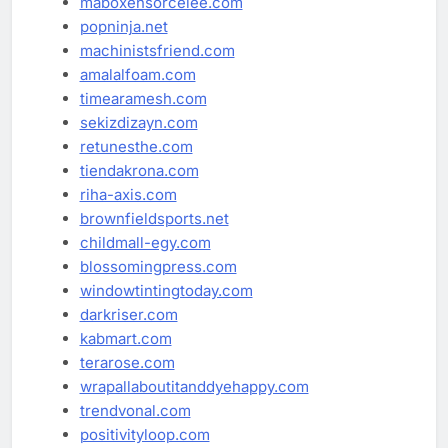
maboxensorcelee.com
popninja.net
machinistsfriend.com
amalalfoam.com
timearamesh.com
sekizdizayn.com
retunesthe.com
tiendakrona.com
riha-axis.com
brownfieldsports.net
childmall-egy.com
blossomingpress.com
windowtintingtoday.com
darkriser.com
kabmart.com
terarose.com
wrapallaboutitanddyehappy.com
trendvonal.com
positivityloop.com