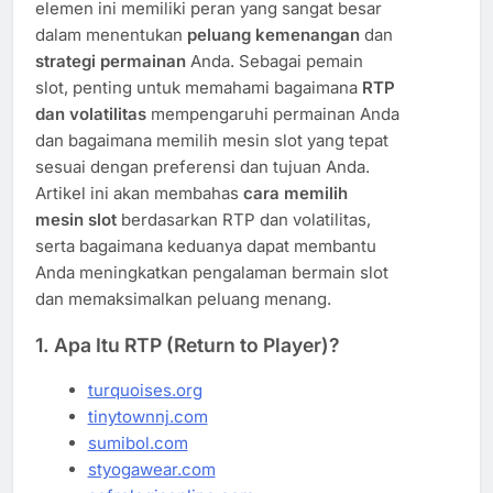
elemen ini memiliki peran yang sangat besar
dalam menentukan
peluang kemenangan
dan
strategi permainan
Anda. Sebagai pemain
slot, penting untuk memahami bagaimana
RTP
dan volatilitas
mempengaruhi permainan Anda
dan bagaimana memilih mesin slot yang tepat
sesuai dengan preferensi dan tujuan Anda.
Artikel ini akan membahas
cara memilih
mesin slot
berdasarkan RTP dan volatilitas,
serta bagaimana keduanya dapat membantu
Anda meningkatkan pengalaman bermain slot
dan memaksimalkan peluang menang.
1.
Apa Itu RTP (Return to Player)?
turquoises.org
tinytownnj.com
sumibol.com
styogawear.com