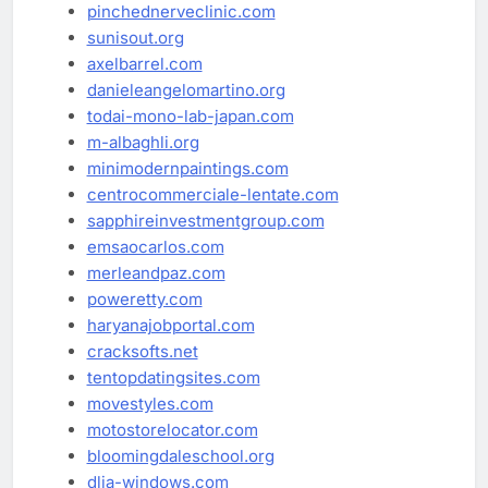
pinchednerveclinic.com
sunisout.org
axelbarrel.com
danieleangelomartino.org
todai-mono-lab-japan.com
m-albaghli.org
minimodernpaintings.com
centrocommerciale-lentate.com
sapphireinvestmentgroup.com
emsaocarlos.com
merleandpaz.com
poweretty.com
haryanajobportal.com
cracksofts.net
tentopdatingsites.com
movestyles.com
motostorelocator.com
bloomingdaleschool.org
dlja-windows.com