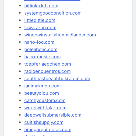
bitlink-defi.com
systemgoodcondition.com
littledittle.com
tawara-an.com
windowinstallationmidlandtx.com
nano-loo.com
poleaholic.com
baco-music.com
toepferlaedchen.com
radioencuentros.com
southeastbeautifulkratom.com
janimakinen.com
beautyclou.com
catchycustom.com
worldwithfalak.com
deepwellsubmersible.com
cultishsupply.com
omegarquitectas.com