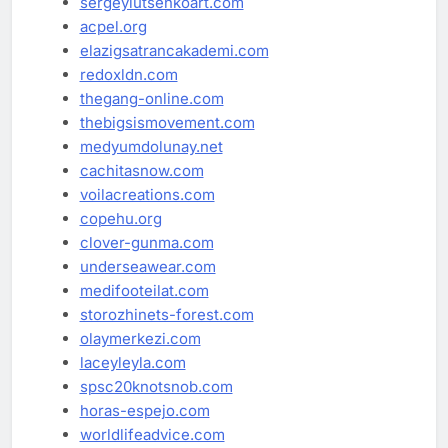
sergeylutsenkoart.com
acpel.org
elazigsatrancakademi.com
redoxldn.com
thegang-online.com
thebigsismovement.com
medyumdolunay.net
cachitasnow.com
voilacreations.com
copehu.org
clover-gunma.com
underseawear.com
medifooteilat.com
storozhinets-forest.com
olaymerkezi.com
laceyleyla.com
spsc20knotsnob.com
horas-espejo.com
worldlifeadvice.com