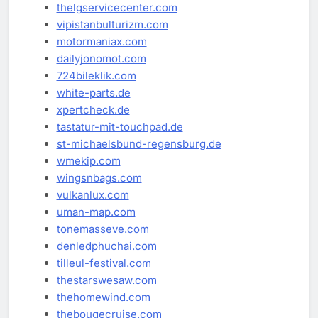
thelgservicecenter.com
vipistanbulturizm.com
motormaniax.com
dailyjonomot.com
724bileklik.com
white-parts.de
xpertcheck.de
tastatur-mit-touchpad.de
st-michaelsbund-regensburg.de
wmekip.com
wingsnbags.com
vulkanlux.com
uman-map.com
tonemasseve.com
denledphuchai.com
tilleul-festival.com
thestarswesaw.com
thehomewind.com
thebougecruise.com