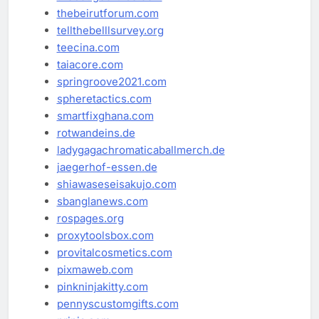
thebeirutforum.com
tellthebelllsurvey.org
teecina.com
taiacore.com
springroove2021.com
spheretactics.com
smartfixghana.com
rotwandeins.de
ladygagachromaticaballmerch.de
jaegerhof-essen.de
shiawaseseisakujo.com
sbanglanews.com
rospages.org
proxytoolsbox.com
provitalcosmetics.com
pixmaweb.com
pinkninjakitty.com
pennyscustomgifts.com