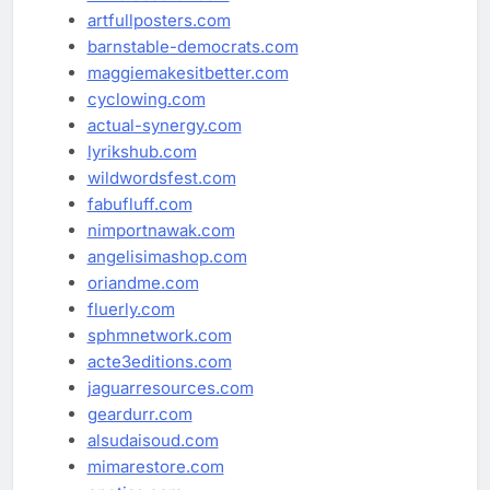
artfullposters.com
barnstable-democrats.com
maggiemakesitbetter.com
cyclowing.com
actual-synergy.com
lyrikshub.com
wildwordsfest.com
fabufluff.com
nimportnawak.com
angelisimashop.com
oriandme.com
fluerly.com
sphmnetwork.com
acte3editions.com
jaguarresources.com
geardurr.com
alsudaisoud.com
mimarestore.com