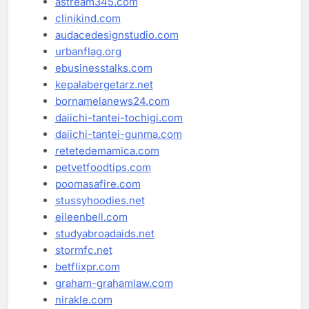
astream345.com
clinikind.com
audacedesignstudio.com
urbanflag.org
ebusinesstalks.com
kepalabergetarz.net
bornamelanews24.com
daiichi-tantei-tochigi.com
daiichi-tantei-gunma.com
retetedemamica.com
petvetfoodtips.com
poomasafire.com
stussyhoodies.net
eileenbell.com
studyabroadaids.net
stormfc.net
betflixpr.com
graham-grahamlaw.com
nirakle.com