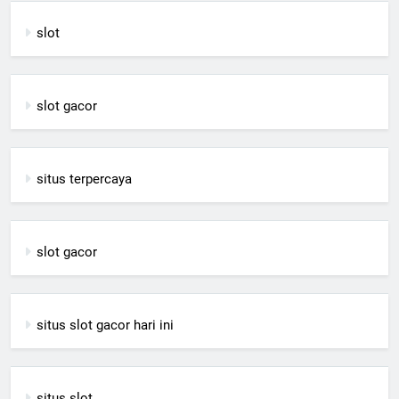
slot
slot gacor
situs terpercaya
slot gacor
situs slot gacor hari ini
situs slot