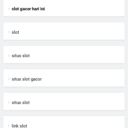
slot gacor hari ini
slot
situs slot
situs slot gacor
situs slot
link slot