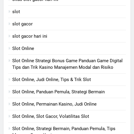
slot
slot gacor
slot gacor hari ini
Slot Online
Slot Online Strategi Bonus Game Panduan Game Digital
Tips dan Trik Kasino Manajemen Modal dan Risiko
Slot Online, Judi Online, Tips & Trik Slot
Slot Online, Panduan Pemula, Strategi Bermain
Slot Online, Permainan Kasino, Judi Online
Slot Online, Slot Gacor, Volatilitas Slot
Slot Online, Strategi Bermain, Panduan Pemula, Tips