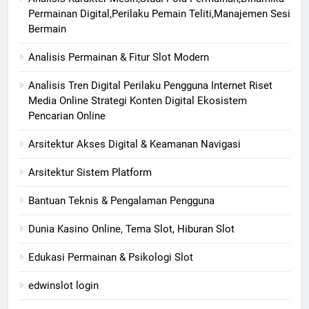
Permainan Digital,Perilaku Pemain Teliti,Manajemen Sesi
Bermain
Analisis Permainan & Fitur Slot Modern
Analisis Tren Digital Perilaku Pengguna Internet Riset
Media Online Strategi Konten Digital Ekosistem
Pencarian Online
Arsitektur Akses Digital & Keamanan Navigasi
Arsitektur Sistem Platform
Bantuan Teknis & Pengalaman Pengguna
Dunia Kasino Online, Tema Slot, Hiburan Slot
Edukasi Permainan & Psikologi Slot
edwinslot login