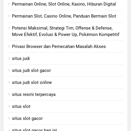
Permainan Online, Slot Online, Kasino, Hiburan Digital
Permainan Slot, Casino Online, Panduan Bermain Slot
Potensi Maksimal, Strategi Tim, Offense & Defense,
Move Efektif, Evolusi & Power Up, Pokémon Kompetitif
Privasi Browser dan Pemecahan Masalah Akses
situs judi
situs judi slot gacor
situs judi slot online
situs resmi terpercaya
situs slot
situs slot gacor
situs slot gacor hari ini