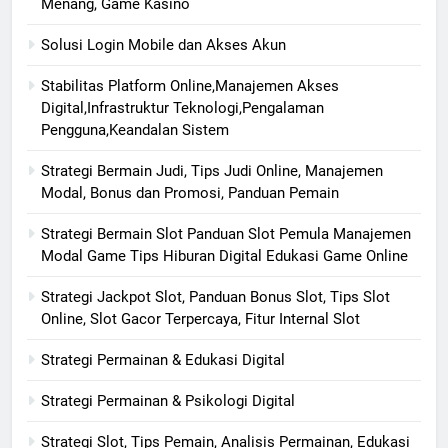
Menang, Game Kasino
Solusi Login Mobile dan Akses Akun
Stabilitas Platform Online,Manajemen Akses
Digital,Infrastruktur Teknologi,Pengalaman
Pengguna,Keandalan Sistem
Strategi Bermain Judi, Tips Judi Online, Manajemen
Modal, Bonus dan Promosi, Panduan Pemain
Strategi Bermain Slot Panduan Slot Pemula Manajemen
Modal Game Tips Hiburan Digital Edukasi Game Online
Strategi Jackpot Slot, Panduan Bonus Slot, Tips Slot
Online, Slot Gacor Terpercaya, Fitur Internal Slot
Strategi Permainan & Edukasi Digital
Strategi Permainan & Psikologi Digital
Strategi Slot, Tips Pemain, Analisis Permainan, Edukasi