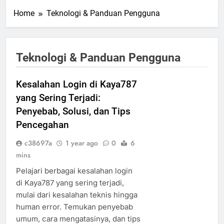
Home
Teknologi & Panduan Pengguna
Teknologi & Panduan Pengguna
Kesalahan Login di Kaya787
yang Sering Terjadi:
Penyebab, Solusi, dan Tips
Pencegahan
c38697a
1 year ago
0
6
mins
Pelajari berbagai kesalahan login
di Kaya787 yang sering terjadi,
mulai dari kesalahan teknis hingga
human error. Temukan penyebab
umum, cara mengatasinya, dan tips