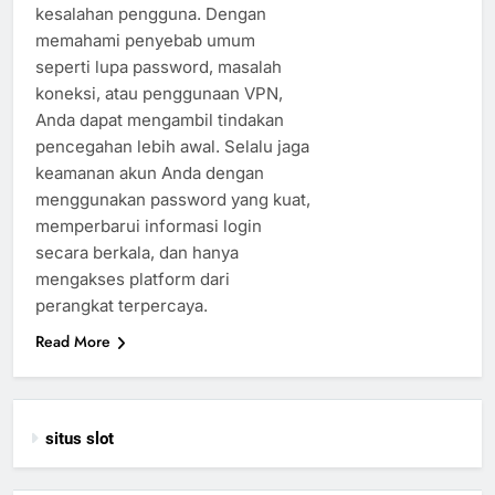
kesalahan pengguna. Dengan
memahami penyebab umum
seperti lupa password, masalah
koneksi, atau penggunaan VPN,
Anda dapat mengambil tindakan
pencegahan lebih awal. Selalu jaga
keamanan akun Anda dengan
menggunakan password yang kuat,
memperbarui informasi login
secara berkala, dan hanya
mengakses platform dari
perangkat terpercaya.
Read More
situs slot