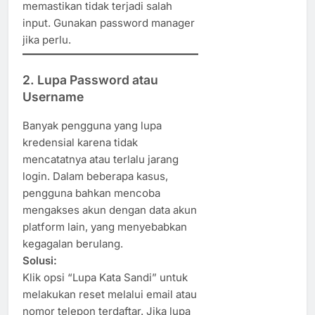
memastikan tidak terjadi salah
input. Gunakan password manager
jika perlu.
2.
Lupa Password atau
Username
Banyak pengguna yang lupa
kredensial karena tidak
mencatatnya atau terlalu jarang
login. Dalam beberapa kasus,
pengguna bahkan mencoba
mengakses akun dengan data akun
platform lain, yang menyebabkan
kegagalan berulang.
Solusi:
Klik opsi “Lupa Kata Sandi” untuk
melakukan reset melalui email atau
nomor telepon terdaftar. Jika lupa