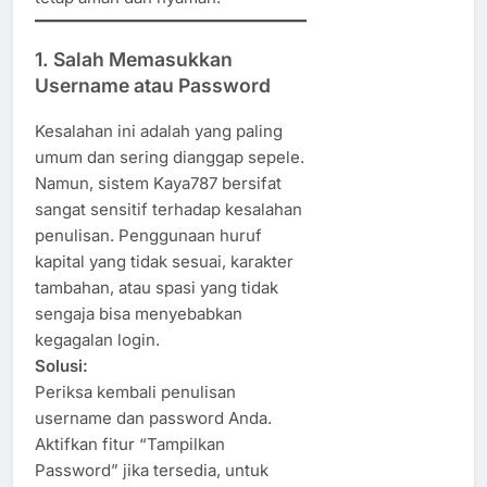
1.
Salah Memasukkan
Username atau Password
Kesalahan ini adalah yang paling
umum dan sering dianggap sepele.
Namun, sistem Kaya787 bersifat
sangat sensitif terhadap kesalahan
penulisan. Penggunaan huruf
kapital yang tidak sesuai, karakter
tambahan, atau spasi yang tidak
sengaja bisa menyebabkan
kegagalan login.
Solusi:
Periksa kembali penulisan
username dan password Anda.
Aktifkan fitur “Tampilkan
Password” jika tersedia, untuk