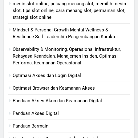
mesin slot online, peluang menang slot, memilih mesin
slot, tips slot online, cara menang slot, permainan slot,
strategi slot online
Mindset & Personal Growth Mental Wellness &
Resilience Self-Leadership Pengembangan Karakter
Observability & Monitoring, Operasional Infrastruktur,
Rekayasa Keandalan, Manajemen Insiden, Optimasi
Performa, Keamanan Operasional
Optimasi Akses dan Login Digital
Optimasi Browser dan Keamanan Akses
Panduan Akses Akun dan Keamanan Digital
Panduan Akses Digital
Panduan Bermain