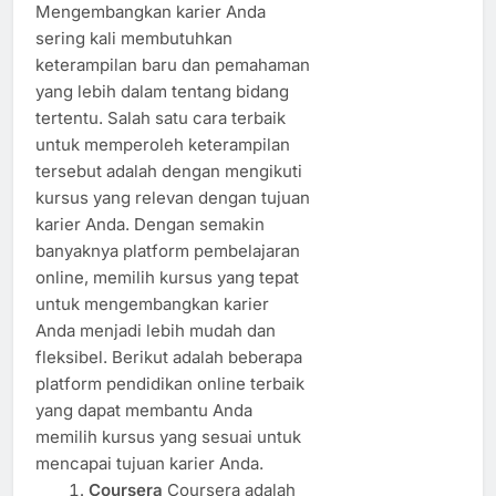
Mengembangkan karier Anda
sering kali membutuhkan
keterampilan baru dan pemahaman
yang lebih dalam tentang bidang
tertentu. Salah satu cara terbaik
untuk memperoleh keterampilan
tersebut adalah dengan mengikuti
kursus yang relevan dengan tujuan
karier Anda. Dengan semakin
banyaknya platform pembelajaran
online, memilih kursus yang tepat
untuk mengembangkan karier
Anda menjadi lebih mudah dan
fleksibel. Berikut adalah beberapa
platform pendidikan online terbaik
yang dapat membantu Anda
memilih kursus yang sesuai untuk
mencapai tujuan karier Anda.
Coursera
Coursera adalah