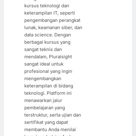
kursus teknologi dan
keterampilan IT, seperti
pengembangan perangkat
lunak, keamanan siber, dan
data science. Dengan
berbagai kursus yang
sangat teknis dan
mendalam, Pluralsight
sangat ideal untuk
profesional yang ingin
mengembangkan
keterampilan di bidang
teknologi. Platform ini
menawarkan jalur
pembelajaran yang
terstruktur, serta ujian dan
sertifikat yang dapat
membantu Anda menilai