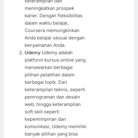
keterampilan dan
meningkatkan prospek
karier. Dengan fleksibilitas
dalam waktu belajar,
Coursera memungkinkan
Anda belajar sesuai dengan
kenyamanan Anda.
Udemy
Udemy adalah
platform kursus online yang
menawarkan berbagai
pilihan pelatihan dalam
berbagai topik. Dari
keterampilan teknis, seperti
pemrograman dan desain
web, hingga keterampilan
soft skill seperti
kepemimpinan dan
komunikasi, Udemy memiliki
banyak pilihan yang bisa