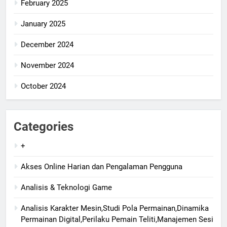
February 2025
January 2025
December 2024
November 2024
October 2024
Categories
+
Akses Online Harian dan Pengalaman Pengguna
Analisis & Teknologi Game
Analisis Karakter Mesin,Studi Pola Permainan,Dinamika
Permainan Digital,Perilaku Pemain Teliti,Manajemen Sesi