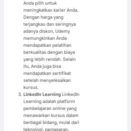
Anda pilih untuk
meningkatkan karier Anda.
Dengan harga yang
terjangkau dan seringnya
adanya diskon, Udemy
memungkinkan Anda
mendapatkan pelatihan
berkualitas dengan biaya
yang lebih rendah. Selain
itu, Anda juga bisa
mendapatkan sertifikat
setelah menyelesaikan
kursus.
LinkedIn Learning
LinkedIn
Learning adalah platform
pembelajaran online yang
menawarkan kursus dalam
berbagai bidang, mulai dari
teknologi, pemasaran,