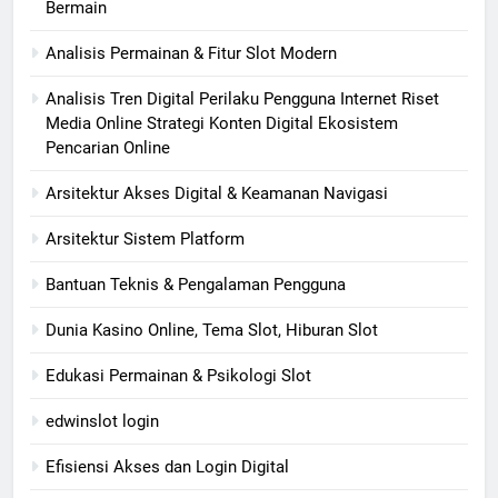
Bermain
Analisis Permainan & Fitur Slot Modern
Analisis Tren Digital Perilaku Pengguna Internet Riset
Media Online Strategi Konten Digital Ekosistem
Pencarian Online
Arsitektur Akses Digital & Keamanan Navigasi
Arsitektur Sistem Platform
Bantuan Teknis & Pengalaman Pengguna
Dunia Kasino Online, Tema Slot, Hiburan Slot
Edukasi Permainan & Psikologi Slot
edwinslot login
Efisiensi Akses dan Login Digital