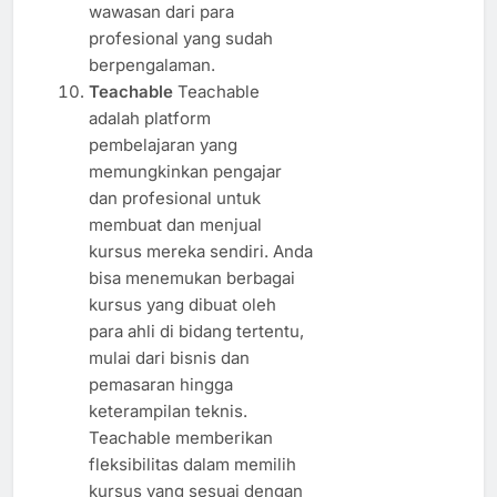
wawasan dari para
profesional yang sudah
berpengalaman.
Teachable
Teachable
adalah platform
pembelajaran yang
memungkinkan pengajar
dan profesional untuk
membuat dan menjual
kursus mereka sendiri. Anda
bisa menemukan berbagai
kursus yang dibuat oleh
para ahli di bidang tertentu,
mulai dari bisnis dan
pemasaran hingga
keterampilan teknis.
Teachable memberikan
fleksibilitas dalam memilih
kursus yang sesuai dengan