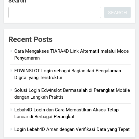
Search
SEARCH
Recent Posts
Cara Mengakses TIARA4D Link Alternatif melalui Mode
Penyamaran
EDWINSLOT Login sebagai Bagian dari Pengalaman
Digital yang Terstruktur
Solusi Login Edwinslot Bermasalah di Perangkat Mobile
dengan Langkah Praktis
Lebah4D Login dan Cara Memastikan Akses Tetap
Lancar di Berbagai Perangkat
Login Lebah4D Aman dengan Verifikasi Data yang Tepat