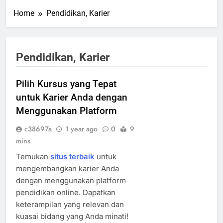
Home
Pendidikan, Karier
Pendidikan, Karier
Pilih Kursus yang Tepat
untuk Karier Anda dengan
Menggunakan Platform
c38697a
1 year ago
0
9
mins
Temukan
situs terbaik
untuk
mengembangkan karier Anda
dengan menggunakan platform
pendidikan online. Dapatkan
keterampilan yang relevan dan
kuasai bidang yang Anda minati!