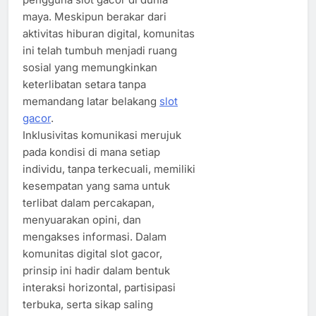
maya. Meskipun berakar dari
aktivitas hiburan digital, komunitas
ini telah tumbuh menjadi ruang
sosial yang memungkinkan
keterlibatan setara tanpa
memandang latar belakang
slot
gacor
.
Inklusivitas komunikasi merujuk
pada kondisi di mana setiap
individu, tanpa terkecuali, memiliki
kesempatan yang sama untuk
terlibat dalam percakapan,
menyuarakan opini, dan
mengakses informasi. Dalam
komunitas digital slot gacor,
prinsip ini hadir dalam bentuk
interaksi horizontal, partisipasi
terbuka, serta sikap saling