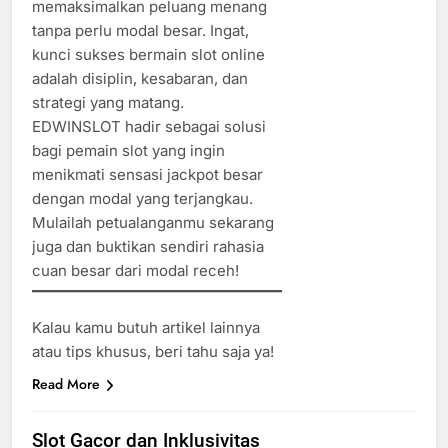
memaksimalkan peluang menang
tanpa perlu modal besar. Ingat,
kunci sukses bermain slot online
adalah disiplin, kesabaran, dan
strategi yang matang.
EDWINSLOT hadir sebagai solusi
bagi pemain slot yang ingin
menikmati sensasi jackpot besar
dengan modal yang terjangkau.
Mulailah petualanganmu sekarang
juga dan buktikan sendiri rahasia
cuan besar dari modal receh!
Kalau kamu butuh artikel lainnya
atau tips khusus, beri tahu saja ya!
Read More
Slot Gacor dan Inklusivitas