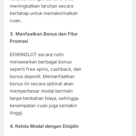
meningkatkan taruhan secara
bertahap untuk memaksimalkan
cuan.
3. Manfaatkan Bonus dan Fitur
Promosi
EDWINSLOT secara rutin
menawarkan berbagai bonus
seperti free spins, cashback, dan
bonus deposit. Memanfaatkan
bonus ini secara optimal akan
memperbesar modal bermain
tanpa tambahan biaya, sehingga
kesempatan cuan juga semakin
tinggi.
4. Kelola Modal dengan Disiplin