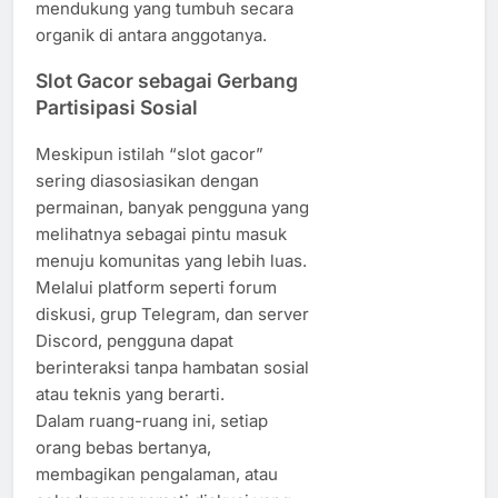
mendukung yang tumbuh secara
organik di antara anggotanya.
Slot Gacor sebagai Gerbang
Partisipasi Sosial
Meskipun istilah “slot gacor”
sering diasosiasikan dengan
permainan, banyak pengguna yang
melihatnya sebagai pintu masuk
menuju komunitas yang lebih luas.
Melalui platform seperti forum
diskusi, grup Telegram, dan server
Discord, pengguna dapat
berinteraksi tanpa hambatan sosial
atau teknis yang berarti.
Dalam ruang-ruang ini, setiap
orang bebas bertanya,
membagikan pengalaman, atau