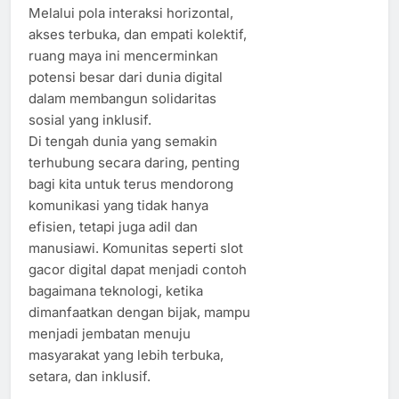
Melalui pola interaksi horizontal,
akses terbuka, dan empati kolektif,
ruang maya ini mencerminkan
potensi besar dari dunia digital
dalam membangun solidaritas
sosial yang inklusif.
Di tengah dunia yang semakin
terhubung secara daring, penting
bagi kita untuk terus mendorong
komunikasi yang tidak hanya
efisien, tetapi juga adil dan
manusiawi. Komunitas seperti slot
gacor digital dapat menjadi contoh
bagaimana teknologi, ketika
dimanfaatkan dengan bijak, mampu
menjadi jembatan menuju
masyarakat yang lebih terbuka,
setara, dan inklusif.