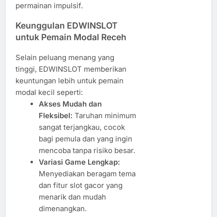
permainan impulsif.
Keunggulan EDWINSLOT
untuk Pemain Modal Receh
Selain peluang menang yang
tinggi, EDWINSLOT memberikan
keuntungan lebih untuk pemain
modal kecil seperti:
Akses Mudah dan
Fleksibel:
Taruhan minimum
sangat terjangkau, cocok
bagi pemula dan yang ingin
mencoba tanpa risiko besar.
Variasi Game Lengkap:
Menyediakan beragam tema
dan fitur slot gacor yang
menarik dan mudah
dimenangkan.