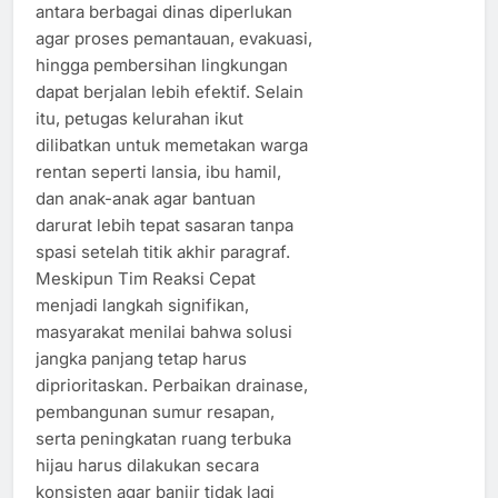
antara berbagai dinas diperlukan
agar proses pemantauan, evakuasi,
hingga pembersihan lingkungan
dapat berjalan lebih efektif. Selain
itu, petugas kelurahan ikut
dilibatkan untuk memetakan warga
rentan seperti lansia, ibu hamil,
dan anak-anak agar bantuan
darurat lebih tepat sasaran tanpa
spasi setelah titik akhir paragraf.
Meskipun Tim Reaksi Cepat
menjadi langkah signifikan,
masyarakat menilai bahwa solusi
jangka panjang tetap harus
diprioritaskan. Perbaikan drainase,
pembangunan sumur resapan,
serta peningkatan ruang terbuka
hijau harus dilakukan secara
konsisten agar banjir tidak lagi