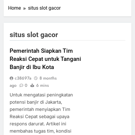
Home
situs slot gacor
situs slot gacor
Pemerintah Siapkan Tim
Reaksi Cepat untuk Tangani
Banjir di Ibu Kota
c38697a
8 months
ago
0
6 mins
Untuk mengatasi peningkatan
potensi banjir di Jakarta,
pemerintah menyiapkan Tim
Reaksi Cepat sebagai upaya
respons darurat. Artikel ini
membahas tugas tim, kondisi