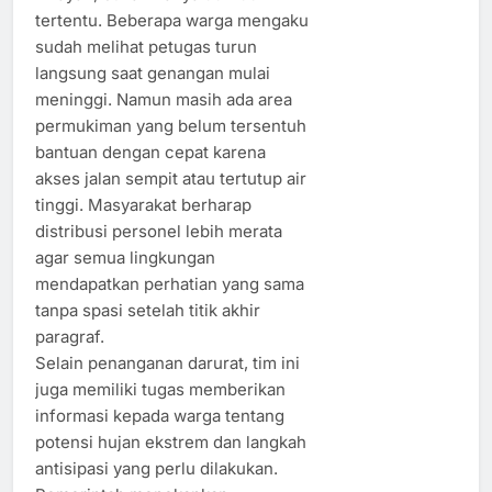
tertentu. Beberapa warga mengaku
sudah melihat petugas turun
langsung saat genangan mulai
meninggi. Namun masih ada area
permukiman yang belum tersentuh
bantuan dengan cepat karena
akses jalan sempit atau tertutup air
tinggi. Masyarakat berharap
distribusi personel lebih merata
agar semua lingkungan
mendapatkan perhatian yang sama
tanpa spasi setelah titik akhir
paragraf.
Selain penanganan darurat, tim ini
juga memiliki tugas memberikan
informasi kepada warga tentang
potensi hujan ekstrem dan langkah
antisipasi yang perlu dilakukan.