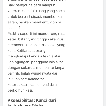
Baik pengguna baru maupun
veteran memiliki ruang yang sama
untuk berpartisipasi, memberikan
saran, bahkan membentuk opini
kolektif.
Praktik seperti ini mendorong rasa
keterlibatan yang tinggi sekaligus
membentuk solidaritas sosial yang
kuat. Ketika seseorang
menghadapi kendala teknis atau
kebingungan, pengguna lain akan
dengan sukarela membantu tanpa
pamrih. Inilah wujud nyata dari
inklusivitas: kolaborasi,
keterbukaan, dan empati dalam
berkomunikasi.
Aksesibilitas: Kunci dari
Inklusivitas Digital