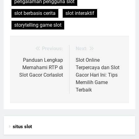
pengalaman pengguna slot
slot berbasis cerita
slot interaktif
storytelling game slot
Previous:
Next:
Post
navigation
Panduan Lengkap
Slot Online
Memahami RTP di
Terpercaya dan Slot
Slot Gacor Corlaslot
Gacor Hari Ini: Tips
Memilih Game
Terbaik
situs slot