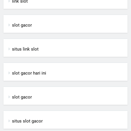
link slot
slot gacor
situs link slot
slot gacor hari ini
slot gacor
situs slot gacor