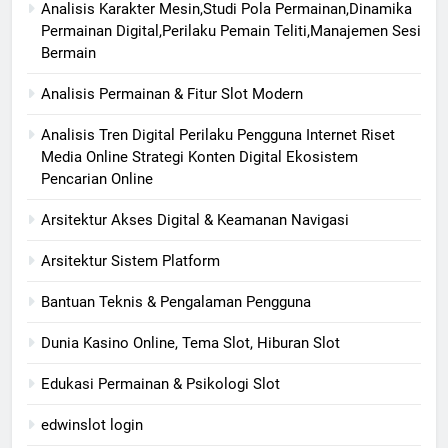
Analisis Karakter Mesin,Studi Pola Permainan,Dinamika
Permainan Digital,Perilaku Pemain Teliti,Manajemen Sesi
Bermain
Analisis Permainan & Fitur Slot Modern
Analisis Tren Digital Perilaku Pengguna Internet Riset
Media Online Strategi Konten Digital Ekosistem
Pencarian Online
Arsitektur Akses Digital & Keamanan Navigasi
Arsitektur Sistem Platform
Bantuan Teknis & Pengalaman Pengguna
Dunia Kasino Online, Tema Slot, Hiburan Slot
Edukasi Permainan & Psikologi Slot
edwinslot login