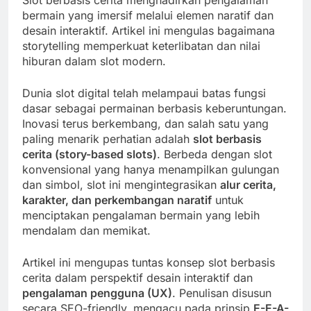
Slot berbasis cerita menghadirkan pengalaman
bermain yang imersif melalui elemen naratif dan
desain interaktif. Artikel ini mengulas bagaimana
storytelling memperkuat keterlibatan dan nilai
hiburan dalam slot modern.
Dunia slot digital telah melampaui batas fungsi
dasar sebagai permainan berbasis keberuntungan.
Inovasi terus berkembang, dan salah satu yang
paling menarik perhatian adalah
slot berbasis
cerita (story-based slots)
. Berbeda dengan slot
konvensional yang hanya menampilkan gulungan
dan simbol, slot ini mengintegrasikan
alur cerita,
karakter, dan perkembangan naratif
untuk
menciptakan pengalaman bermain yang lebih
mendalam dan memikat.
Artikel ini mengupas tuntas konsep slot berbasis
cerita dalam perspektif desain interaktif dan
pengalaman pengguna (UX)
. Penulisan disusun
secara SEO-friendly, mengacu pada prinsip
E-E-A-