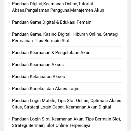
Panduan Digital,Keamanan Online,Tutorial
Akses,Pengalaman Pengguna,Manajemen Akun
Panduan Game Digital & Edukasi Pemain
Panduan Game, Kasino Digital, Hiburan Online, Strategi
Permainan, Tips Bermain Slot
Panduan Keamanan & Pengelolaan Akun
Panduan Keamanan Akses
Panduan Kelancaran Akses
Panduan Koneksi dan Akses Login
Panduan Login Mobile, Tips Slot Online, Optimasi Akses
Situs, Strategi Login Cepat, Keamanan Akun Digital
Panduan Login Slot, Keamanan Akun, Tips Bermain Slot,
Strategi Bermain, Slot Online Terpercaya