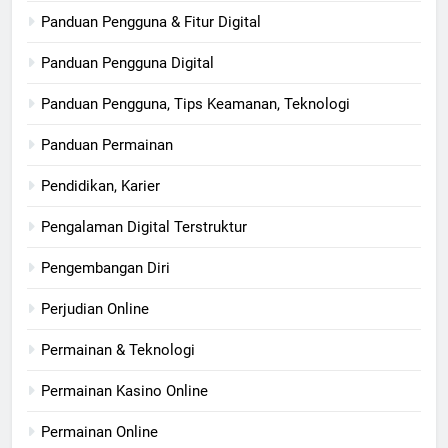
Panduan Pengguna & Fitur Digital
Panduan Pengguna Digital
Panduan Pengguna, Tips Keamanan, Teknologi
Panduan Permainan
Pendidikan, Karier
Pengalaman Digital Terstruktur
Pengembangan Diri
Perjudian Online
Permainan & Teknologi
Permainan Kasino Online
Permainan Online