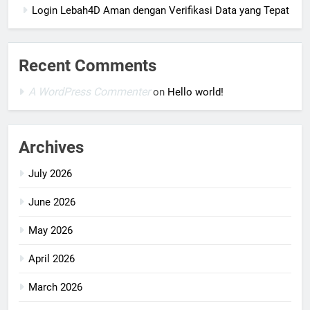
Login Lebah4D Aman dengan Verifikasi Data yang Tepat
Recent Comments
A WordPress Commenter
on
Hello world!
Archives
July 2026
June 2026
May 2026
April 2026
March 2026