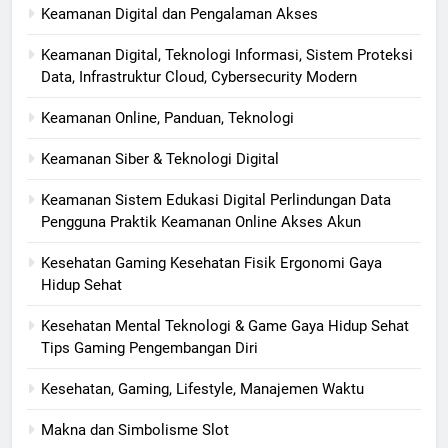
Keamanan Digital dan Pengalaman Akses
Keamanan Digital, Teknologi Informasi, Sistem Proteksi
Data, Infrastruktur Cloud, Cybersecurity Modern
Keamanan Online, Panduan, Teknologi
Keamanan Siber & Teknologi Digital
Keamanan Sistem Edukasi Digital Perlindungan Data
Pengguna Praktik Keamanan Online Akses Akun
Kesehatan Gaming Kesehatan Fisik Ergonomi Gaya
Hidup Sehat
Kesehatan Mental Teknologi & Game Gaya Hidup Sehat
Tips Gaming Pengembangan Diri
Kesehatan, Gaming, Lifestyle, Manajemen Waktu
Makna dan Simbolisme Slot