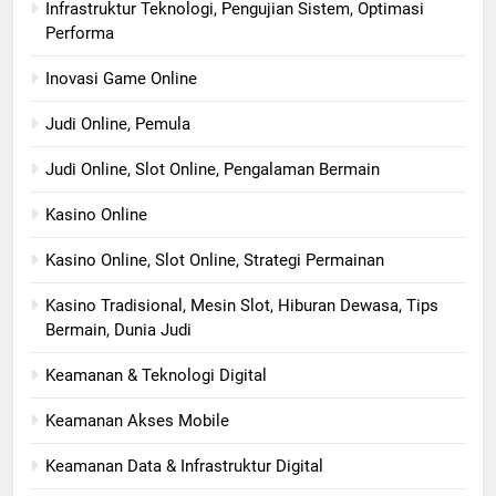
Infrastruktur Teknologi, Pengujian Sistem, Optimasi
Performa
Inovasi Game Online
Judi Online, Pemula
Judi Online, Slot Online, Pengalaman Bermain
Kasino Online
Kasino Online, Slot Online, Strategi Permainan
Kasino Tradisional, Mesin Slot, Hiburan Dewasa, Tips
Bermain, Dunia Judi
Keamanan & Teknologi Digital
Keamanan Akses Mobile
Keamanan Data & Infrastruktur Digital