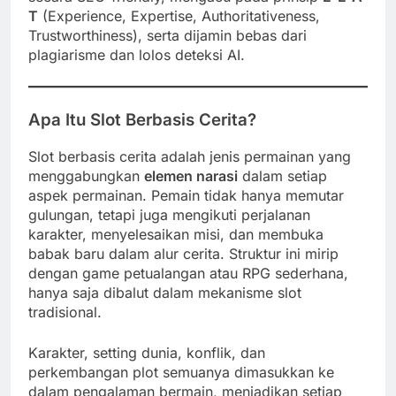
T
(Experience, Expertise, Authoritativeness,
Trustworthiness), serta dijamin bebas dari
plagiarisme dan lolos deteksi AI.
Apa Itu Slot Berbasis Cerita?
Slot berbasis cerita adalah jenis permainan yang
menggabungkan
elemen narasi
dalam setiap
aspek permainan. Pemain tidak hanya memutar
gulungan, tetapi juga mengikuti perjalanan
karakter, menyelesaikan misi, dan membuka
babak baru dalam alur cerita. Struktur ini mirip
dengan game petualangan atau RPG sederhana,
hanya saja dibalut dalam mekanisme slot
tradisional.
Karakter, setting dunia, konflik, dan
perkembangan plot semuanya dimasukkan ke
dalam pengalaman bermain, menjadikan setiap