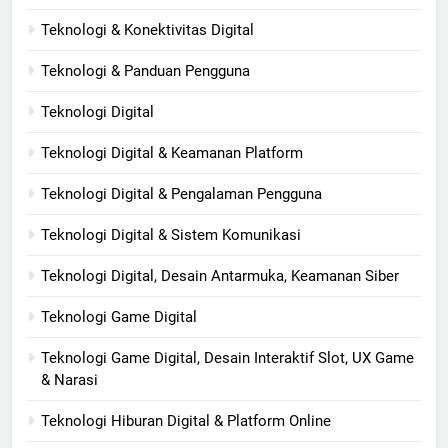
Teknologi & Konektivitas Digital
Teknologi & Panduan Pengguna
Teknologi Digital
Teknologi Digital & Keamanan Platform
Teknologi Digital & Pengalaman Pengguna
Teknologi Digital & Sistem Komunikasi
Teknologi Digital, Desain Antarmuka, Keamanan Siber
Teknologi Game Digital
Teknologi Game Digital, Desain Interaktif Slot, UX Game
& Narasi
Teknologi Hiburan Digital & Platform Online