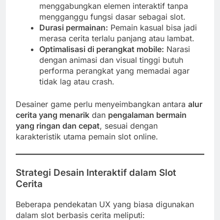
menggabungkan elemen interaktif tanpa
mengganggu fungsi dasar sebagai slot.
Durasi permainan:
Pemain kasual bisa jadi
merasa cerita terlalu panjang atau lambat.
Optimalisasi di perangkat mobile:
Narasi
dengan animasi dan visual tinggi butuh
performa perangkat yang memadai agar
tidak lag atau crash.
Desainer game perlu menyeimbangkan antara
alur
cerita yang menarik
dan
pengalaman bermain
yang ringan dan cepat
, sesuai dengan
karakteristik utama pemain slot online.
Strategi Desain Interaktif dalam Slot
Cerita
Beberapa pendekatan UX yang biasa digunakan
dalam slot berbasis cerita meliputi: