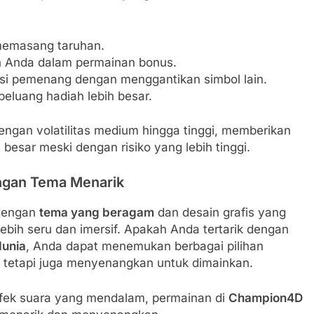
memasang taruhan.
 Anda dalam permainan bonus.
i pemenang dengan menggantikan simbol lain.
eluang hadiah lebih besar.
ot dengan volatilitas medium hingga tinggi, memberikan
sar meski dengan risiko yang lebih tinggi.
ngan Tema Menarik
dengan
tema yang beragam
dan desain grafis yang
ih seru dan imersif. Apakah Anda tertarik dengan
dunia
, Anda dapat menemukan berbagai pilihan
tetapi juga menyenangkan untuk dimainkan.
 efek suara yang mendalam, permainan di
Champion4D