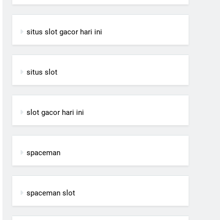
situs slot gacor hari ini
situs slot
slot gacor hari ini
spaceman
spaceman slot