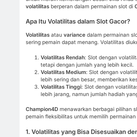
volatilitas
berperan dalam permainan slot di
Apa Itu Volatilitas dalam Slot Gacor?
Volatilitas
atau
variance
dalam permainan slo
sering pemain dapat menang. Volatilitas diuk
Volatilitas Rendah
: Slot dengan volati
tetapi dengan jumlah yang lebih kecil.
Volatilitas Medium
: Slot dengan volat
lebih sering dan besar, memberikan ke
Volatilitas Tinggi
: Slot dengan volatil
lebih jarang, namun jumlah hadiah yang
Champion4D
menawarkan berbagai pilihan sl
pemain fleksibilitas untuk memilih permaina
1.
Volatilitas yang Bisa Disesuaikan 