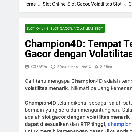
Home
Slot Online, Slot Gacor, Volatilitas Slot
C
SLOT ONLINE, SLOT GACOR, VOLATILITAS SLOT
Champion4D: Tempat Te
Gacor dengan Volatilita
0
C38697a
2 Years Ago
8 Mins
Cari tahu mengapa
Champion4D
adalah temp
volatilitas menarik
. Nikmati peluang kemenan
Champion4D
telah dikenal sebagai salah sa
bermain yang seru dan menguntungkan. Sal
adalah
slot gacor dengan volatilitas menarik
dapat disesuaikan
dan
RTP tinggi
,
champion
untuk meraih kemenangan besar. Jika Anda te