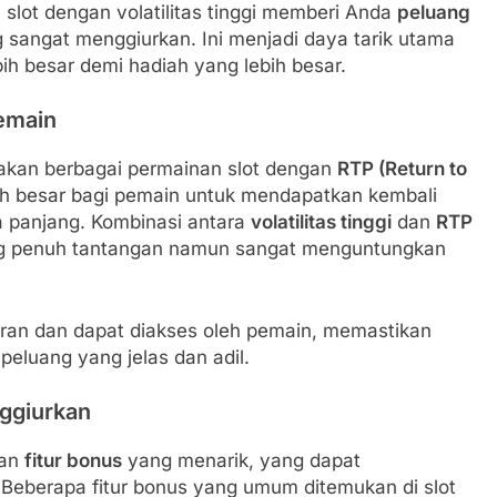
slot dengan volatilitas tinggi memberi Anda
peluang
 sangat menggiurkan. Ini menjadi daya tarik utama
ih besar demi hadiah yang lebih besar.
emain
kan berbagai permainan slot dengan
RTP (Return to
ih besar bagi pemain untuk mendapatkan kembali
a panjang. Kombinasi antara
volatilitas tinggi
dan
RTP
 penuh tantangan namun sangat menguntungkan
an dan dapat diakses oleh pemain, memastikan
eluang yang jelas dan adil.
ggiurkan
gan
fitur bonus
yang menarik, yang dapat
eberapa fitur bonus yang umum ditemukan di slot