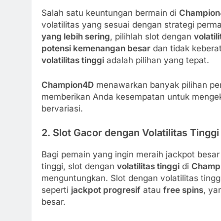
Salah satu keuntungan bermain di
Champion
volatilitas yang sesuai dengan strategi perm
yang lebih sering
, pilihlah slot dengan
volatil
potensi kemenangan besar
dan tidak keberat
volatilitas tinggi
adalah pilihan yang tepat.
Champion4D
menawarkan banyak pilihan p
memberikan Anda kesempatan untuk mengeksp
bervariasi.
2.
Slot Gacor dengan Volatilitas Ting
Bagi pemain yang ingin meraih jackpot besa
tinggi, slot dengan
volatilitas tinggi
di
Champ
menguntungkan. Slot dengan volatilitas tingg
seperti
jackpot progresif
atau
free spins
, ya
besar.