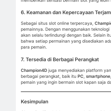
memberikan sensasi bermain slot yang lebi
6.
Keamanan dan Kepercayaan Terjam
Sebagai situs slot online terpercaya,
Champi
pemainnya. Dengan menggunakan teknologi 
akan selalu terlindungi dengan baik. Selain 
bahwa setiap permainan yang disediakan ada
para pemain.
7.
Tersedia di Berbagai Perangkat
Champion4D
juga menyediakan platform ya
berbagai perangkat, baik itu
PC
,
smartphone
pemain yang ingin bermain slot kapan saja d
Kesimpulan