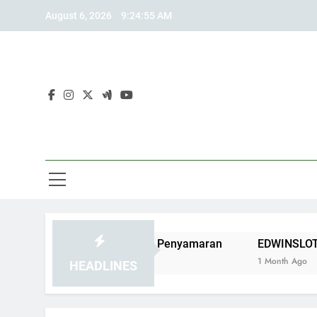
Skip
August 6, 2026
9:24:56 AM
to
content
Zvu
Dapatkan S
atif melalui Mode Penyamaran
EDWINSLOT Login sebaga
1 Month Ago
HEADLINES