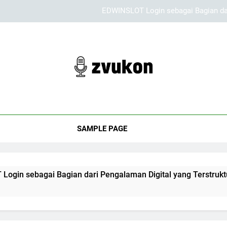
EDWINSLOT Login sebagai Bagian dar
Solusi Login Edwinslot Bermasalah di Pe
Lebah4D Login dan Cara Memastikan Akse
Cara Mengakses TIARA4D Link
kon
EDWINSLOT Login sebagai Bagian dar
olusi Audio Berkualitas Dari Zvukon. Produk Profesional Untu
Solusi Login Edwinslot Bermasalah di Pe
SAMPLE PAGE
Lebah4D Login dan Cara Memastikan Akse
i Bagian dari Pengalaman Digital yang Terstruktur
Sol
2 Mo