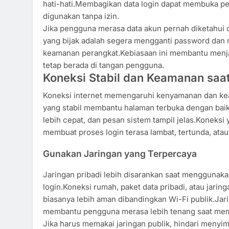
hati-hati.Membagikan data login dapat membuka p
digunakan tanpa izin.
Jika pengguna merasa data akun pernah diketahui o
yang bijak adalah segera mengganti password dan
keamanan perangkat.Kebiasaan ini membantu menja
tetap berada di tangan pengguna.
Koneksi Stabil dan Keamanan saat
Koneksi internet memengaruhi kenyamanan dan ke
yang stabil membantu halaman terbuka dengan bai
lebih cepat, dan pesan sistem tampil jelas.Koneksi
membuat proses login terasa lambat, tertunda, at
Gunakan Jaringan yang Terpercaya
Jaringan pribadi lebih disarankan saat menggunak
login.Koneksi rumah, paket data pribadi, atau jarin
biasanya lebih aman dibandingkan Wi-Fi publik.Jar
membantu pengguna merasa lebih tenang saat mem
Jika harus memakai jaringan publik, hindari menyim