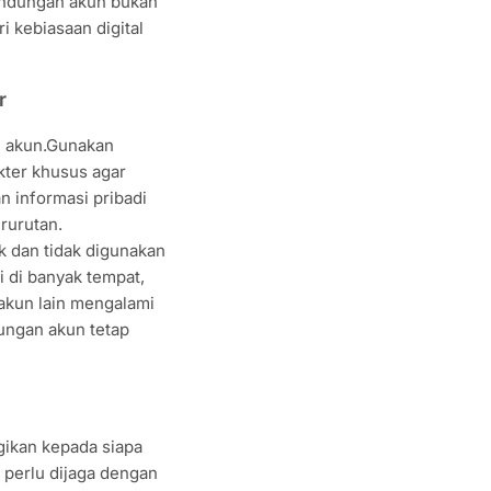
indungan akun bukan
i kebiasaan digital
r
n akun.Gunakan
akter khusus agar
 informasi pribadi
erurutan.
k dan tidak digunakan
i di banyak tempat,
 akun lain mengalami
ungan akun tetap
agikan kepada siapa
 perlu dijaga dengan