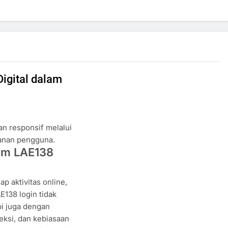
igital dalam
n responsif melalui
anan pengguna.
am LAE138
p aktivitas online,
138 login tidak
pi juga dengan
ksi, dan kebiasaan