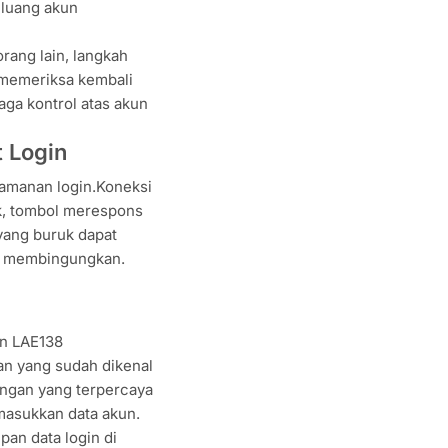
eluang akun
rang lain, langkah
 memeriksa kembali
ga kontrol atas akun
 Login
amanan login.Koneksi
k, tombol merespons
 yang buruk dapat
au membingungkan.
an LAE138
gan yang sudah dikenal
ingan yang terpercaya
asukkan data akun.
pan data login di