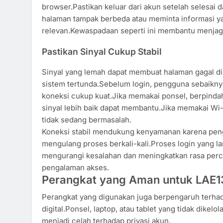
browser.Pastikan keluar dari akun setelah selesai d
halaman tampak berbeda atau meminta informasi ya
relevan.Kewaspadaan seperti ini membantu menjag
Pastikan Sinyal Cukup Stabil
Sinyal yang lemah dapat membuat halaman gagal d
sistem tertunda.Sebelum login, pengguna sebaikn
koneksi cukup kuat.Jika memakai ponsel, berpinda
sinyal lebih baik dapat membantu.Jika memakai Wi-F
tidak sedang bermasalah.
Koneksi stabil mendukung kenyamanan karena peng
mengulang proses berkali-kali.Proses login yang 
mengurangi kesalahan dan meningkatkan rasa perc
pengalaman akses.
Perangkat yang Aman untuk LAE1
Perangkat yang digunakan juga berpengaruh terh
digital.Ponsel, laptop, atau tablet yang tidak dikelo
menjadi celah terhadap privasi akun.