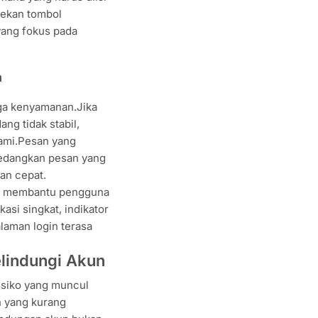
nekan tombol
yang fokus pada
a
ga kenyamanan.Jika
ng tidak stabil,
ami.Pesan yang
edangkan pesan yang
an cepat.
at membantu pengguna
kasi singkat, indikator
laman login terasa
lindungi Akun
isiko yang muncul
an yang kurang