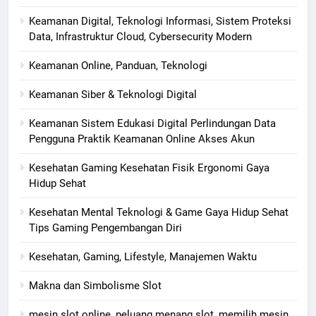
Keamanan Digital, Teknologi Informasi, Sistem Proteksi
Data, Infrastruktur Cloud, Cybersecurity Modern
Keamanan Online, Panduan, Teknologi
Keamanan Siber & Teknologi Digital
Keamanan Sistem Edukasi Digital Perlindungan Data
Pengguna Praktik Keamanan Online Akses Akun
Kesehatan Gaming Kesehatan Fisik Ergonomi Gaya
Hidup Sehat
Kesehatan Mental Teknologi & Game Gaya Hidup Sehat
Tips Gaming Pengembangan Diri
Kesehatan, Gaming, Lifestyle, Manajemen Waktu
Makna dan Simbolisme Slot
mesin slot online, peluang menang slot, memilih mesin