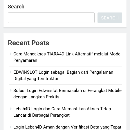
Search
SEARCH
Recent Posts
Cara Mengakses TIARA4D Link Alternatif melalui Mode
Penyamaran
EDWINSLOT Login sebagai Bagian dari Pengalaman
Digital yang Terstruktur
Solusi Login Edwinslot Bermasalah di Perangkat Mobile
dengan Langkah Praktis
Lebah4D Login dan Cara Memastikan Akses Tetap
Lancar di Berbagai Perangkat
Login Lebah4D Aman dengan Verifikasi Data yang Tepat