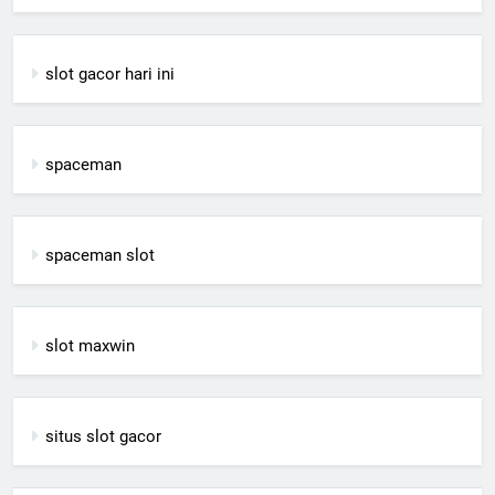
slot gacor hari ini
spaceman
spaceman slot
slot maxwin
situs slot gacor