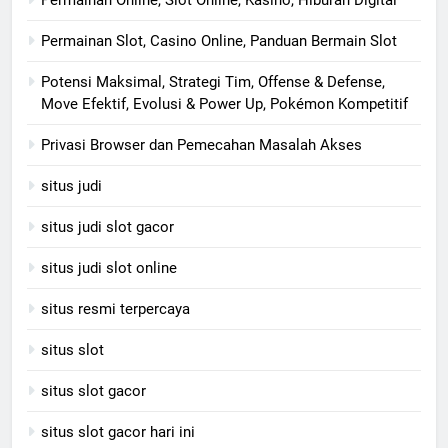
Permainan Slot, Casino Online, Panduan Bermain Slot
Potensi Maksimal, Strategi Tim, Offense & Defense,
Move Efektif, Evolusi & Power Up, Pokémon Kompetitif
Privasi Browser dan Pemecahan Masalah Akses
situs judi
situs judi slot gacor
situs judi slot online
situs resmi terpercaya
situs slot
situs slot gacor
situs slot gacor hari ini