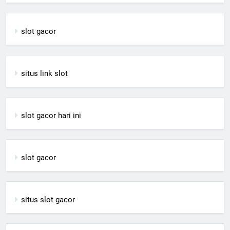
slot gacor
situs link slot
slot gacor hari ini
slot gacor
situs slot gacor