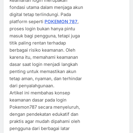
Keamanan login merupakan
fondasi utama dalam menjaga akun
digital tetap terlindungi. Pada
platform seperti
POKEMON 787
,
proses login bukan hanya pintu
masuk bagi pengguna, tetapi juga
titik paling rentan terhadap
berbagai risiko keamanan. Oleh
karena itu, memahami keamanan
dasar saat login menjadi langkah
penting untuk memastikan akun
tetap aman, nyaman, dan terhindar
dari penyalahgunaan.
Artikel ini membahas konsep
keamanan dasar pada login
Pokemon787 secara menyeluruh,
dengan pendekatan edukatif dan
praktis agar mudah dipahami oleh
pengguna dari berbagai latar