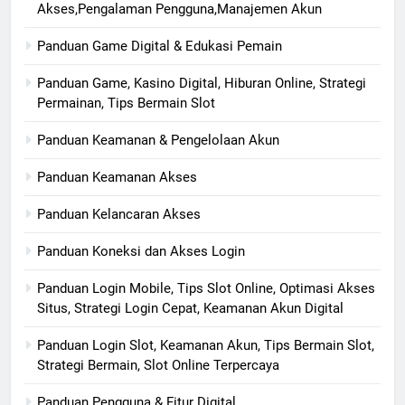
Akses,Pengalaman Pengguna,Manajemen Akun
Panduan Game Digital & Edukasi Pemain
Panduan Game, Kasino Digital, Hiburan Online, Strategi
Permainan, Tips Bermain Slot
Panduan Keamanan & Pengelolaan Akun
Panduan Keamanan Akses
Panduan Kelancaran Akses
Panduan Koneksi dan Akses Login
Panduan Login Mobile, Tips Slot Online, Optimasi Akses
Situs, Strategi Login Cepat, Keamanan Akun Digital
Panduan Login Slot, Keamanan Akun, Tips Bermain Slot,
Strategi Bermain, Slot Online Terpercaya
Panduan Pengguna & Fitur Digital