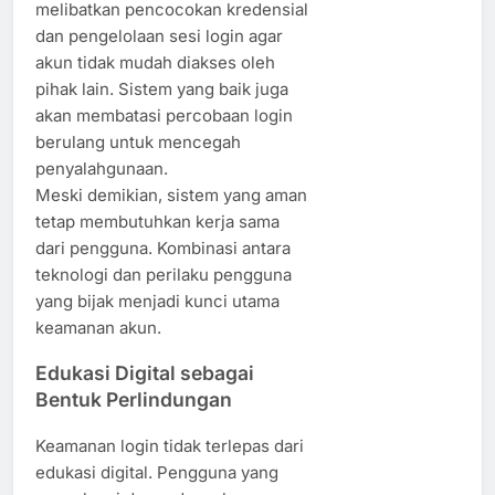
melibatkan pencocokan kredensial
dan pengelolaan sesi login agar
akun tidak mudah diakses oleh
pihak lain. Sistem yang baik juga
akan membatasi percobaan login
berulang untuk mencegah
penyalahgunaan.
Meski demikian, sistem yang aman
tetap membutuhkan kerja sama
dari pengguna. Kombinasi antara
teknologi dan perilaku pengguna
yang bijak menjadi kunci utama
keamanan akun.
Edukasi Digital sebagai
Bentuk Perlindungan
Keamanan login tidak terlepas dari
edukasi digital. Pengguna yang