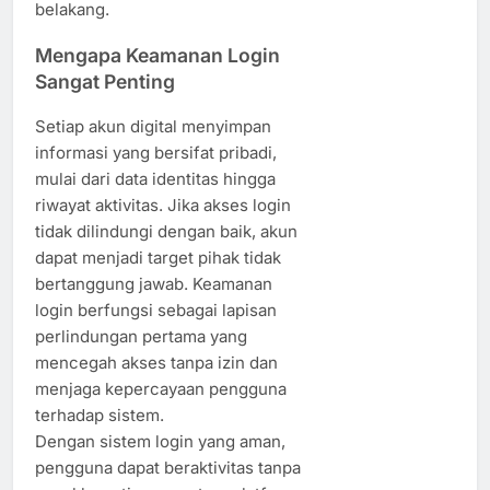
belakang.
Mengapa Keamanan Login
Sangat Penting
Setiap akun digital menyimpan
informasi yang bersifat pribadi,
mulai dari data identitas hingga
riwayat aktivitas. Jika akses login
tidak dilindungi dengan baik, akun
dapat menjadi target pihak tidak
bertanggung jawab. Keamanan
login berfungsi sebagai lapisan
perlindungan pertama yang
mencegah akses tanpa izin dan
menjaga kepercayaan pengguna
terhadap sistem.
Dengan sistem login yang aman,
pengguna dapat beraktivitas tanpa