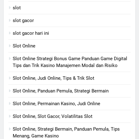
slot
slot gacor
slot gacor hari ini
Slot Online
Slot Online Strategi Bonus Game Panduan Game Digital
Tips dan Trik Kasino Manajemen Modal dan Risiko
Slot Online, Judi Online, Tips & Trik Slot
Slot Online, Panduan Pemula, Strategi Bermain
Slot Online, Permainan Kasino, Judi Online
Slot Online, Slot Gacor, Volatilitas Slot
Slot Online, Strategi Bermain, Panduan Pemula, Tips
Menang, Game Kasino