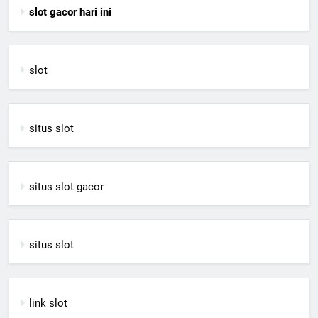
slot gacor hari ini
slot
situs slot
situs slot gacor
situs slot
link slot