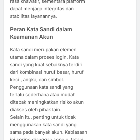
rasa khawatir, sementara platform
dapat menjaga integritas dan
stabilitas layanannya.
Peran Kata Sandi dalam
Keamanan Akun
Kata sandi merupakan elemen
utama dalam proses login. Kata
sandi yang kuat sebaiknya terdiri
dari kombinasi huruf besar, huruf
kecil, angka, dan simbol.
Penggunaan kata sandi yang
terlalu sederhana atau mudah
ditebak meningkatkan risiko akun
diakses oleh pihak lain.
Selain itu, penting untuk tidak
menggunakan kata sandi yang
sama pada banyak akun. Kebiasaan
ini sering dianggap sepele, tetapi