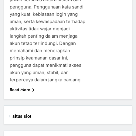
pengguna. Penggunaan kata sandi
yang kuat, kebiasaan login yang
aman, serta kewaspadaan terhadap
aktivitas tidak wajar menjadi
langkah penting dalam menjaga
akun tetap terlindungi. Dengan
memahami dan menerapkan
prinsip keamanan dasar ini,
pengguna dapat menikmati akses
akun yang aman, stabil, dan
terpercaya dalam jangka panjang.
Read More
situs slot