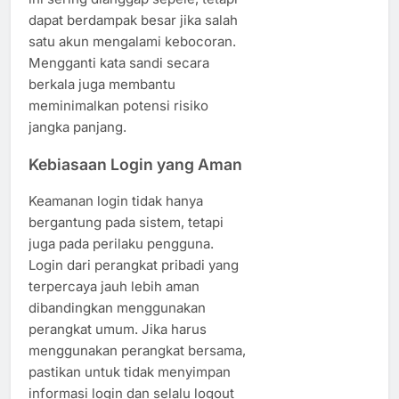
dapat berdampak besar jika salah
satu akun mengalami kebocoran.
Mengganti kata sandi secara
berkala juga membantu
meminimalkan potensi risiko
jangka panjang.
Kebiasaan Login yang Aman
Keamanan login tidak hanya
bergantung pada sistem, tetapi
juga pada perilaku pengguna.
Login dari perangkat pribadi yang
terpercaya jauh lebih aman
dibandingkan menggunakan
perangkat umum. Jika harus
menggunakan perangkat bersama,
pastikan untuk tidak menyimpan
informasi login dan selalu logout