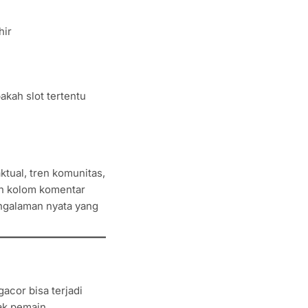
hir
akah slot tertentu
ktual, tren komunitas,
n kolom komentar
engalaman nyata yang
gacor bisa terjadi
ak pemain