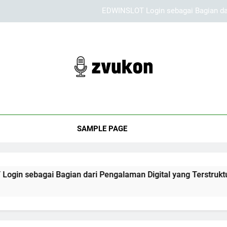
EDWINSLOT Login sebagai Bagian dar
Solusi Login Edwinslot Bermasalah di Pe
Lebah4D Login dan Cara Memastikan Akse
Cara Mengakses TIARA4D Link
kon
EDWINSLOT Login sebagai Bagian dar
olusi Audio Berkualitas Dari Zvukon. Produk Profesional Untu
Solusi Login Edwinslot Bermasalah di Pe
SAMPLE PAGE
Lebah4D Login dan Cara Memastikan Akse
i Bagian dari Pengalaman Digital yang Terstruktur
Sol
2 Mo