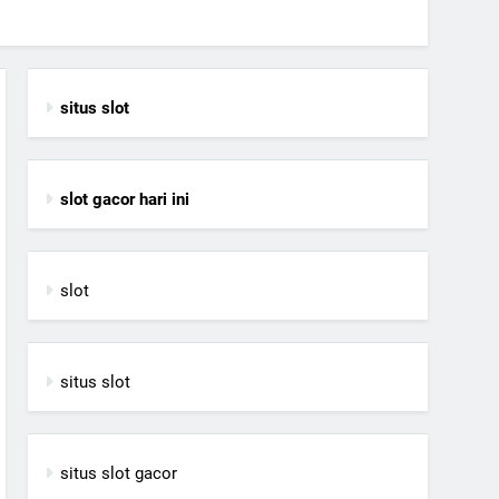
situs slot
slot gacor hari ini
slot
situs slot
situs slot gacor