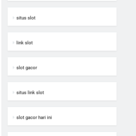
situs slot
link slot
slot gacor
situs link slot
slot gacor hari ini