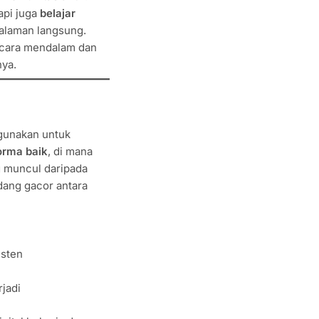
api juga
belajar
alaman langsung.
secara mendalam dan
ya.
igunakan untuk
orma baik
, di mana
g muncul daripada
dang gacor antara
isten
jadi