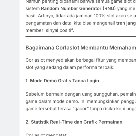
Namun penting dipahami bahwa semua game slot di
sistem
Random Number Generator (RNG)
yang me
hasil. Artinya, tidak ada jaminan 100% slot akan sela
pengamatan dan data, kita bisa mengenali
tren jan
memberi sinyal positif.
Bagaimana Corlaslot Membantu Memahami
Corlaslot menyediakan berbagai fitur yang memba
slot yang sedang dalam performa terbaik:
1.
Mode Demo Gratis Tanpa Login
Sebelum bermain dengan uang sungguhan, pemai
game dalam mode demo. Ini memungkinkan penggu
game tersebut terasa “gacor” tanpa risiko kehilang
2.
Statistik Real-Time dan Grafik Permainan
Corlaslot mencatat: