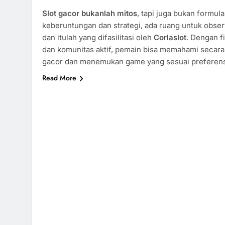
Slot gacor bukanlah mitos
, tapi juga bukan formula
keberuntungan dan strategi, ada ruang untuk obser
dan itulah yang difasilitasi oleh
Corlaslot
. Dengan fi
dan komunitas aktif, pemain bisa memahami secara ob
gacor dan menemukan game yang sesuai preferens
Read More