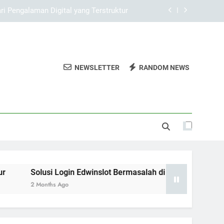
i Pengalaman Digital yang Terstruktur
rangkat Mobile dengan Langkah Praktis
s Tetap Lancar di Berbagai Perangkat
NEWSLETTER
RANDOM NEWS
 Alternatif melalui Mode Penyamaran
i Pengalaman Digital yang Terstruktur
k Kebutuhan Suara Terbaik Anda.
rangkat Mobile dengan Langkah Praktis
s Tetap Lancar di Berbagai Perangkat
usi Login Edwinslot Bermasalah di Perangkat Mobile dengan L
nths Ago