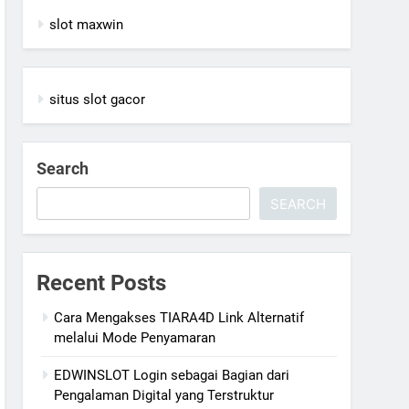
slot maxwin
situs slot gacor
Search
SEARCH
Recent Posts
Cara Mengakses TIARA4D Link Alternatif
melalui Mode Penyamaran
EDWINSLOT Login sebagai Bagian dari
Pengalaman Digital yang Terstruktur