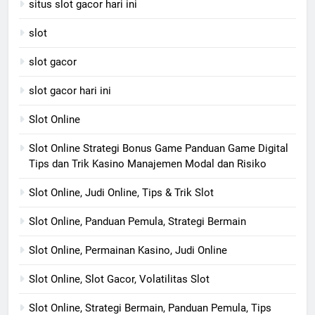
situs slot gacor hari ini
slot
slot gacor
slot gacor hari ini
Slot Online
Slot Online Strategi Bonus Game Panduan Game Digital
Tips dan Trik Kasino Manajemen Modal dan Risiko
Slot Online, Judi Online, Tips & Trik Slot
Slot Online, Panduan Pemula, Strategi Bermain
Slot Online, Permainan Kasino, Judi Online
Slot Online, Slot Gacor, Volatilitas Slot
Slot Online, Strategi Bermain, Panduan Pemula, Tips