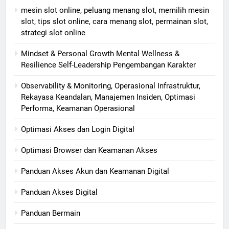
mesin slot online, peluang menang slot, memilih mesin
slot, tips slot online, cara menang slot, permainan slot,
strategi slot online
Mindset & Personal Growth Mental Wellness &
Resilience Self-Leadership Pengembangan Karakter
Observability & Monitoring, Operasional Infrastruktur,
Rekayasa Keandalan, Manajemen Insiden, Optimasi
Performa, Keamanan Operasional
Optimasi Akses dan Login Digital
Optimasi Browser dan Keamanan Akses
Panduan Akses Akun dan Keamanan Digital
Panduan Akses Digital
Panduan Bermain