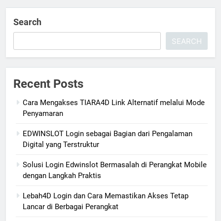
Search
SEARCH
Recent Posts
Cara Mengakses TIARA4D Link Alternatif melalui Mode
Penyamaran
EDWINSLOT Login sebagai Bagian dari Pengalaman
Digital yang Terstruktur
Solusi Login Edwinslot Bermasalah di Perangkat Mobile
dengan Langkah Praktis
Lebah4D Login dan Cara Memastikan Akses Tetap
Lancar di Berbagai Perangkat