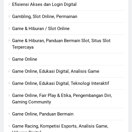
Efisiensi Akses dan Login Digital
Gambling, Slot Online, Permainan
Game & Hiburan / Slot Online
Game & Hiburan, Panduan Bermain Slot, Situs Slot
Terpercaya
Game Online
Game Online, Edukasi Digital, Analisis Game
Game Online, Edukasi Digital, Teknologi Interaktif
Game Online, Fair Play & Etika, Pengembangan Diri,
Gaming Community
Game Online, Panduan Bermain
Game Racing, Kompetisi Esports, Analisis Game,