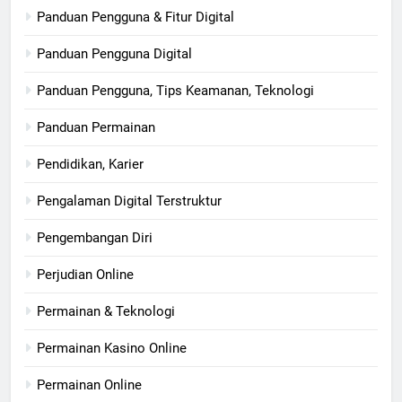
Panduan Pengguna & Fitur Digital
Panduan Pengguna Digital
Panduan Pengguna, Tips Keamanan, Teknologi
Panduan Permainan
Pendidikan, Karier
Pengalaman Digital Terstruktur
Pengembangan Diri
Perjudian Online
Permainan & Teknologi
Permainan Kasino Online
Permainan Online