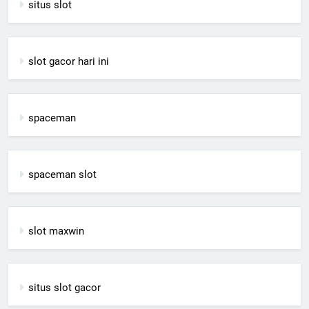
situs slot
slot gacor hari ini
spaceman
spaceman slot
slot maxwin
situs slot gacor