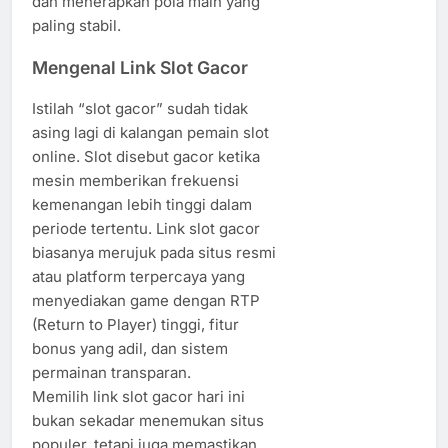
dan menerapkan pola main yang
paling stabil.
Mengenal Link Slot Gacor
Istilah “slot gacor” sudah tidak
asing lagi di kalangan pemain slot
online. Slot disebut gacor ketika
mesin memberikan frekuensi
kemenangan lebih tinggi dalam
periode tertentu. Link slot gacor
biasanya merujuk pada situs resmi
atau platform terpercaya yang
menyediakan game dengan RTP
(Return to Player) tinggi, fitur
bonus yang adil, dan sistem
permainan transparan.
Memilih link slot gacor hari ini
bukan sekadar menemukan situs
populer, tetapi juga memastikan