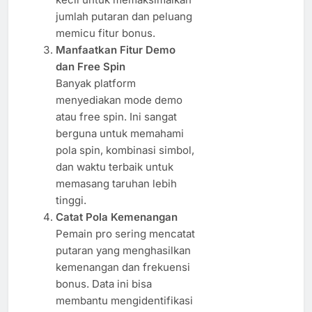
jumlah putaran dan peluang
memicu fitur bonus.
Manfaatkan Fitur Demo
dan Free Spin
Banyak platform
menyediakan mode demo
atau free spin. Ini sangat
berguna untuk memahami
pola spin, kombinasi simbol,
dan waktu terbaik untuk
memasang taruhan lebih
tinggi.
Catat Pola Kemenangan
Pemain pro sering mencatat
putaran yang menghasilkan
kemenangan dan frekuensi
bonus. Data ini bisa
membantu mengidentifikasi