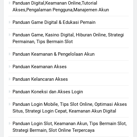
Panduan Digital,Keamanan Online,Tutorial
Akses,Pengalaman Pengguna,Manajemen Akun
Panduan Game Digital & Edukasi Pemain
Panduan Game, Kasino Digital, Hiburan Online, Strategi
Permainan, Tips Bermain Slot
Panduan Keamanan & Pengelolaan Akun
Panduan Keamanan Akses
Panduan Kelancaran Akses
Panduan Koneksi dan Akses Login
Panduan Login Mobile, Tips Slot Online, Optimasi Akses
Situs, Strategi Login Cepat, Keamanan Akun Digital
Panduan Login Slot, Keamanan Akun, Tips Bermain Slot,
Strategi Bermain, Slot Online Terpercaya