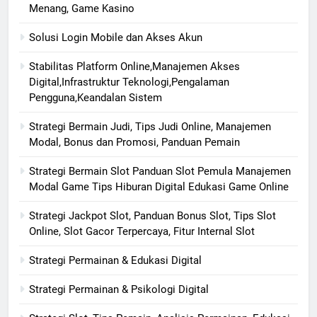
Menang, Game Kasino
Solusi Login Mobile dan Akses Akun
Stabilitas Platform Online,Manajemen Akses
Digital,Infrastruktur Teknologi,Pengalaman
Pengguna,Keandalan Sistem
Strategi Bermain Judi, Tips Judi Online, Manajemen
Modal, Bonus dan Promosi, Panduan Pemain
Strategi Bermain Slot Panduan Slot Pemula Manajemen
Modal Game Tips Hiburan Digital Edukasi Game Online
Strategi Jackpot Slot, Panduan Bonus Slot, Tips Slot
Online, Slot Gacor Terpercaya, Fitur Internal Slot
Strategi Permainan & Edukasi Digital
Strategi Permainan & Psikologi Digital