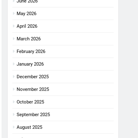
June 2026
May 2026
April 2026
March 2026
February 2026
January 2026
December 2025
November 2025
October 2025
September 2025
August 2025