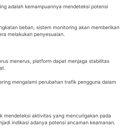
ring adalah kemampuannya mendeteksi potensi
ingkatan beban, sistem monitoring akan memberikan
gera melakukan penyesuaian.
us menerus, platform dapat menjaga stabilitas
at.
g sering mengalami perubahan trafik pengguna dalam
uk mendeteksi aktivitas yang mencurigakan pada
menjadi indikasi adanya potensi ancaman keamanan.