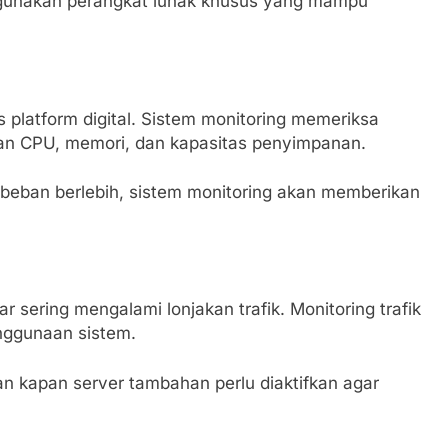
nggunakan perangkat lunak khusus yang mampu
s platform digital. Sistem monitoring memeriksa
aan CPU, memori, dan kapasitas penyimpanan.
beban berlebih, sistem monitoring akan memberikan
r sering mengalami lonjakan trafik. Monitoring trafik
ggunaan sistem.
an kapan server tambahan perlu diaktifkan agar