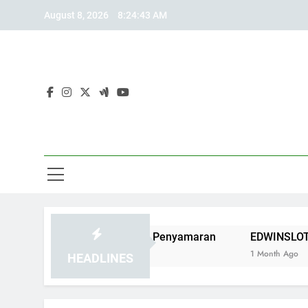
Skip
August 8, 2026
8:24:44 AM
to
content
Zvu
Dapatkan S
ternatif melalui Mode Penyamaran
EDWINSLOT Login seb
1 Month Ago
HEADLINES