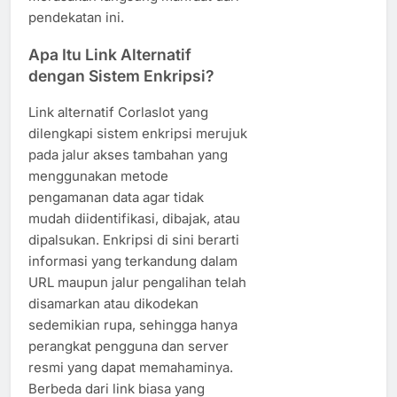
pendekatan ini.
Apa Itu Link Alternatif
dengan Sistem Enkripsi?
Link alternatif Corlaslot yang
dilengkapi sistem enkripsi merujuk
pada jalur akses tambahan yang
menggunakan metode
pengamanan data agar tidak
mudah diidentifikasi, dibajak, atau
dipalsukan. Enkripsi di sini berarti
informasi yang terkandung dalam
URL maupun jalur pengalihan telah
disamarkan atau dikodekan
sedemikian rupa, sehingga hanya
perangkat pengguna dan server
resmi yang dapat memahaminya.
Berbeda dari link biasa yang