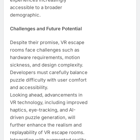
accessible to a broader
demographic.
Challenges and Future Potential
Despite their promise, VR escape
rooms face challenges such as
hardware requirements, motion
sickness, and design complexity.
Developers must carefully balance
puzzle difficulty with user comfort
and accessibility.
Looking ahead, advancements in
VR technology, including improved
haptics, eye-tracking, and AI-
driven puzzle generation, will
further enhance the realism and
replayability of VR escape rooms.
Integration with augmented reality