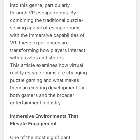
into this genre, particularly
through VR escape rooms. By
combining the traditional puzzle-
solving appeal of escape rooms
with the immersive capabilities of
VR, these experiences are
transforming how players interact
with puzzles and stories.
This article examines how virtual
reality escape rooms are changing
puzzle gaming and what makes
them an exciting development for
both gamers and the broader
entertainment industry.
Immersive Environments That
Elevate Engagement
One of the most significant