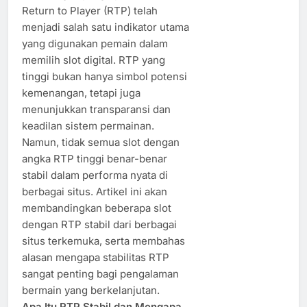
Return to Player (RTP) telah
menjadi salah satu indikator utama
yang digunakan pemain dalam
memilih slot digital. RTP yang
tinggi bukan hanya simbol potensi
kemenangan, tetapi juga
menunjukkan transparansi dan
keadilan sistem permainan.
Namun, tidak semua slot dengan
angka RTP tinggi benar-benar
stabil dalam performa nyata di
berbagai situs. Artikel ini akan
membandingkan beberapa slot
dengan RTP stabil dari berbagai
situs terkemuka, serta membahas
alasan mengapa stabilitas RTP
sangat penting bagi pengalaman
bermain yang berkelanjutan.
Apa Itu RTP Stabil dan Mengapa