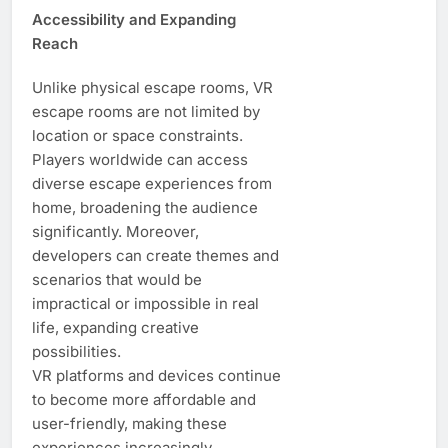
Accessibility and Expanding
Reach
Unlike physical escape rooms, VR
escape rooms are not limited by
location or space constraints.
Players worldwide can access
diverse escape experiences from
home, broadening the audience
significantly. Moreover,
developers can create themes and
scenarios that would be
impractical or impossible in real
life, expanding creative
possibilities.
VR platforms and devices continue
to become more affordable and
user-friendly, making these
experiences increasingly