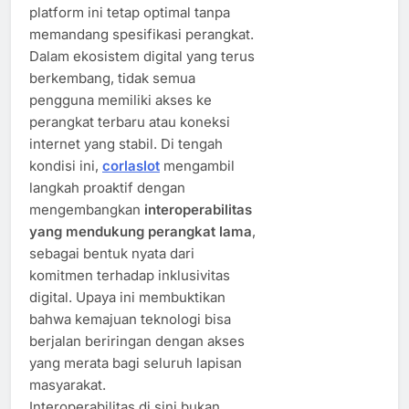
platform ini tetap optimal tanpa
memandang spesifikasi perangkat.
Dalam ekosistem digital yang terus
berkembang, tidak semua
pengguna memiliki akses ke
perangkat terbaru atau koneksi
internet yang stabil. Di tengah
kondisi ini,
corlaslot
mengambil
langkah proaktif dengan
mengembangkan
interoperabilitas
yang mendukung perangkat lama
,
sebagai bentuk nyata dari
komitmen terhadap inklusivitas
digital. Upaya ini membuktikan
bahwa kemajuan teknologi bisa
berjalan beriringan dengan akses
yang merata bagi seluruh lapisan
masyarakat.
Interoperabilitas di sini bukan