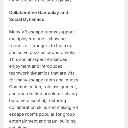
Collaborative Gameplay and
Social Dynamics
Many VR escape rooms support
multiplayer modes, allowing
friends or strangers to team up
and solve puzzles cooperatively.
This social aspect enhances
enjoyment and introduces
teamwork dynamics that are vital
for many escape room challenges.
Communication, role assignment,
and coordinated problem-solving
become essential, fostering
collaboration skills and making VR
escape rooms popular for group
entertainment and team-building
activities.