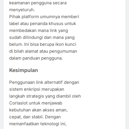
keamanan pengguna secara
menyeluruh.
Pihak platform umumnya memberi
label atau penanda khusus untuk
membedakan mana link yang
sudah dilindungi dan mana yang
belum. Ini bisa berupa ikon kunci
di bilah alamat atau pengumuman
dalam panduan pengguna.
Kesimpulan
Penggunaan link alternatif dengan
sistem enkripsi merupakan
langkah strategis yang diambil oleh
Corlaslot untuk menjawab
kebutuhan akan akses aman,
cepat, dan stabil. Dengan
memanfaatkan teknologi ini,