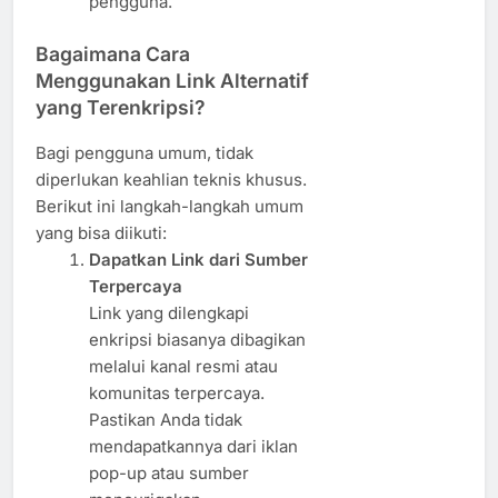
pengguna.
Bagaimana Cara
Menggunakan Link Alternatif
yang Terenkripsi?
Bagi pengguna umum, tidak
diperlukan keahlian teknis khusus.
Berikut ini langkah-langkah umum
yang bisa diikuti:
Dapatkan Link dari Sumber
Terpercaya
Link yang dilengkapi
enkripsi biasanya dibagikan
melalui kanal resmi atau
komunitas terpercaya.
Pastikan Anda tidak
mendapatkannya dari iklan
pop-up atau sumber