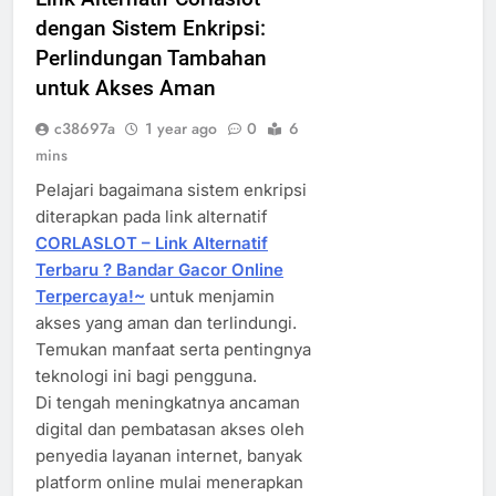
dengan Sistem Enkripsi:
Perlindungan Tambahan
untuk Akses Aman
c38697a
1 year ago
0
6
mins
Pelajari bagaimana sistem enkripsi
diterapkan pada link alternatif
CORLASLOT – Link Alternatif
Terbaru ? Bandar Gacor Online
Terpercaya!~
untuk menjamin
akses yang aman dan terlindungi.
Temukan manfaat serta pentingnya
teknologi ini bagi pengguna.
Di tengah meningkatnya ancaman
digital dan pembatasan akses oleh
penyedia layanan internet, banyak
platform online mulai menerapkan