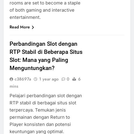
rooms are set to become a staple
of both gaming and interactive
entertainment.
Read More
Perbandingan Slot dengan
RTP Stabil di Beberapa Situs
Slot: Mana yang Paling
Menguntungkan?
c38697a
1 year ago
0
6
mins
Pelajari perbandingan slot dengan
RTP stabil di berbagai situs slot
terpercaya. Temukan jenis
permainan dengan Return to
Player konsisten dan potensi
keuntungan yang optimal.