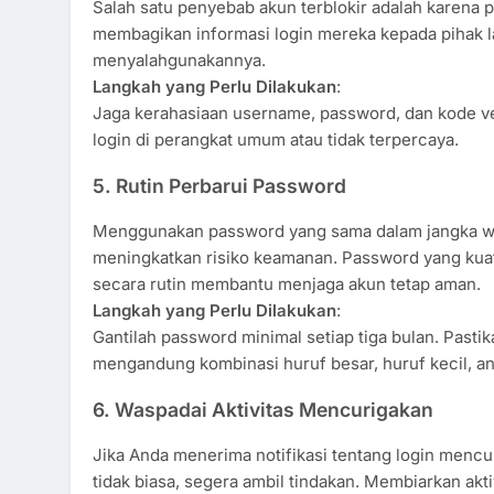
Salah satu penyebab akun terblokir adalah karena
membagikan informasi login mereka kepada pihak l
menyalahgunakannya.
Langkah yang Perlu Dilakukan
:
Jaga kerahasiaan username, password, dan kode ver
login di perangkat umum atau tidak terpercaya.
5. Rutin Perbarui Password
Menggunakan password yang sama dalam jangka w
meningkatkan risiko keamanan. Password yang kuat
secara rutin membantu menjaga akun tetap aman.
Langkah yang Perlu Dilakukan
:
Gantilah password minimal setiap tiga bulan. Pasti
mengandung kombinasi huruf besar, huruf kecil, an
6. Waspadai Aktivitas Mencurigakan
Jika Anda menerima notifikasi tentang login mencur
tidak biasa, segera ambil tindakan. Membiarkan akt