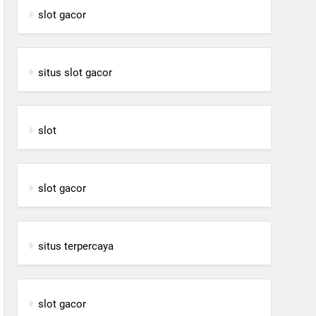
slot gacor
situs slot gacor
slot
slot gacor
situs terpercaya
slot gacor