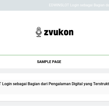
EDWINSLOT Login sebagai Bagian dar
Solusi Login Edwinslot Bermasalah di Pe
Lebah4D Login dan Cara Memastikan Akse
Cara Mengakses TIARA4D Link
kon
EDWINSLOT Login sebagai Bagian dar
olusi Audio Berkualitas Dari Zvukon. Produk Profesional Untu
Solusi Login Edwinslot Bermasalah di Pe
SAMPLE PAGE
Lebah4D Login dan Cara Memastikan Akse
ai Bagian dari Pengalaman Digital yang Terstruktur
So
2 M