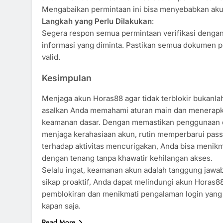
Mengabaikan permintaan ini bisa menyebabkan aku
Langkah yang Perlu Dilakukan
:
Segera respon semua permintaan verifikasi denga
informasi yang diminta. Pastikan semua dokumen 
valid.
Kesimpulan
Menjaga akun Horas88 agar tidak terblokir bukanlah
asalkan Anda memahami aturan main dan menerapk
keamanan dasar. Dengan memastikan penggunaan da
menjaga kerahasiaan akun, rutin memperbarui pas
terhadap aktivitas mencurigakan, Anda bisa menik
dengan tenang tanpa khawatir kehilangan akses.
Selalu ingat, keamanan akun adalah tanggung jawa
sikap proaktif, Anda dapat melindungi akun Horas88
pemblokiran dan menikmati pengalaman login yang
kapan saja.
Read More