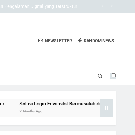
i Pengalaman Digital yang Terstruktur
rangkat Mobile dengan Langkah Praktis
s Tetap Lancar di Berbagai Perangkat
NEWSLETTER
RANDOM NEWS
 Alternatif melalui Mode Penyamaran
i Pengalaman Digital yang Terstruktur
k Kebutuhan Suara Terbaik Anda.
rangkat Mobile dengan Langkah Praktis
s Tetap Lancar di Berbagai Perangkat
lusi Login Edwinslot Bermasalah di Perangkat Mobile dengan 
onths Ago