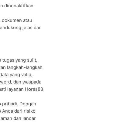
n dinonaktifkan.
n dokumen atau
pendukung jelas dan
 tugas yang sulit,
an langkah-langkah
ta yang valid,
sword, dan waspada
mati layanan Horas88
b pribadi. Dengan
 Anda dari risiko
 aman dan lancar