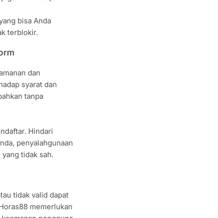
 yang bisa Anda
 terblokir.
form
eamanan dan
adap syarat dan
bahkan tanpa
daftar. Hindari
anda, penyalahgunaan
yang tidak sah.
u tidak valid dapat
i Horas88 memerlukan