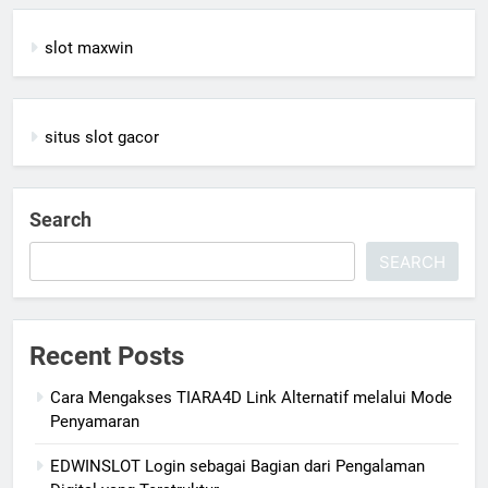
slot maxwin
situs slot gacor
Search
SEARCH
Recent Posts
Cara Mengakses TIARA4D Link Alternatif melalui Mode
Penyamaran
EDWINSLOT Login sebagai Bagian dari Pengalaman