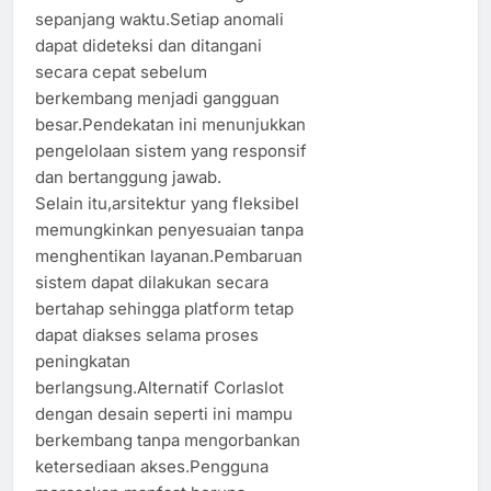
sepanjang waktu.Setiap anomali
dapat dideteksi dan ditangani
secara cepat sebelum
berkembang menjadi gangguan
besar.Pendekatan ini menunjukkan
pengelolaan sistem yang responsif
dan bertanggung jawab.
Selain itu,arsitektur yang fleksibel
memungkinkan penyesuaian tanpa
menghentikan layanan.Pembaruan
sistem dapat dilakukan secara
bertahap sehingga platform tetap
dapat diakses selama proses
peningkatan
berlangsung.Alternatif Corlaslot
dengan desain seperti ini mampu
berkembang tanpa mengorbankan
ketersediaan akses.Pengguna