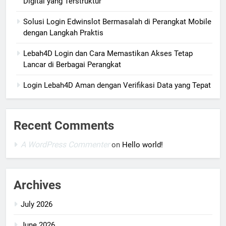
Digital yang Terstruktur
Solusi Login Edwinslot Bermasalah di Perangkat Mobile
dengan Langkah Praktis
Lebah4D Login dan Cara Memastikan Akses Tetap
Lancar di Berbagai Perangkat
Login Lebah4D Aman dengan Verifikasi Data yang Tepat
Recent Comments
A WordPress Commenter
on
Hello world!
Archives
July 2026
June 2026