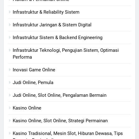
Infrastruktur & Reliability Sistem
Infrastruktur Jaringan & Sistem Digital
Infrastruktur Sistem & Backend Engineering
Infrastruktur Teknologi, Pengujian Sistem, Optimasi
Performa
Inovasi Game Online
Judi Online, Pemula
Judi Online, Slot Online, Pengalaman Bermain
Kasino Online
Kasino Online, Slot Online, Strategi Permainan
Kasino Tradisional, Mesin Slot, Hiburan Dewasa, Tips