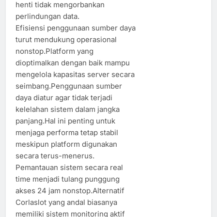
henti tidak mengorbankan
perlindungan data.
Efisiensi penggunaan sumber daya
turut mendukung operasional
nonstop.Platform yang
dioptimalkan dengan baik mampu
mengelola kapasitas server secara
seimbang.Penggunaan sumber
daya diatur agar tidak terjadi
kelelahan sistem dalam jangka
panjang.Hal ini penting untuk
menjaga performa tetap stabil
meskipun platform digunakan
secara terus-menerus.
Pemantauan sistem secara real
time menjadi tulang punggung
akses 24 jam nonstop.Alternatif
Corlaslot yang andal biasanya
memiliki sistem monitoring aktif