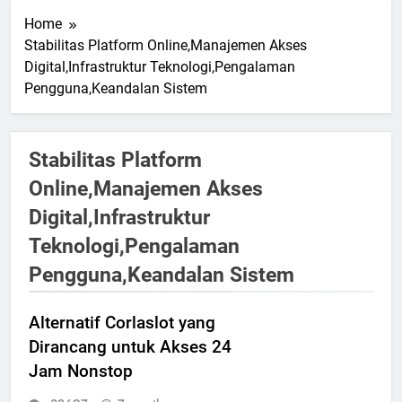
Home
Stabilitas Platform Online,Manajemen Akses
Digital,Infrastruktur Teknologi,Pengalaman
Pengguna,Keandalan Sistem
Stabilitas Platform
Online,Manajemen Akses
Digital,Infrastruktur
Teknologi,Pengalaman
Pengguna,Keandalan Sistem
Alternatif Corlaslot yang
Dirancang untuk Akses 24
Jam Nonstop