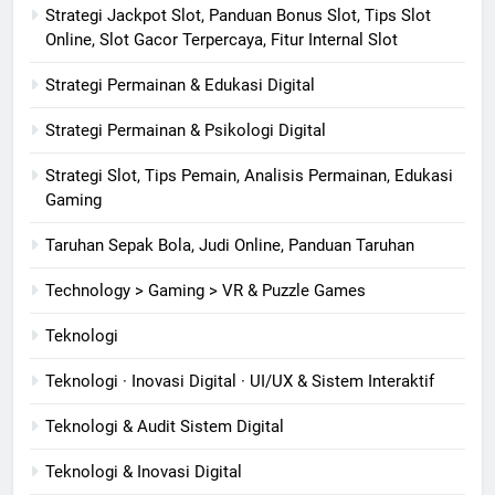
Strategi Jackpot Slot, Panduan Bonus Slot, Tips Slot
Online, Slot Gacor Terpercaya, Fitur Internal Slot
Strategi Permainan & Edukasi Digital
Strategi Permainan & Psikologi Digital
Strategi Slot, Tips Pemain, Analisis Permainan, Edukasi
Gaming
Taruhan Sepak Bola, Judi Online, Panduan Taruhan
Technology > Gaming > VR & Puzzle Games
Teknologi
Teknologi · Inovasi Digital · UI/UX & Sistem Interaktif
Teknologi & Audit Sistem Digital
Teknologi & Inovasi Digital