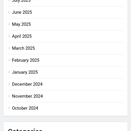
July 2025
June 2025
May 2025
April 2025
March 2025
February 2025
January 2025
December 2024
November 2024
October 2024