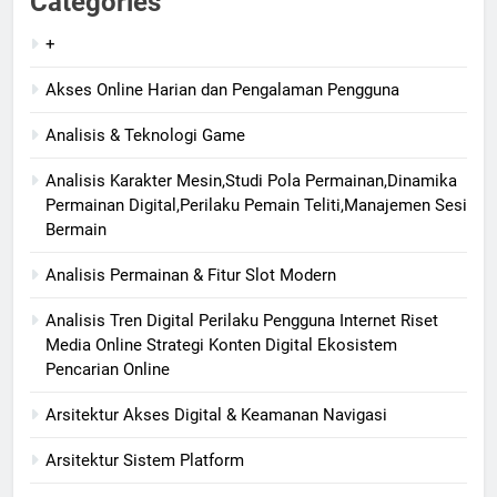
Categories
+
Akses Online Harian dan Pengalaman Pengguna
Analisis & Teknologi Game
Analisis Karakter Mesin,Studi Pola Permainan,Dinamika
Permainan Digital,Perilaku Pemain Teliti,Manajemen Sesi
Bermain
Analisis Permainan & Fitur Slot Modern
Analisis Tren Digital Perilaku Pengguna Internet Riset
Media Online Strategi Konten Digital Ekosistem
Pencarian Online
Arsitektur Akses Digital & Keamanan Navigasi
Arsitektur Sistem Platform