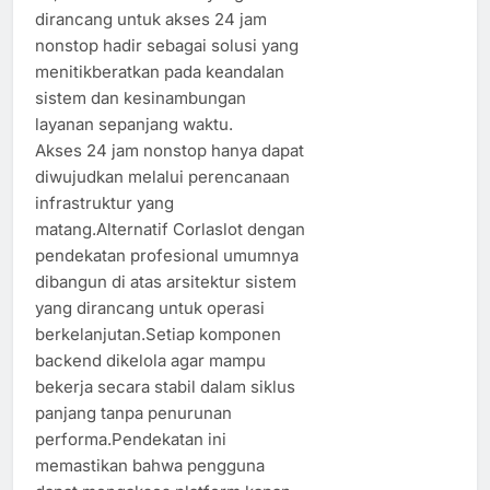
dirancang untuk akses 24 jam
nonstop hadir sebagai solusi yang
menitikberatkan pada keandalan
sistem dan kesinambungan
layanan sepanjang waktu.
Akses 24 jam nonstop hanya dapat
diwujudkan melalui perencanaan
infrastruktur yang
matang.Alternatif Corlaslot dengan
pendekatan profesional umumnya
dibangun di atas arsitektur sistem
yang dirancang untuk operasi
berkelanjutan.Setiap komponen
backend dikelola agar mampu
bekerja secara stabil dalam siklus
panjang tanpa penurunan
performa.Pendekatan ini
memastikan bahwa pengguna