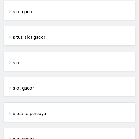
slot gacor
situs slot gacor
slot
slot gacor
situs terpercaya