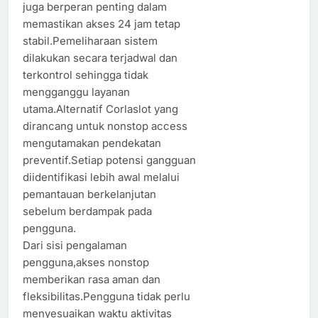
juga berperan penting dalam
memastikan akses 24 jam tetap
stabil.Pemeliharaan sistem
dilakukan secara terjadwal dan
terkontrol sehingga tidak
mengganggu layanan
utama.Alternatif Corlaslot yang
dirancang untuk nonstop access
mengutamakan pendekatan
preventif.Setiap potensi gangguan
diidentifikasi lebih awal melalui
pemantauan berkelanjutan
sebelum berdampak pada
pengguna.
Dari sisi pengalaman
pengguna,akses nonstop
memberikan rasa aman dan
fleksibilitas.Pengguna tidak perlu
menyesuaikan waktu aktivitas