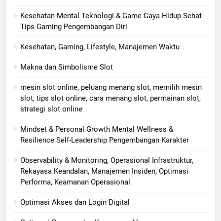
Kesehatan Mental Teknologi & Game Gaya Hidup Sehat
Tips Gaming Pengembangan Diri
Kesehatan, Gaming, Lifestyle, Manajemen Waktu
Makna dan Simbolisme Slot
mesin slot online, peluang menang slot, memilih mesin
slot, tips slot online, cara menang slot, permainan slot,
strategi slot online
Mindset & Personal Growth Mental Wellness &
Resilience Self-Leadership Pengembangan Karakter
Observability & Monitoring, Operasional Infrastruktur,
Rekayasa Keandalan, Manajemen Insiden, Optimasi
Performa, Keamanan Operasional
Optimasi Akses dan Login Digital