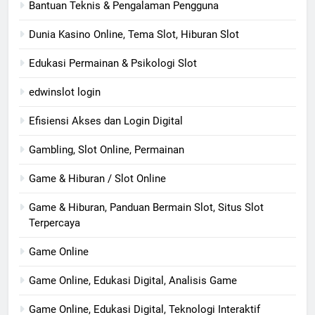
Bantuan Teknis & Pengalaman Pengguna
Dunia Kasino Online, Tema Slot, Hiburan Slot
Edukasi Permainan & Psikologi Slot
edwinslot login
Efisiensi Akses dan Login Digital
Gambling, Slot Online, Permainan
Game & Hiburan / Slot Online
Game & Hiburan, Panduan Bermain Slot, Situs Slot
Terpercaya
Game Online
Game Online, Edukasi Digital, Analisis Game
Game Online, Edukasi Digital, Teknologi Interaktif