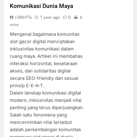
Komunikasi Dunia Maya
c38697a
1 year ago
0
6
mins
Mengenal bagaimana komunitas
slot gacor digital menciptakan
inklusivitas komunikasi dalam
ruang maya. Artikel ini membahas
interaksi horizontal, kesetaraan
akses, dan solidaritas digital
secara SEO-friendly dan sesuai
prinsip E-E-A-T.
Dalam lanskap komunikasi digital
modern, inklusivitas menjadi nilai
penting yang terus diperjuangkan.
Salah satu fenomena yang
mencerminkan nilai tersebut
adalah perkembangan komunitas
pengguna slot gacor di dunia