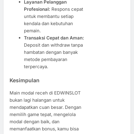
Layanan Pelanggan
Profesional:
Respons cepat
untuk membantu setiap
kendala dan kebutuhan
pemain.
Transaksi Cepat dan Aman:
Deposit dan withdraw tanpa
hambatan dengan banyak
metode pembayaran
terpercaya.
Kesimpulan
Main modal receh di EDWINSLOT
bukan lagi halangan untuk
mendapatkan cuan besar. Dengan
memilih game tepat, mengelola
modal dengan baik, dan
memanfaatkan bonus, kamu bisa