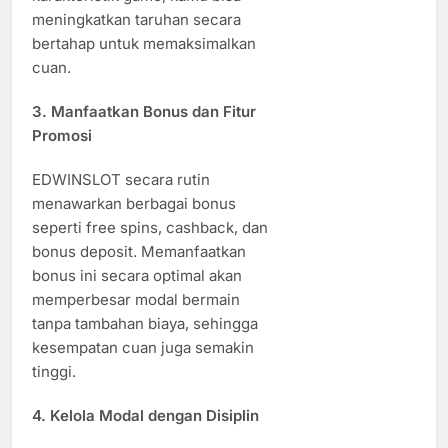
meningkatkan taruhan secara
bertahap untuk memaksimalkan
cuan.
3. Manfaatkan Bonus dan Fitur
Promosi
EDWINSLOT secara rutin
menawarkan berbagai bonus
seperti free spins, cashback, dan
bonus deposit. Memanfaatkan
bonus ini secara optimal akan
memperbesar modal bermain
tanpa tambahan biaya, sehingga
kesempatan cuan juga semakin
tinggi.
4. Kelola Modal dengan Disiplin