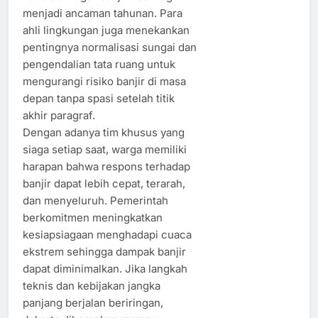
menjadi ancaman tahunan. Para
ahli lingkungan juga menekankan
pentingnya normalisasi sungai dan
pengendalian tata ruang untuk
mengurangi risiko banjir di masa
depan tanpa spasi setelah titik
akhir paragraf.
Dengan adanya tim khusus yang
siaga setiap saat, warga memiliki
harapan bahwa respons terhadap
banjir dapat lebih cepat, terarah,
dan menyeluruh. Pemerintah
berkomitmen meningkatkan
kesiapsiagaan menghadapi cuaca
ekstrem sehingga dampak banjir
dapat diminimalkan. Jika langkah
teknis dan kebijakan jangka
panjang berjalan beriringan,