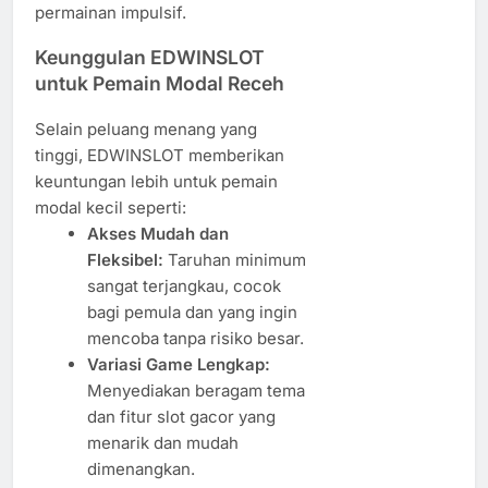
permainan impulsif.
Keunggulan EDWINSLOT
untuk Pemain Modal Receh
Selain peluang menang yang
tinggi, EDWINSLOT memberikan
keuntungan lebih untuk pemain
modal kecil seperti:
Akses Mudah dan
Fleksibel:
Taruhan minimum
sangat terjangkau, cocok
bagi pemula dan yang ingin
mencoba tanpa risiko besar.
Variasi Game Lengkap:
Menyediakan beragam tema
dan fitur slot gacor yang
menarik dan mudah
dimenangkan.