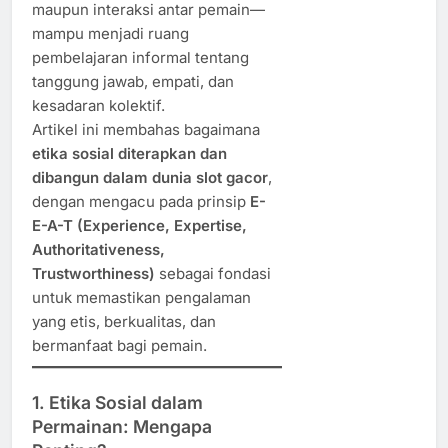
maupun interaksi antar pemain—
mampu menjadi ruang
pembelajaran informal tentang
tanggung jawab, empati, dan
kesadaran kolektif.
Artikel ini membahas bagaimana
etika sosial diterapkan dan
dibangun dalam dunia slot gacor
,
dengan mengacu pada prinsip
E-
E-A-T (Experience, Expertise,
Authoritativeness,
Trustworthiness)
sebagai fondasi
untuk memastikan pengalaman
yang etis, berkualitas, dan
bermanfaat bagi pemain.
1.
Etika Sosial dalam
Permainan: Mengapa