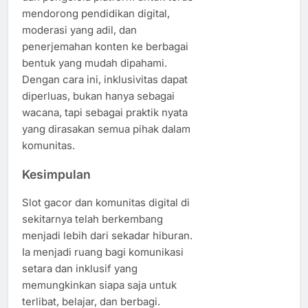
mendorong pendidikan digital,
moderasi yang adil, dan
penerjemahan konten ke berbagai
bentuk yang mudah dipahami.
Dengan cara ini, inklusivitas dapat
diperluas, bukan hanya sebagai
wacana, tapi sebagai praktik nyata
yang dirasakan semua pihak dalam
komunitas.
Kesimpulan
Slot gacor dan komunitas digital di
sekitarnya telah berkembang
menjadi lebih dari sekadar hiburan.
Ia menjadi ruang bagi komunikasi
setara dan inklusif yang
memungkinkan siapa saja untuk
terlibat, belajar, dan berbagi.