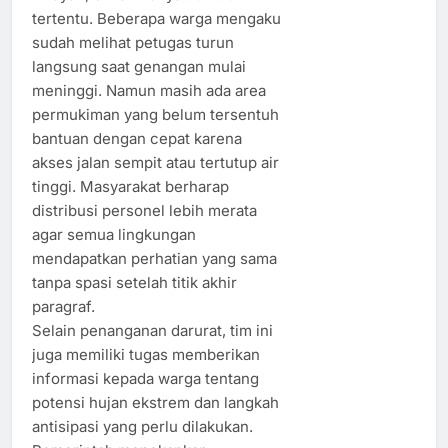
tertentu. Beberapa warga mengaku
sudah melihat petugas turun
langsung saat genangan mulai
meninggi. Namun masih ada area
permukiman yang belum tersentuh
bantuan dengan cepat karena
akses jalan sempit atau tertutup air
tinggi. Masyarakat berharap
distribusi personel lebih merata
agar semua lingkungan
mendapatkan perhatian yang sama
tanpa spasi setelah titik akhir
paragraf.
Selain penanganan darurat, tim ini
juga memiliki tugas memberikan
informasi kepada warga tentang
potensi hujan ekstrem dan langkah
antisipasi yang perlu dilakukan.