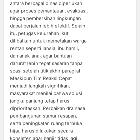
antara berbagai dinas diperlukan
agar proses pemantauan, evakuasi,
hingga pembersihan lingkungan
dapat berjalan lebih efektif. Selain
itu, petugas kelurahan ikut
dilibatkan untuk memetakan warga
rentan seperti lansia, ibu hamil,
dan anak-anak agar bantuan
darurat lebih tepat sasaran tanpa
spasi setelah titik akhir paragraf.
Meskipun Tim Reaksi Cepat
menjadi langkah signifikan,
masyarakat menilai bahwa solusi
jangka panjang tetap harus
diprioritaskan. Perbaikan drainase,
pembangunan sumur resapan,
serta peningkatan ruang terbuka
hijau harus dilakukan secara
konsisten agar banjir tidak lagi