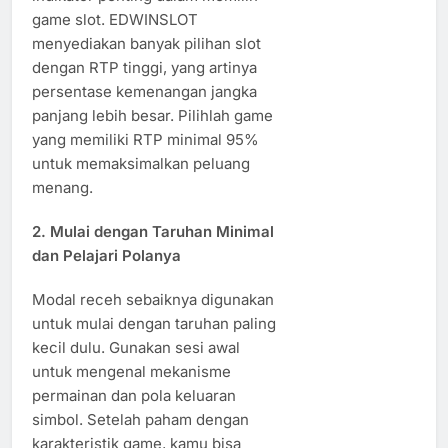
game slot. EDWINSLOT
menyediakan banyak pilihan slot
dengan RTP tinggi, yang artinya
persentase kemenangan jangka
panjang lebih besar. Pilihlah game
yang memiliki RTP minimal 95%
untuk memaksimalkan peluang
menang.
2. Mulai dengan Taruhan Minimal
dan Pelajari Polanya
Modal receh sebaiknya digunakan
untuk mulai dengan taruhan paling
kecil dulu. Gunakan sesi awal
untuk mengenal mekanisme
permainan dan pola keluaran
simbol. Setelah paham dengan
karakteristik game, kamu bisa