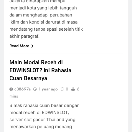
Jakarta diharapkan mampu
menjadi kota yang lebih tangguh
dalam menghadapi perubahan
iklim dan kondisi darurat di masa
mendatang tanpa spasi setelah titik
akhir paragraf.
Read More
Main Modal Receh di
EDWINSLOT? Ini Rahasia
Cuan Besarnya
c38697a
1 year ago
0
6
mins
Simak rahasia cuan besar dengan
modal receh di EDWINSLOT,
server slot gacor Thailand yang
menawarkan peluang menang