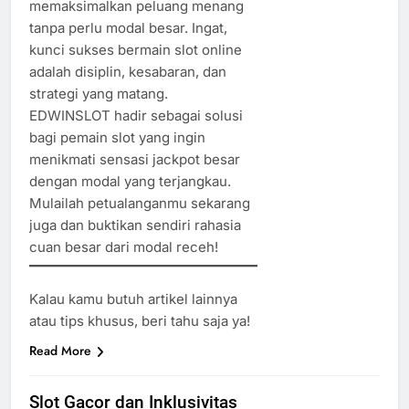
memaksimalkan peluang menang
tanpa perlu modal besar. Ingat,
kunci sukses bermain slot online
adalah disiplin, kesabaran, dan
strategi yang matang.
EDWINSLOT hadir sebagai solusi
bagi pemain slot yang ingin
menikmati sensasi jackpot besar
dengan modal yang terjangkau.
Mulailah petualanganmu sekarang
juga dan buktikan sendiri rahasia
cuan besar dari modal receh!
Kalau kamu butuh artikel lainnya
atau tips khusus, beri tahu saja ya!
Read More
Slot Gacor dan Inklusivitas