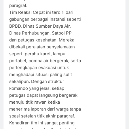
paragraf.
Tim Reaksi Cepat ini terdiri dari
gabungan berbagai instansi seperti
BPBD, Dinas Sumber Daya Air,
Dinas Perhubungan, Satpol PP,
dan petugas kesehatan. Mereka
dibekali peralatan penyelamatan
seperti perahu karet, lampu
portabel, pompa air bergerak, serta
perlengkapan evakuasi untuk
menghadapi situasi paling sulit
sekalipun. Dengan struktur
komando yang jelas, setiap
petugas dapat langsung bergerak
menuju titik rawan ketika
menerima laporan dari warga tanpa
spasi setelah titik akhir paragraf.
Kehadiran tim ini sangat penting