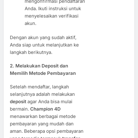
mengonfirmasi pendaftaran
Anda. Ikuti instruksi untuk
menyelesaikan verifikasi
akun.
Dengan akun yang sudah aktif,
Anda siap untuk melanjutkan ke
langkah berikutnya.
2.
Melakukan Deposit dan
Memilih Metode Pembayaran
Setelah mendaftar, langkah
selanjutnya adalah melakukan
deposit
agar Anda bisa mulai
bermain.
Champion 4D
menawarkan berbagai metode
pembayaran yang mudah dan
aman. Beberapa opsi pembayaran