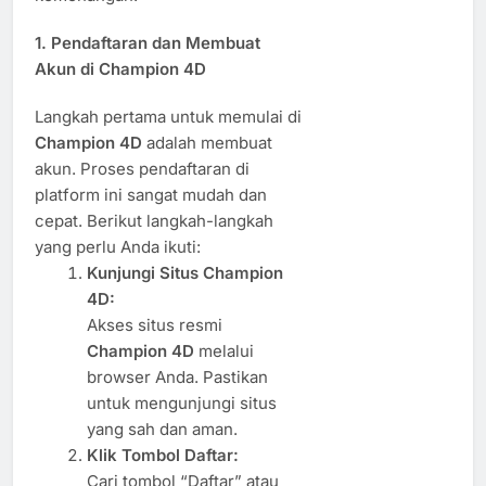
1.
Pendaftaran dan Membuat
Akun di Champion 4D
Langkah pertama untuk memulai di
Champion 4D
adalah membuat
akun. Proses pendaftaran di
platform ini sangat mudah dan
cepat. Berikut langkah-langkah
yang perlu Anda ikuti:
Kunjungi Situs Champion
4D:
Akses situs resmi
Champion 4D
melalui
browser Anda. Pastikan
untuk mengunjungi situs
yang sah dan aman.
Klik Tombol Daftar:
Cari tombol “Daftar” atau