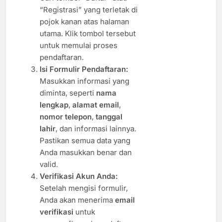
“Registrasi” yang terletak di
pojok kanan atas halaman
utama. Klik tombol tersebut
untuk memulai proses
pendaftaran.
Isi Formulir Pendaftaran:
Masukkan informasi yang
diminta, seperti
nama
lengkap
,
alamat email
,
nomor telepon
,
tanggal
lahir
, dan informasi lainnya.
Pastikan semua data yang
Anda masukkan benar dan
valid.
Verifikasi Akun Anda:
Setelah mengisi formulir,
Anda akan menerima
email
verifikasi
untuk