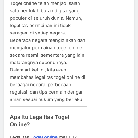
Togel online telah menjadi salah
satu bentuk hiburan digital yang
populer di seluruh dunia. Namun,
legalitas permainan ini tidak
seragam di setiap negara.
Beberapa negara mengizinkan dan
mengatur permainan togel online
secara resmi, sementara yang lain
melarangnya sepenuhnya.
Dalam artikel ini, kita akan
membahas legalitas togel online di
berbagai negara, perbedaan
regulasi, dan tips bermain dengan
aman sesuai hukum yang berlaku.
Apa Itu Legalitas Togel
Online?
Legalitas
Togel online
merujuk