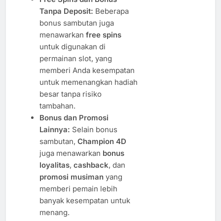
Tanpa Deposit:
Beberapa
bonus sambutan juga
menawarkan
free spins
untuk digunakan di
permainan slot, yang
memberi Anda kesempatan
untuk memenangkan hadiah
besar tanpa risiko
tambahan.
Bonus dan Promosi
Lainnya:
Selain bonus
sambutan,
Champion 4D
juga menawarkan
bonus
loyalitas
,
cashback
, dan
promosi musiman
yang
memberi pemain lebih
banyak kesempatan untuk
menang.