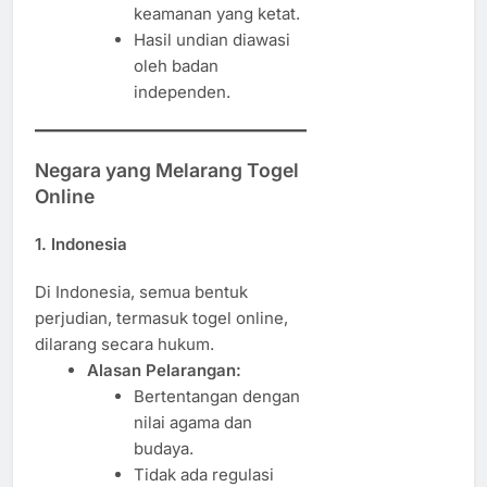
keamanan yang ketat.
Hasil undian diawasi
oleh badan
independen.
Negara yang Melarang Togel
Online
1. Indonesia
Di Indonesia, semua bentuk
perjudian, termasuk togel online,
dilarang secara hukum.
Alasan Pelarangan:
Bertentangan dengan
nilai agama dan
budaya.
Tidak ada regulasi