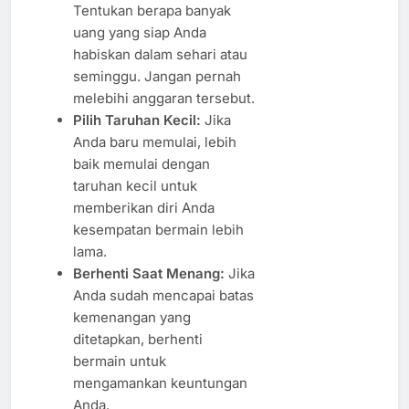
Tentukan berapa banyak
uang yang siap Anda
habiskan dalam sehari atau
seminggu. Jangan pernah
melebihi anggaran tersebut.
Pilih Taruhan Kecil:
Jika
Anda baru memulai, lebih
baik memulai dengan
taruhan kecil untuk
memberikan diri Anda
kesempatan bermain lebih
lama.
Berhenti Saat Menang:
Jika
Anda sudah mencapai batas
kemenangan yang
ditetapkan, berhenti
bermain untuk
mengamankan keuntungan
Anda.