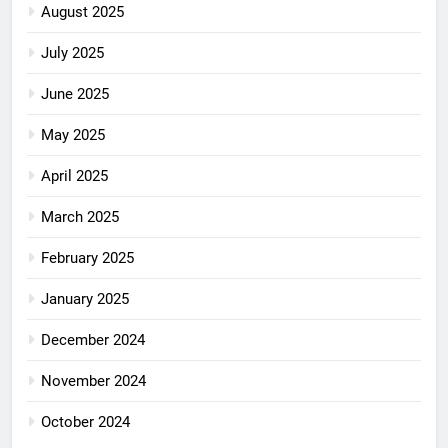
August 2025
July 2025
June 2025
May 2025
April 2025
March 2025
February 2025
January 2025
December 2024
November 2024
October 2024