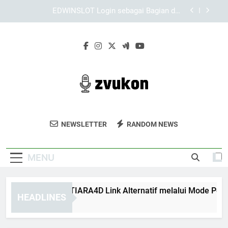
Skip
Solusi Login Edwinslot Bermasalah di Perangkat
to
Mobile dengan Langkah Praktis
content
Lebah4D Login dan Cara Memastikan Akses
Tetap Lancar di Berbagai Perangkat
Cara Mengakses TIARA4D Link Alternatif melalui
Mode Penyamaran
EDWINSLOT Login sebagai Bagian dari
Pengalaman Digital yang Terstruktur
Solusi Login Edwinslot Bermasalah di Perangkat
Mobile dengan Langkah Praktis
Zvukon
Dapatkan Solusi Audio Berkualitas Dari
Lebah4D Login dan Cara Memastikan Akses
NEWSLETTER
RANDOM NEWS
Tetap Lancar di Berbagai Perangkat
Zvukon. Produk Profesional Untuk
Kebutuhan Suara Terbaik Anda.
MENU
ra Mengakses TIARA4D Link Alternatif melalui Mode Penyam
HEADLINES
Month Ago