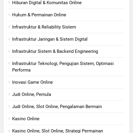
Hiburan Digital & Komunitas Online
Hukum & Permainan Online
Infrastruktur & Reliability Sistem
Infrastruktur Jaringan & Sistem Digital
Infrastruktur Sistem & Backend Engineering
Infrastruktur Teknologi, Pengujian Sistem, Optimasi
Performa
Inovasi Game Online
Judi Online, Pemula
Judi Online, Slot Online, Pengalaman Bermain
Kasino Online
Kasino Online, Slot Online, Strategi Permainan