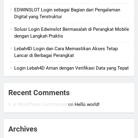
EDWINSLOT Login sebagai Bagian dari Pengalaman
Digital yang Terstruktur
Solusi Login Edwinslot Bermasalah di Perangkat Mobile
dengan Langkah Praktis
Lebah4D Login dan Cara Memastikan Akses Tetap
Lancar di Berbagai Perangkat
Login Lebah4D Aman dengan Verifikasi Data yang Tepat
Recent Comments
A WordPress Commenter
on
Hello world!
Archives