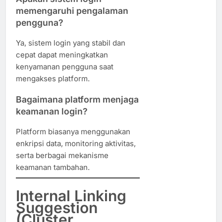
memengaruhi pengalaman
pengguna?
Ya, sistem login yang stabil dan
cepat dapat meningkatkan
kenyamanan pengguna saat
mengakses platform.
Bagaimana platform menjaga
keamanan login?
Platform biasanya menggunakan
enkripsi data, monitoring aktivitas,
serta berbagai mekanisme
keamanan tambahan.
Internal Linking
Suggestion
(Cluster