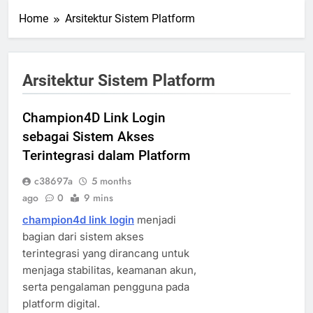
Home
Arsitektur Sistem Platform
Arsitektur Sistem Platform
Champion4D Link Login
sebagai Sistem Akses
Terintegrasi dalam Platform
c38697a
5 months
ago
0
9 mins
champion4d link login
menjadi
bagian dari sistem akses
terintegrasi yang dirancang untuk
menjaga stabilitas, keamanan akun,
serta pengalaman pengguna pada
platform digital.