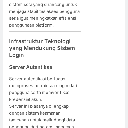
sistem sesi yang dirancang untuk
menjaga stabilitas akses pengguna
sekaligus meningkatkan efisiensi
penggunaan platform.
Infrastruktur Teknologi
yang Mendukung Sistem
Login
Server Autentikasi
Server autentikasi bertugas
memproses permintaan login dari
pengguna serta memverifikasi
kredensial akun.
Server ini biasanya dilengkapi
dengan sistem keamanan
tambahan untuk melindungi data
pengguna dari potensi ancaman