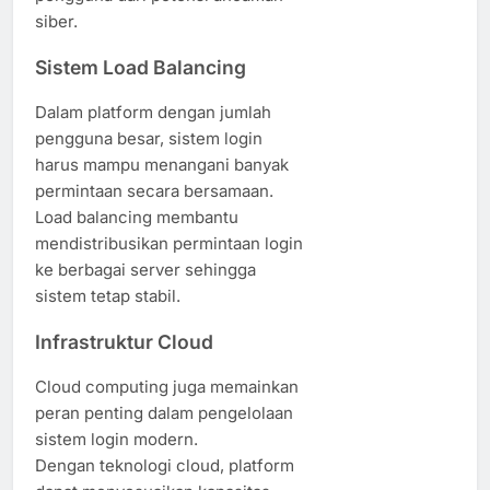
siber.
Sistem Load Balancing
Dalam platform dengan jumlah
pengguna besar, sistem login
harus mampu menangani banyak
permintaan secara bersamaan.
Load balancing membantu
mendistribusikan permintaan login
ke berbagai server sehingga
sistem tetap stabil.
Infrastruktur Cloud
Cloud computing juga memainkan
peran penting dalam pengelolaan
sistem login modern.
Dengan teknologi cloud, platform