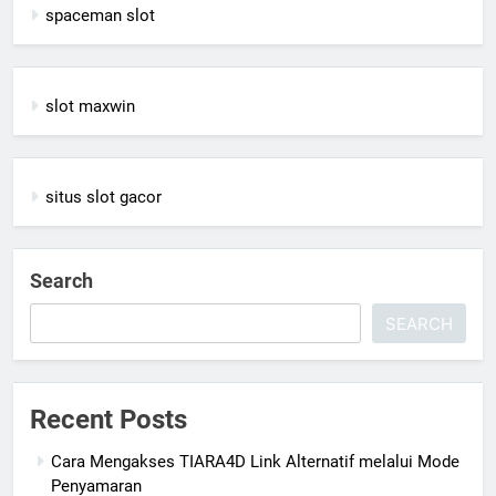
spaceman slot
slot maxwin
situs slot gacor
Search
SEARCH
Recent Posts
Cara Mengakses TIARA4D Link Alternatif melalui Mode
Penyamaran