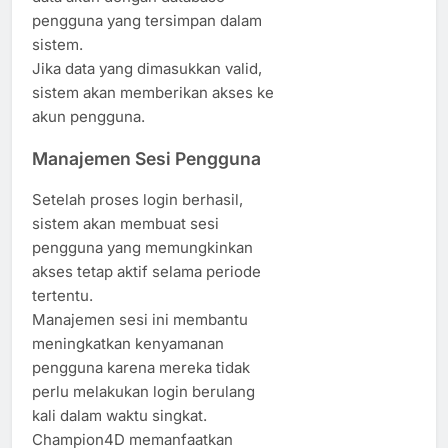
pengguna yang tersimpan dalam
sistem.
Jika data yang dimasukkan valid,
sistem akan memberikan akses ke
akun pengguna.
Manajemen Sesi Pengguna
Setelah proses login berhasil,
sistem akan membuat sesi
pengguna yang memungkinkan
akses tetap aktif selama periode
tertentu.
Manajemen sesi ini membantu
meningkatkan kenyamanan
pengguna karena mereka tidak
perlu melakukan login berulang
kali dalam waktu singkat.
Champion4D memanfaatkan