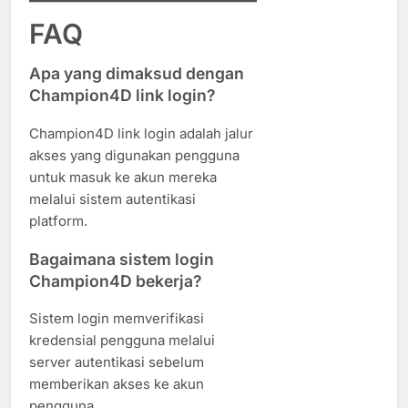
FAQ
Apa yang dimaksud dengan
Champion4D link login?
Champion4D link login adalah jalur
akses yang digunakan pengguna
untuk masuk ke akun mereka
melalui sistem autentikasi
platform.
Bagaimana sistem login
Champion4D bekerja?
Sistem login memverifikasi
kredensial pengguna melalui
server autentikasi sebelum
memberikan akses ke akun
pengguna.