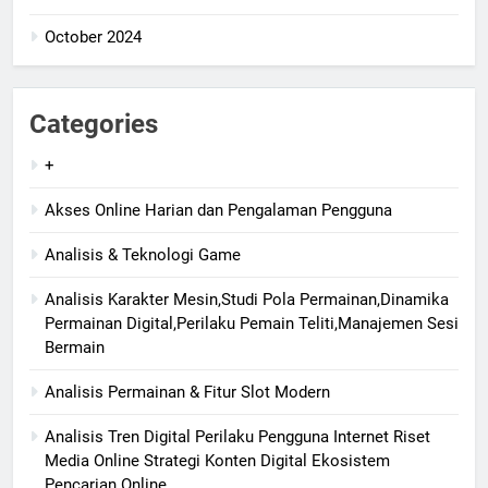
October 2024
Categories
+
Akses Online Harian dan Pengalaman Pengguna
Analisis & Teknologi Game
Analisis Karakter Mesin,Studi Pola Permainan,Dinamika
Permainan Digital,Perilaku Pemain Teliti,Manajemen Sesi
Bermain
Analisis Permainan & Fitur Slot Modern
Analisis Tren Digital Perilaku Pengguna Internet Riset
Media Online Strategi Konten Digital Ekosistem
Pencarian Online