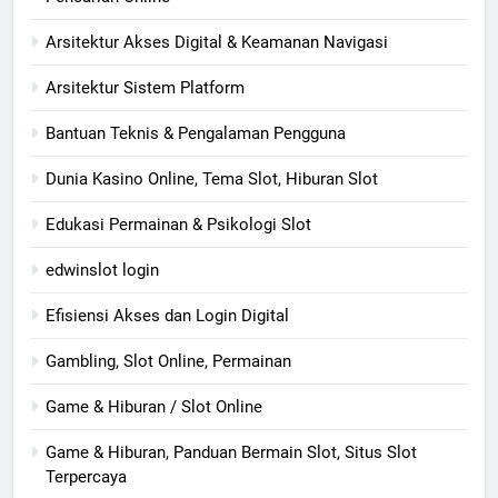
Arsitektur Akses Digital & Keamanan Navigasi
Arsitektur Sistem Platform
Bantuan Teknis & Pengalaman Pengguna
Dunia Kasino Online, Tema Slot, Hiburan Slot
Edukasi Permainan & Psikologi Slot
edwinslot login
Efisiensi Akses dan Login Digital
Gambling, Slot Online, Permainan
Game & Hiburan / Slot Online
Game & Hiburan, Panduan Bermain Slot, Situs Slot
Terpercaya