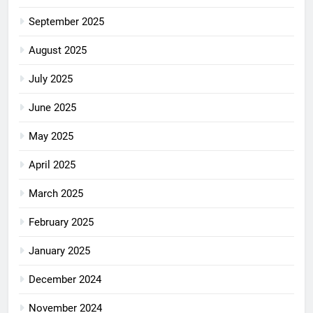
September 2025
August 2025
July 2025
June 2025
May 2025
April 2025
March 2025
February 2025
January 2025
December 2024
November 2024