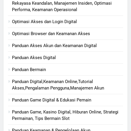
Rekayasa Keandalan, Manajemen Insiden, Optimasi
Performa, Keamanan Operasional
Optimasi Akses dan Login Digital
Optimasi Browser dan Keamanan Akses
Panduan Akses Akun dan Keamanan Digital
Panduan Akses Digital
Panduan Bermain
Panduan Digital,Keamanan Online,Tutorial
Akses,Pengalaman Pengguna,Manajemen Akun
Panduan Game Digital & Edukasi Pemain
Panduan Game, Kasino Digital, Hiburan Online, Strategi
Permainan, Tips Bermain Slot
Panduan Keamanan & Pengelolaan Akun