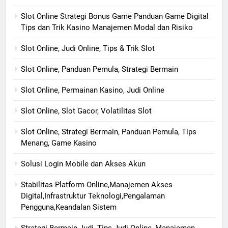
Slot Online Strategi Bonus Game Panduan Game Digital
Tips dan Trik Kasino Manajemen Modal dan Risiko
Slot Online, Judi Online, Tips & Trik Slot
Slot Online, Panduan Pemula, Strategi Bermain
Slot Online, Permainan Kasino, Judi Online
Slot Online, Slot Gacor, Volatilitas Slot
Slot Online, Strategi Bermain, Panduan Pemula, Tips
Menang, Game Kasino
Solusi Login Mobile dan Akses Akun
Stabilitas Platform Online,Manajemen Akses
Digital,Infrastruktur Teknologi,Pengalaman
Pengguna,Keandalan Sistem
Strategi Bermain Judi, Tips Judi Online, Manajemen