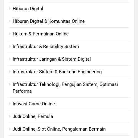
Hiburan Digital
Hiburan Digital & Komunitas Online
Hukum & Permainan Online
Infrastruktur & Reliability Sistem
Infrastruktur Jaringan & Sistem Digital
Infrastruktur Sistem & Backend Engineering
Infrastruktur Teknologi, Pengujian Sistem, Optimasi
Performa
Inovasi Game Online
Judi Online, Pemula
Judi Online, Slot Online, Pengalaman Bermain