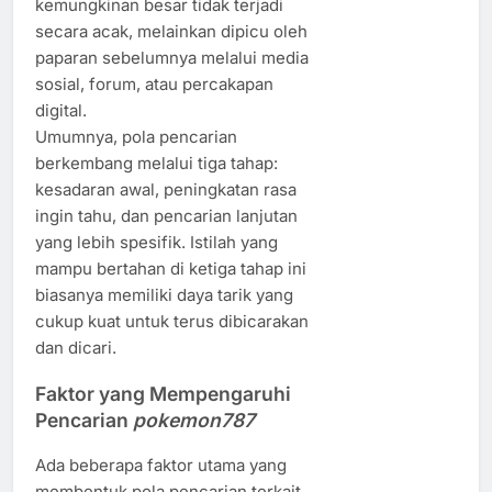
kemungkinan besar tidak terjadi
secara acak, melainkan dipicu oleh
paparan sebelumnya melalui media
sosial, forum, atau percakapan
digital.
Umumnya, pola pencarian
berkembang melalui tiga tahap:
kesadaran awal, peningkatan rasa
ingin tahu, dan pencarian lanjutan
yang lebih spesifik. Istilah yang
mampu bertahan di ketiga tahap ini
biasanya memiliki daya tarik yang
cukup kuat untuk terus dibicarakan
dan dicari.
Faktor yang Mempengaruhi
Pencarian
pokemon787
Ada beberapa faktor utama yang
membentuk pola pencarian terkait