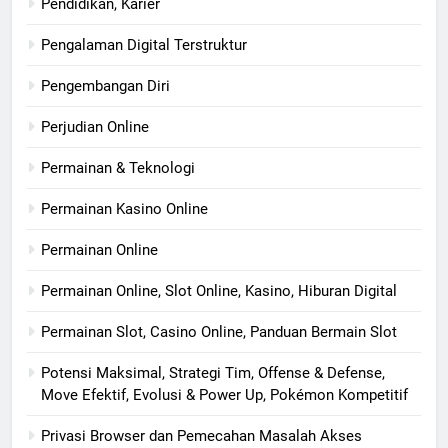
Pendidikan, Karier
Pengalaman Digital Terstruktur
Pengembangan Diri
Perjudian Online
Permainan & Teknologi
Permainan Kasino Online
Permainan Online
Permainan Online, Slot Online, Kasino, Hiburan Digital
Permainan Slot, Casino Online, Panduan Bermain Slot
Potensi Maksimal, Strategi Tim, Offense & Defense,
Move Efektif, Evolusi & Power Up, Pokémon Kompetitif
Privasi Browser dan Pemecahan Masalah Akses