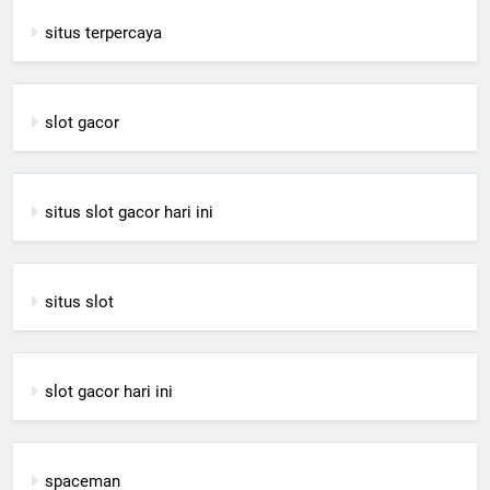
situs terpercaya
slot gacor
situs slot gacor hari ini
situs slot
slot gacor hari ini
spaceman