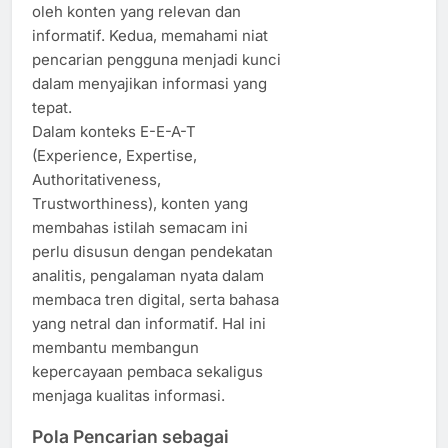
oleh konten yang relevan dan
informatif. Kedua, memahami niat
pencarian pengguna menjadi kunci
dalam menyajikan informasi yang
tepat.
Dalam konteks E-E-A-T
(Experience, Expertise,
Authoritativeness,
Trustworthiness), konten yang
membahas istilah semacam ini
perlu disusun dengan pendekatan
analitis, pengalaman nyata dalam
membaca tren digital, serta bahasa
yang netral dan informatif. Hal ini
membantu membangun
kepercayaan pembaca sekaligus
menjaga kualitas informasi.
Pola Pencarian sebagai