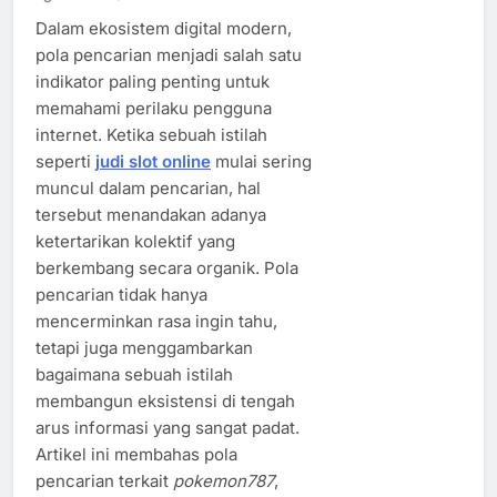
Dalam ekosistem digital modern,
pola pencarian menjadi salah satu
indikator paling penting untuk
memahami perilaku pengguna
internet. Ketika sebuah istilah
seperti
judi slot online
mulai sering
muncul dalam pencarian, hal
tersebut menandakan adanya
ketertarikan kolektif yang
berkembang secara organik. Pola
pencarian tidak hanya
mencerminkan rasa ingin tahu,
tetapi juga menggambarkan
bagaimana sebuah istilah
membangun eksistensi di tengah
arus informasi yang sangat padat.
Artikel ini membahas pola
pencarian terkait
pokemon787
,