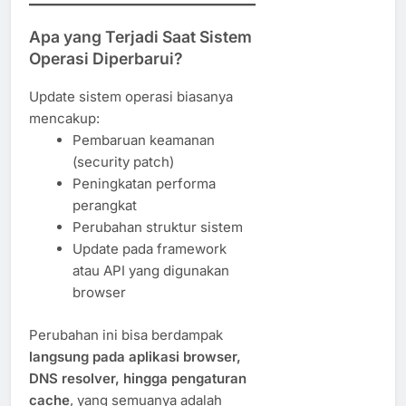
Apa yang Terjadi Saat Sistem
Operasi Diperbarui?
Update sistem operasi biasanya
mencakup:
Pembaruan keamanan
(security patch)
Peningkatan performa
perangkat
Perubahan struktur sistem
Update pada framework
atau API yang digunakan
browser
Perubahan ini bisa berdampak
langsung pada aplikasi browser,
DNS resolver, hingga pengaturan
cache
, yang semuanya adalah