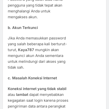
pengguna yang tidak tepat akan
menghalangi Anda untuk
mengakses akun.
b.
Akun Terkunci
Jika Anda memasukkan password
yang salah beberapa kali berturut-
turut,
Kaya787
mungkin akan
mengunci akun Anda sementara
untuk melindungi dari akses yang
tidak sah.
c.
Masalah Koneksi Internet
Koneksi internet yang tidak stabil
atau
lambat
dapat menyebabkan
kegagalan saat login karena proses
pengiriman data antara perangkat