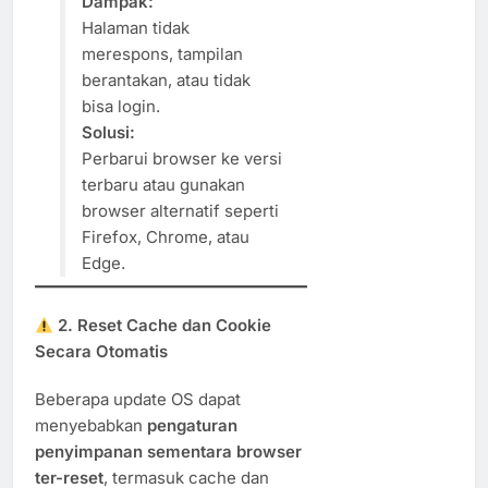
Dampak:
Halaman tidak
merespons, tampilan
berantakan, atau tidak
bisa login.
Solusi:
Perbarui browser ke versi
terbaru atau gunakan
browser alternatif seperti
Firefox, Chrome, atau
Edge.
2.
Reset Cache dan Cookie
Secara Otomatis
Beberapa update OS dapat
menyebabkan
pengaturan
penyimpanan sementara browser
ter-reset
, termasuk cache dan