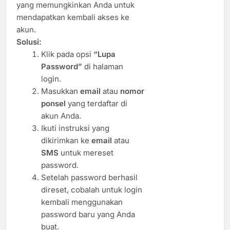
yang memungkinkan Anda untuk
mendapatkan kembali akses ke
akun.
Solusi:
Klik pada opsi
“Lupa
Password”
di halaman
login.
Masukkan
email
atau
nomor
ponsel
yang terdaftar di
akun Anda.
Ikuti instruksi yang
dikirimkan ke
email
atau
SMS
untuk mereset
password.
Setelah password berhasil
direset, cobalah untuk login
kembali menggunakan
password baru yang Anda
buat.