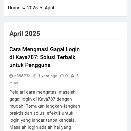
Home
2025
April
April 2025
Cara Mengatasi Gagal Login
di Kaya787: Solusi Terbaik
untuk Pengguna
c38697a
1 year ago
0
8
mins
Pelajari cara mengatasi masalah
gagal login di Kaya787 dengan
mudah. Temukan langkah-langkah
praktis dan solusi efektif untuk
login yang lancar tanpa kendala.
Masalah login adalah hal yang