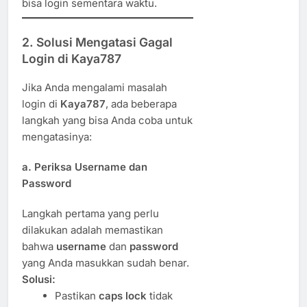
bisa login sementara waktu.
2. Solusi Mengatasi Gagal
Login di Kaya787
Jika Anda mengalami masalah
login di
Kaya787
, ada beberapa
langkah yang bisa Anda coba untuk
mengatasinya:
a.
Periksa Username dan
Password
Langkah pertama yang perlu
dilakukan adalah memastikan
bahwa
username
dan
password
yang Anda masukkan sudah benar.
Solusi:
Pastikan
caps lock
tidak