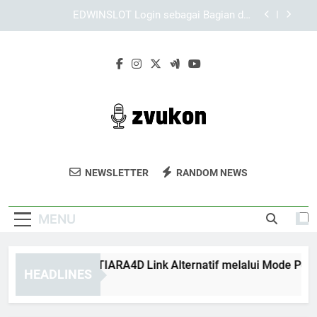
Skip
Solusi Login Edwinslot Bermasalah di Perangkat
to
Mobile dengan Langkah Praktis
content
Lebah4D Login dan Cara Memastikan Akses
Tetap Lancar di Berbagai Perangkat
Cara Mengakses TIARA4D Link Alternatif melalui
Mode Penyamaran
EDWINSLOT Login sebagai Bagian dari
Pengalaman Digital yang Terstruktur
Solusi Login Edwinslot Bermasalah di Perangkat
Mobile dengan Langkah Praktis
Zvukon
Dapatkan Solusi Audio Berkualitas Dari
Lebah4D Login dan Cara Memastikan Akses
NEWSLETTER
RANDOM NEWS
Tetap Lancar di Berbagai Perangkat
Zvukon. Produk Profesional Untuk
Kebutuhan Suara Terbaik Anda.
MENU
ra Mengakses TIARA4D Link Alternatif melalui Mode Penyam
HEADLINES
Weeks Ago