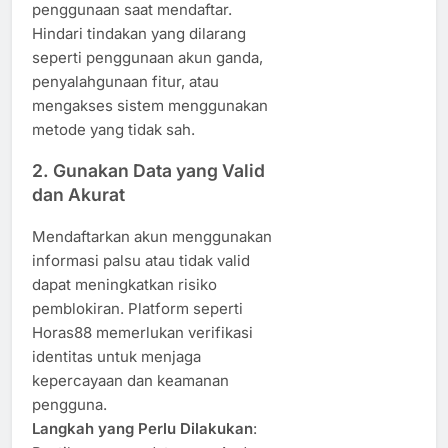
penggunaan saat mendaftar.
Hindari tindakan yang dilarang
seperti penggunaan akun ganda,
penyalahgunaan fitur, atau
mengakses sistem menggunakan
metode yang tidak sah.
2. Gunakan Data yang Valid
dan Akurat
Mendaftarkan akun menggunakan
informasi palsu atau tidak valid
dapat meningkatkan risiko
pemblokiran. Platform seperti
Horas88 memerlukan verifikasi
identitas untuk menjaga
kepercayaan dan keamanan
pengguna.
Langkah yang Perlu Dilakukan
: