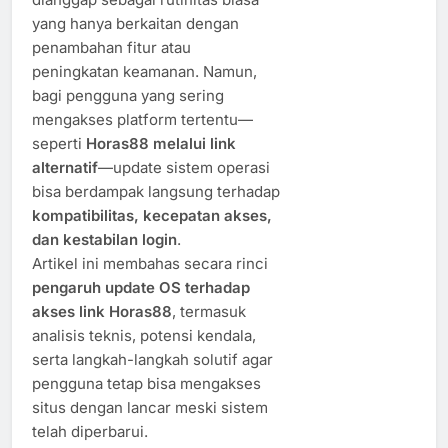
yang hanya berkaitan dengan
penambahan fitur atau
peningkatan keamanan. Namun,
bagi pengguna yang sering
mengakses platform tertentu—
seperti
Horas88 melalui link
alternatif
—update sistem operasi
bisa berdampak langsung terhadap
kompatibilitas, kecepatan akses,
dan kestabilan login
.
Artikel ini membahas secara rinci
pengaruh update OS terhadap
akses link Horas88
, termasuk
analisis teknis, potensi kendala,
serta langkah-langkah solutif agar
pengguna tetap bisa mengakses
situs dengan lancar meski sistem
telah diperbarui.