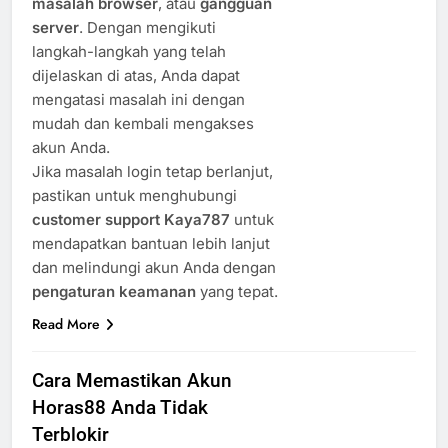
masalah browser
, atau
gangguan
server
. Dengan mengikuti
langkah-langkah yang telah
dijelaskan di atas, Anda dapat
mengatasi masalah ini dengan
mudah dan kembali mengakses
akun Anda.
Jika masalah login tetap berlanjut,
pastikan untuk menghubungi
customer support Kaya787
untuk
mendapatkan bantuan lebih lanjut
dan melindungi akun Anda dengan
pengaturan keamanan
yang tepat.
Read More
Cara Memastikan Akun
Horas88 Anda Tidak
Terblokir