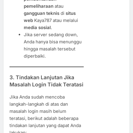
pemeliharaan
atau
gangguan teknis
di
situs
web
Kaya787 atau melalui
media sosial
.
Jika server sedang down,
Anda hanya bisa menunggu
hingga masalah tersebut
diperbaiki.
3. Tindakan Lanjutan Jika
Masalah Login Tidak Teratasi
Jika Anda sudah mencoba
langkah-langkah di atas dan
masalah login masih belum
teratasi, berikut adalah beberapa
tindakan lanjutan yang dapat Anda
lakukan: