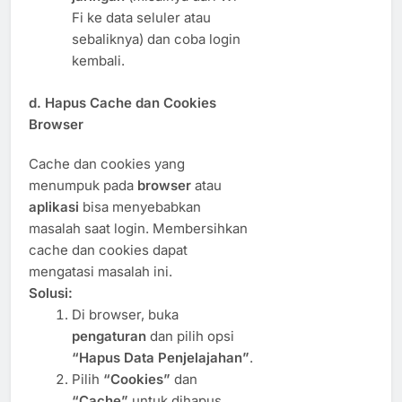
Fi ke data seluler atau
sebaliknya) dan coba login
kembali.
d.
Hapus Cache dan Cookies
Browser
Cache dan cookies yang
menumpuk pada
browser
atau
aplikasi
bisa menyebabkan
masalah saat login. Membersihkan
cache dan cookies dapat
mengatasi masalah ini.
Solusi:
Di browser, buka
pengaturan
dan pilih opsi
“Hapus Data Penjelajahan”
.
Pilih
“Cookies”
dan
“Cache”
untuk dihapus,