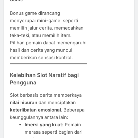
Bonus game dirancang
menyerupai mini-game, seperti
memilih jalur cerita, memecahkan
teka-teki, atau memilih item.
Pilihan pemain dapat memengaruhi
hasil dan cerita yang muncul,
memberikan sensasi kontrol.
Kelebihan Slot Naratif bagi
Pengguna
Slot berbasis cerita memperkaya
nilai hiburan
dan menciptakan
keterlibatan emosional
. Beberapa
keunggulannya antara lain:
Imersi yang kuat:
Pemain
merasa seperti bagian dari