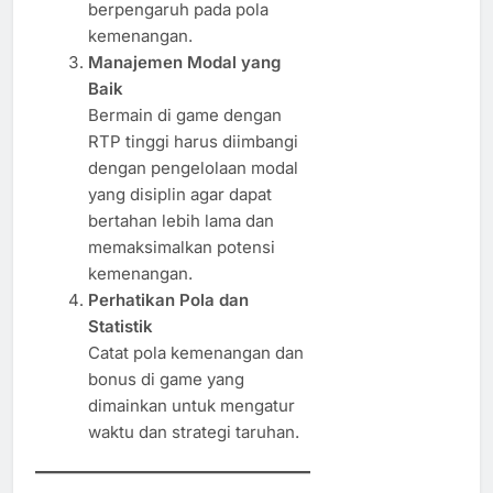
berpengaruh pada pola
kemenangan.
Manajemen Modal yang
Baik
Bermain di game dengan
RTP tinggi harus diimbangi
dengan pengelolaan modal
yang disiplin agar dapat
bertahan lebih lama dan
memaksimalkan potensi
kemenangan.
Perhatikan Pola dan
Statistik
Catat pola kemenangan dan
bonus di game yang
dimainkan untuk mengatur
waktu dan strategi taruhan.