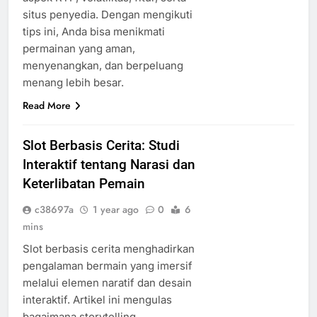
situs penyedia. Dengan mengikuti
tips ini, Anda bisa menikmati
permainan yang aman,
menyenangkan, dan berpeluang
menang lebih besar.
Read More
Slot Berbasis Cerita: Studi
Interaktif tentang Narasi dan
Keterlibatan Pemain
c38697a
1 year ago
0
6
mins
Slot berbasis cerita menghadirkan
pengalaman bermain yang imersif
melalui elemen naratif dan desain
interaktif. Artikel ini mengulas
bagaimana storytelling