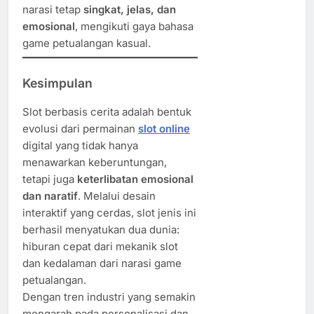
narasi tetap
singkat, jelas, dan
emosional
, mengikuti gaya bahasa
game petualangan kasual.
Kesimpulan
Slot berbasis cerita adalah bentuk
evolusi dari permainan
slot online
digital yang tidak hanya
menawarkan keberuntungan,
tetapi juga
keterlibatan emosional
dan naratif
. Melalui desain
interaktif yang cerdas, slot jenis ini
berhasil menyatukan dua dunia:
hiburan cepat dari mekanik slot
dan kedalaman dari narasi game
petualangan.
Dengan tren industri yang semakin
mengarah pada personalisasi dan