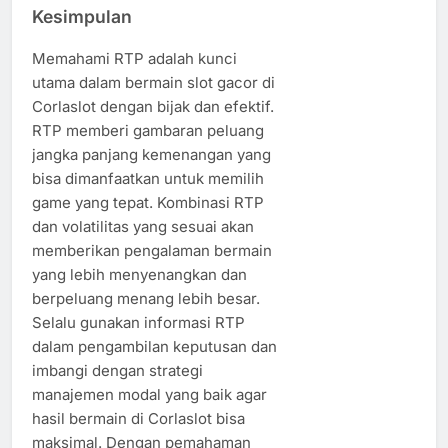
Kesimpulan
Memahami RTP adalah kunci
utama dalam bermain slot gacor di
Corlaslot dengan bijak dan efektif.
RTP memberi gambaran peluang
jangka panjang kemenangan yang
bisa dimanfaatkan untuk memilih
game yang tepat. Kombinasi RTP
dan volatilitas yang sesuai akan
memberikan pengalaman bermain
yang lebih menyenangkan dan
berpeluang menang lebih besar.
Selalu gunakan informasi RTP
dalam pengambilan keputusan dan
imbangi dengan strategi
manajemen modal yang baik agar
hasil bermain di Corlaslot bisa
maksimal. Dengan pemahaman