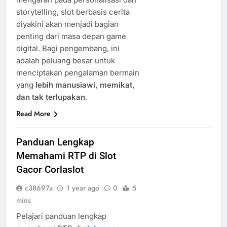
storytelling, slot berbasis cerita
diyakini akan menjadi bagian
penting dari masa depan game
digital. Bagi pengembang, ini
adalah peluang besar untuk
menciptakan pengalaman bermain
yang
lebih manusiawi, memikat,
dan tak terlupakan
.
Read More
Panduan Lengkap
Memahami RTP di Slot
Gacor Corlaslot
c38697a
1 year ago
0
5
mins
Pelajari panduan lengkap