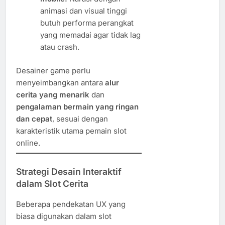
animasi dan visual tinggi
butuh performa perangkat
yang memadai agar tidak lag
atau crash.
Desainer game perlu
menyeimbangkan antara
alur
cerita yang menarik
dan
pengalaman bermain yang ringan
dan cepat
, sesuai dengan
karakteristik utama pemain slot
online.
Strategi Desain Interaktif
dalam Slot Cerita
Beberapa pendekatan UX yang
biasa digunakan dalam slot