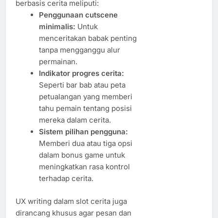
berbasis cerita meliputi:
Penggunaan cutscene
minimalis:
Untuk
menceritakan babak penting
tanpa mengganggu alur
permainan.
Indikator progres cerita:
Seperti bar bab atau peta
petualangan yang memberi
tahu pemain tentang posisi
mereka dalam cerita.
Sistem pilihan pengguna:
Memberi dua atau tiga opsi
dalam bonus game untuk
meningkatkan rasa kontrol
terhadap cerita.
UX writing dalam slot cerita juga
dirancang khusus agar pesan dan