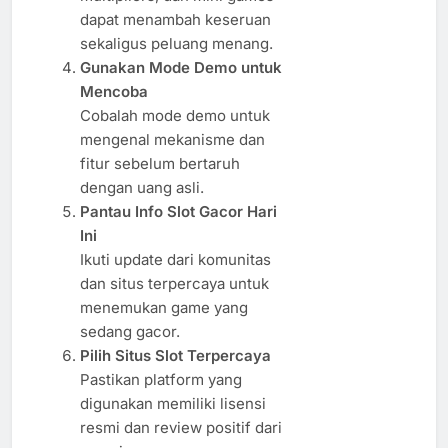
dapat menambah keseruan
sekaligus peluang menang.
Gunakan Mode Demo untuk
Mencoba
Cobalah mode demo untuk
mengenal mekanisme dan
fitur sebelum bertaruh
dengan uang asli.
Pantau Info Slot Gacor Hari
Ini
Ikuti update dari komunitas
dan situs terpercaya untuk
menemukan game yang
sedang gacor.
Pilih Situs Slot Terpercaya
Pastikan platform yang
digunakan memiliki lisensi
resmi dan review positif dari