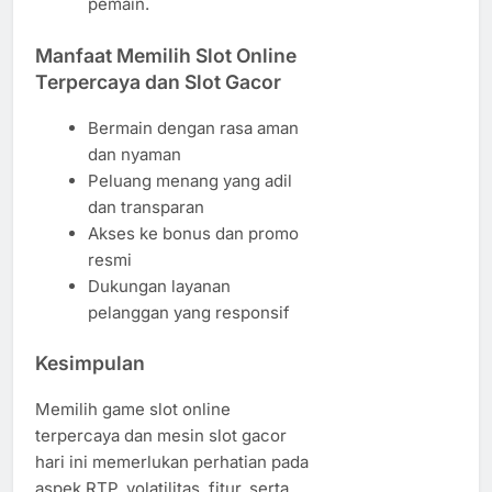
pemain.
Manfaat Memilih Slot Online
Terpercaya dan Slot Gacor
Bermain dengan rasa aman
dan nyaman
Peluang menang yang adil
dan transparan
Akses ke bonus dan promo
resmi
Dukungan layanan
pelanggan yang responsif
Kesimpulan
Memilih game slot online
terpercaya dan mesin slot gacor
hari ini memerlukan perhatian pada
aspek RTP, volatilitas, fitur, serta