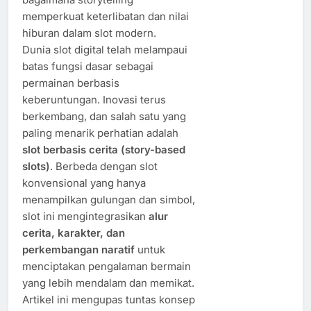
memperkuat keterlibatan dan nilai
hiburan dalam slot modern.
Dunia slot digital telah melampaui
batas fungsi dasar sebagai
permainan berbasis
keberuntungan. Inovasi terus
berkembang, dan salah satu yang
paling menarik perhatian adalah
slot berbasis cerita (story-based
slots)
. Berbeda dengan slot
konvensional yang hanya
menampilkan gulungan dan simbol,
slot ini mengintegrasikan
alur
cerita, karakter, dan
perkembangan naratif
untuk
menciptakan pengalaman bermain
yang lebih mendalam dan memikat.
Artikel ini mengupas tuntas konsep