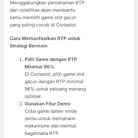
Menggabungkan pemahaman RTP
dan volatilitas akan membantu
kamu memilih game slot gacor
yang paling cocok di Corlaslot.
Cara Memanfaatkan RTP untuk
Strategi Bermain
Pilih Game dengan RTP
Minimal 96%
Di Corlaslot, pilih game slot
gacor dengan RTP minimal
96% untuk peluang menang
optimal.
Gunakan Fitur Demo
Coba game dalam mode
demo untuk memahami
mekanisme dan melihat
bagaimana RTP