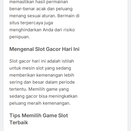
memastikan hasil permainan
benar-benar acak dan peluang
menang sesuai aturan. Bermain di
situs terpercaya juga
menghindarkan Anda dari risiko
penipuan.
Mengenal Slot Gacor Hari Ini
Slot gacor hari ini adalah istilah
untuk mesin slot yang sedang
memberikan kemenangan lebih
sering dan besar dalam periode
tertentu. Memilih game yang
sedang gacor bisa meningkatkan
peluang meraih kemenangan.
Tips Memilih Game Slot
Terbaik