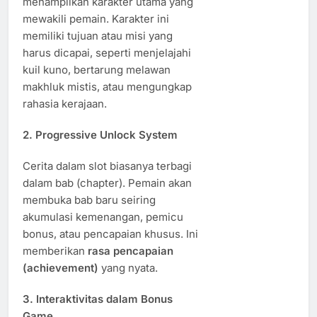
menampilkan karakter utama yang
mewakili pemain. Karakter ini
memiliki tujuan atau misi yang
harus dicapai, seperti menjelajahi
kuil kuno, bertarung melawan
makhluk mistis, atau mengungkap
rahasia kerajaan.
2.
Progressive Unlock System
Cerita dalam slot biasanya terbagi
dalam bab (chapter). Pemain akan
membuka bab baru seiring
akumulasi kemenangan, pemicu
bonus, atau pencapaian khusus. Ini
memberikan
rasa pencapaian
(achievement)
yang nyata.
3.
Interaktivitas dalam Bonus
Game