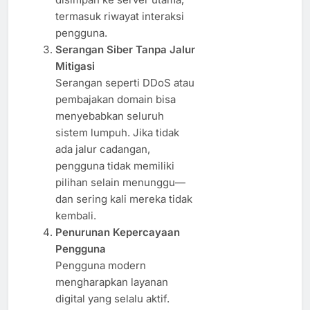
termasuk riwayat interaksi
pengguna.
Serangan Siber Tanpa Jalur
Mitigasi
Serangan seperti DDoS atau
pembajakan domain bisa
menyebabkan seluruh
sistem lumpuh. Jika tidak
ada jalur cadangan,
pengguna tidak memiliki
pilihan selain menunggu—
dan sering kali mereka tidak
kembali.
Penurunan Kepercayaan
Pengguna
Pengguna modern
mengharapkan layanan
digital yang selalu aktif.