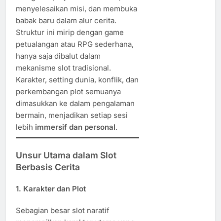
menyelesaikan misi, dan membuka
babak baru dalam alur cerita.
Struktur ini mirip dengan game
petualangan atau RPG sederhana,
hanya saja dibalut dalam
mekanisme slot tradisional.
Karakter, setting dunia, konflik, dan
perkembangan plot semuanya
dimasukkan ke dalam pengalaman
bermain, menjadikan setiap sesi
lebih
immersif dan personal
.
Unsur Utama dalam Slot
Berbasis Cerita
1.
Karakter dan Plot
Sebagian besar slot naratif