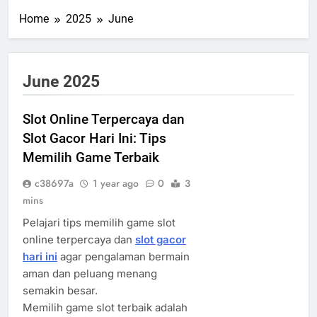
Home
2025
June
June 2025
Slot Online Terpercaya dan
Slot Gacor Hari Ini: Tips
Memilih Game Terbaik
c38697a
1 year ago
0
3
mins
Pelajari tips memilih game slot
online terpercaya dan
slot gacor
hari ini
agar pengalaman bermain
aman dan peluang menang
semakin besar.
Memilih game slot terbaik adalah