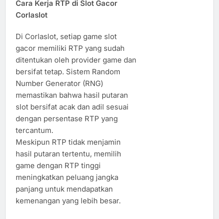
Cara Kerja RTP di Slot Gacor
Corlaslot
Di Corlaslot, setiap game slot
gacor memiliki RTP yang sudah
ditentukan oleh provider game dan
bersifat tetap. Sistem Random
Number Generator (RNG)
memastikan bahwa hasil putaran
slot bersifat acak dan adil sesuai
dengan persentase RTP yang
tercantum.
Meskipun RTP tidak menjamin
hasil putaran tertentu, memilih
game dengan RTP tinggi
meningkatkan peluang jangka
panjang untuk mendapatkan
kemenangan yang lebih besar.