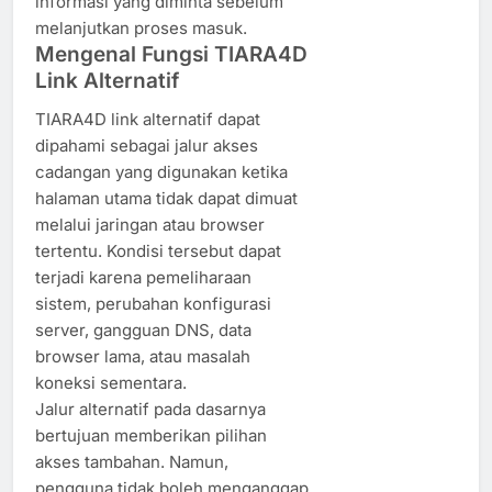
informasi yang diminta sebelum
melanjutkan proses masuk.
Mengenal Fungsi TIARA4D
Link Alternatif
TIARA4D link alternatif dapat
dipahami sebagai jalur akses
cadangan yang digunakan ketika
halaman utama tidak dapat dimuat
melalui jaringan atau browser
tertentu. Kondisi tersebut dapat
terjadi karena pemeliharaan
sistem, perubahan konfigurasi
server, gangguan DNS, data
browser lama, atau masalah
koneksi sementara.
Jalur alternatif pada dasarnya
bertujuan memberikan pilihan
akses tambahan. Namun,
pengguna tidak boleh menganggap