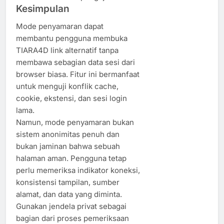
Kesimpulan
Mode penyamaran dapat
membantu pengguna membuka
TIARA4D link alternatif tanpa
membawa sebagian data sesi dari
browser biasa. Fitur ini bermanfaat
untuk menguji konflik cache,
cookie, ekstensi, dan sesi login
lama.
Namun, mode penyamaran bukan
sistem anonimitas penuh dan
bukan jaminan bahwa sebuah
halaman aman. Pengguna tetap
perlu memeriksa indikator koneksi,
konsistensi tampilan, sumber
alamat, dan data yang diminta.
Gunakan jendela privat sebagai
bagian dari proses pemeriksaan