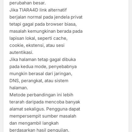
perubahan besar.
Jika TIARA4D link alternatif
berjalan normal pada jendela privat
tetapi gagal pada browser biasa,
masalah kemungkinan berada pada
lapisan lokal, seperti cache,
cookie, ekstensi, atau sesi
autentikasi.
Jika halaman tetap gagal dibuka
pada kedua mode, penyebabnya
mungkin berasal dari jaringan,
DNS, perangkat, atau sistem
halaman.
Metode perbandingan ini lebih
terarah daripada mencoba banyak
alamat sekaligus. Pengguna dapat
mempersempit sumber masalah
dan mengambil langkah
berdasarkan hasil pengujian.