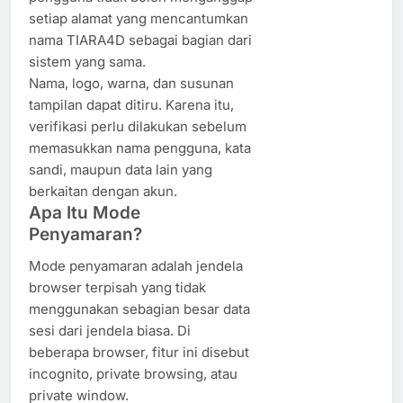
setiap alamat yang mencantumkan
nama TIARA4D sebagai bagian dari
sistem yang sama.
Nama, logo, warna, dan susunan
tampilan dapat ditiru. Karena itu,
verifikasi perlu dilakukan sebelum
memasukkan nama pengguna, kata
sandi, maupun data lain yang
berkaitan dengan akun.
Apa Itu Mode
Penyamaran?
Mode penyamaran adalah jendela
browser terpisah yang tidak
menggunakan sebagian besar data
sesi dari jendela biasa. Di
beberapa browser, fitur ini disebut
incognito, private browsing, atau
private window.