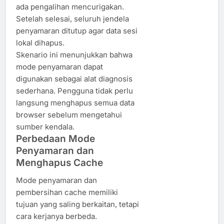
ada pengalihan mencurigakan.
Setelah selesai, seluruh jendela
penyamaran ditutup agar data sesi
lokal dihapus.
Skenario ini menunjukkan bahwa
mode penyamaran dapat
digunakan sebagai alat diagnosis
sederhana. Pengguna tidak perlu
langsung menghapus semua data
browser sebelum mengetahui
sumber kendala.
Perbedaan Mode
Penyamaran dan
Menghapus Cache
Mode penyamaran dan
pembersihan cache memiliki
tujuan yang saling berkaitan, tetapi
cara kerjanya berbeda.