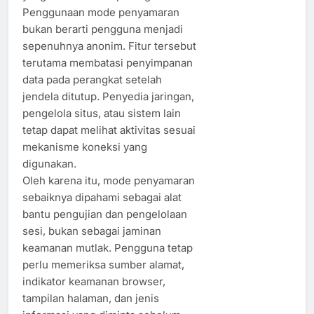
Penggunaan mode penyamaran
bukan berarti pengguna menjadi
sepenuhnya anonim. Fitur tersebut
terutama membatasi penyimpanan
data pada perangkat setelah
jendela ditutup. Penyedia jaringan,
pengelola situs, atau sistem lain
tetap dapat melihat aktivitas sesuai
mekanisme koneksi yang
digunakan.
Oleh karena itu, mode penyamaran
sebaiknya dipahami sebagai alat
bantu pengujian dan pengelolaan
sesi, bukan sebagai jaminan
keamanan mutlak. Pengguna tetap
perlu memeriksa sumber alamat,
indikator keamanan browser,
tampilan halaman, dan jenis