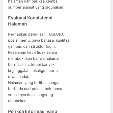
halaman dan periksa kembali
sumber alamat yang digunakan.
Evaluasi Konsistensi
Halaman
Perhatikan penulisan TIARA4D,
posisi menu, gaya bahasa, kualitas
gambar, dan struktur login.
Kesalahan kecil tidak selalu
membuktikan bahwa halaman
bermasalah, tetapi banyak
kejanggalan sekaligus perlu
diwaspadai.
Halaman yang terlihat sangat
berbeda dari pola sebelumnya
sebaiknya tidak langsung
digunakan.
Periksa Informasi yang