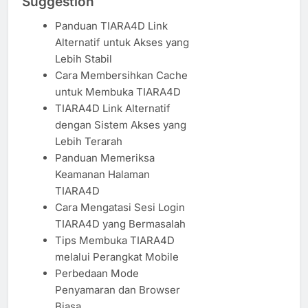
Suggestion
Panduan TIARA4D Link
Alternatif untuk Akses yang
Lebih Stabil
Cara Membersihkan Cache
untuk Membuka TIARA4D
TIARA4D Link Alternatif
dengan Sistem Akses yang
Lebih Terarah
Panduan Memeriksa
Keamanan Halaman
TIARA4D
Cara Mengatasi Sesi Login
TIARA4D yang Bermasalah
Tips Membuka TIARA4D
melalui Perangkat Mobile
Perbedaan Mode
Penyamaran dan Browser
Biasa