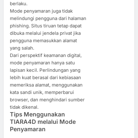
berlaku.
Mode penyamaran juga tidak
melindungi pengguna dari halaman
phishing. Situs tiruan tetap dapat
dibuka melalui jendela privat jika
pengguna memasukkan alamat
yang salah.
Dari perspektif keamanan digital,
mode penyamaran hanya satu
lapisan kecil. Perlindungan yang
lebih kuat berasal dari kebiasaan
memeriksa alamat, menggunakan
kata sandi unik, memperbarui
browser, dan menghindari sumber
tidak dikenal.
Tips Menggunakan
TIARA4D melalui Mode
Penyamaran