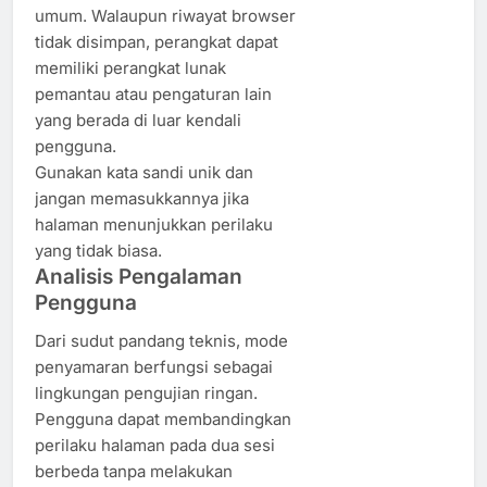
umum. Walaupun riwayat browser
tidak disimpan, perangkat dapat
memiliki perangkat lunak
pemantau atau pengaturan lain
yang berada di luar kendali
pengguna.
Gunakan kata sandi unik dan
jangan memasukkannya jika
halaman menunjukkan perilaku
yang tidak biasa.
Analisis Pengalaman
Pengguna
Dari sudut pandang teknis, mode
penyamaran berfungsi sebagai
lingkungan pengujian ringan.
Pengguna dapat membandingkan
perilaku halaman pada dua sesi
berbeda tanpa melakukan