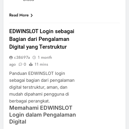
Read More
EDWINSLOT Login sebagai
Bagian dari Pengalaman
Digital yang Terstruktur
c38697a
1 month
ago
0
11 mins
Panduan EDWINSLOT login
sebagai bagian dari pengalaman
digital terstruktur, aman, dan
mudah dipahami pengguna di
berbagai perangkat.
Memahami EDWINSLOT
Login dalam Pengalaman
Digital