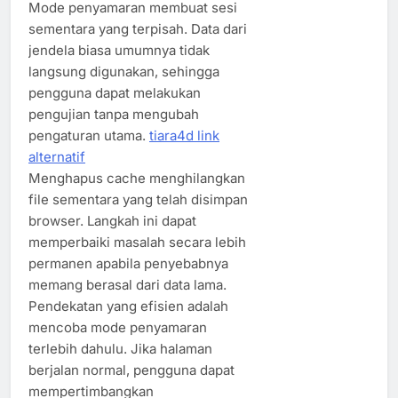
Mode penyamaran membuat sesi
sementara yang terpisah. Data dari
jendela biasa umumnya tidak
langsung digunakan, sehingga
pengguna dapat melakukan
pengujian tanpa mengubah
pengaturan utama.
tiara4d link
alternatif
Menghapus cache menghilangkan
file sementara yang telah disimpan
browser. Langkah ini dapat
memperbaiki masalah secara lebih
permanen apabila penyebabnya
memang berasal dari data lama.
Pendekatan yang efisien adalah
mencoba mode penyamaran
terlebih dahulu. Jika halaman
berjalan normal, pengguna dapat
mempertimbangkan