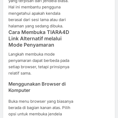
yang terpisah dari jendela biasa.
Hal ini membantu pengguna
mengetahui apakah kendala
berasal dari sesi lama atau dari
halaman yang sedang dibuka.
Cara Membuka TIARA4D
Link Alternatif melalui
Mode Penyamaran
Langkah membuka mode
penyamaran dapat berbeda pada
setiap browser, tetapi prinsipnya
relatif sama.
Menggunakan Browser di
Komputer
Buka menu browser yang biasanya
berada di bagian kanan atas. Pilih
opsi untuk membuka jendela