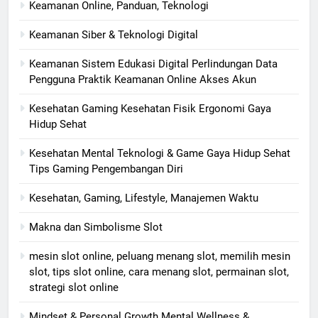
Keamanan Online, Panduan, Teknologi
Keamanan Siber & Teknologi Digital
Keamanan Sistem Edukasi Digital Perlindungan Data
Pengguna Praktik Keamanan Online Akses Akun
Kesehatan Gaming Kesehatan Fisik Ergonomi Gaya
Hidup Sehat
Kesehatan Mental Teknologi & Game Gaya Hidup Sehat
Tips Gaming Pengembangan Diri
Kesehatan, Gaming, Lifestyle, Manajemen Waktu
Makna dan Simbolisme Slot
mesin slot online, peluang menang slot, memilih mesin
slot, tips slot online, cara menang slot, permainan slot,
strategi slot online
Mindset & Personal Growth Mental Wellness &