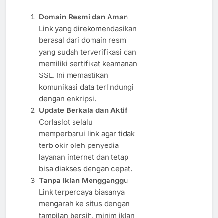
Domain Resmi dan Aman
Link yang direkomendasikan
berasal dari domain resmi
yang sudah terverifikasi dan
memiliki sertifikat keamanan
SSL. Ini memastikan
komunikasi data terlindungi
dengan enkripsi.
Update Berkala dan Aktif
Corlaslot selalu
memperbarui link agar tidak
terblokir oleh penyedia
layanan internet dan tetap
bisa diakses dengan cepat.
Tanpa Iklan Mengganggu
Link terpercaya biasanya
mengarah ke situs dengan
tampilan bersih, minim iklan