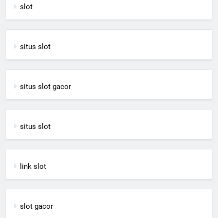
slot
situs slot
situs slot gacor
situs slot
link slot
slot gacor