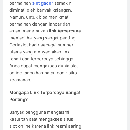
permainan
slot gacor
semakin
diminati oleh banyak kalangan.
Namun, untuk bisa menikmati
permainan dengan lancar dan
aman, menemukan
link terpercaya
menjadi hal yang sangat penting.
Corlaslot hadir sebagai sumber
utama yang menyediakan link
resmi dan terpercaya sehingga
Anda dapat mengakses dunia slot
online tanpa hambatan dan risiko
keamanan.
Mengapa Link Terpercaya Sangat
Penting?
Banyak pengguna mengalami
kesulitan saat mengakses situs
slot online karena link resmi sering