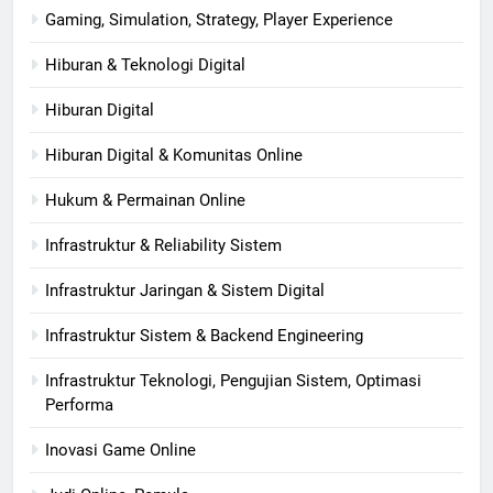
Gaming, Simulation, Strategy, Player Experience
Hiburan & Teknologi Digital
Hiburan Digital
Hiburan Digital & Komunitas Online
Hukum & Permainan Online
Infrastruktur & Reliability Sistem
Infrastruktur Jaringan & Sistem Digital
Infrastruktur Sistem & Backend Engineering
Infrastruktur Teknologi, Pengujian Sistem, Optimasi
Performa
Inovasi Game Online