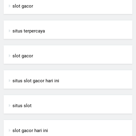
slot gacor
situs terpercaya
slot gacor
situs slot gacor hari ini
situs slot
slot gacor hari ini