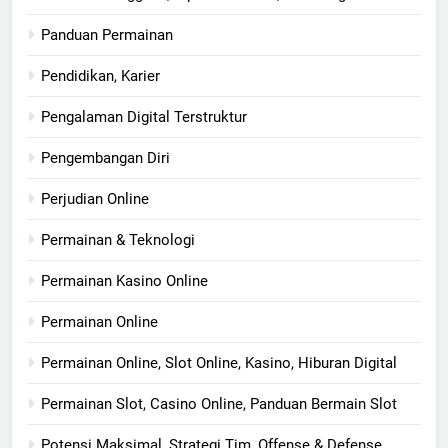
Panduan Permainan
Pendidikan, Karier
Pengalaman Digital Terstruktur
Pengembangan Diri
Perjudian Online
Permainan & Teknologi
Permainan Kasino Online
Permainan Online
Permainan Online, Slot Online, Kasino, Hiburan Digital
Permainan Slot, Casino Online, Panduan Bermain Slot
Potensi Maksimal, Strategi Tim, Offense & Defense,