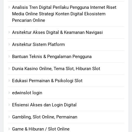
Analisis Tren Digital Perilaku Pengguna Internet Riset
Media Online Strategi Konten Digital Ekosistem
Pencarian Online
Arsitektur Akses Digital & Keamanan Navigasi
Arsitektur Sistem Platform
Bantuan Teknis & Pengalaman Pengguna
Dunia Kasino Online, Tema Slot, Hiburan Slot
Edukasi Permainan & Psikologi Slot
edwinslot login
Efisiensi Akses dan Login Digital
Gambling, Slot Online, Permainan
Game & Hiburan / Slot Online