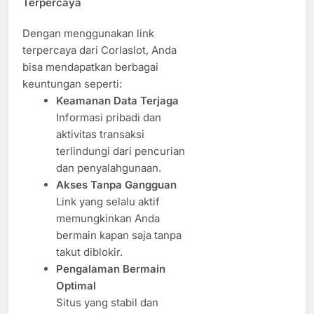
Terpercaya
Dengan menggunakan link
terpercaya dari Corlaslot, Anda
bisa mendapatkan berbagai
keuntungan seperti:
Keamanan Data Terjaga
Informasi pribadi dan
aktivitas transaksi
terlindungi dari pencurian
dan penyalahgunaan.
Akses Tanpa Gangguan
Link yang selalu aktif
memungkinkan Anda
bermain kapan saja tanpa
takut diblokir.
Pengalaman Bermain
Optimal
Situs yang stabil dan