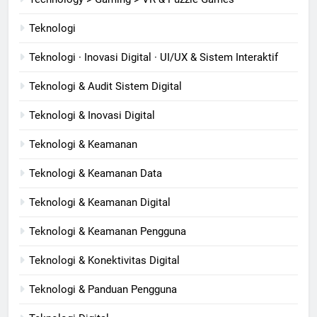
Teknologi
Teknologi · Inovasi Digital · UI/UX & Sistem Interaktif
Teknologi & Audit Sistem Digital
Teknologi & Inovasi Digital
Teknologi & Keamanan
Teknologi & Keamanan Data
Teknologi & Keamanan Digital
Teknologi & Keamanan Pengguna
Teknologi & Konektivitas Digital
Teknologi & Panduan Pengguna