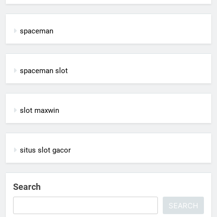
spaceman
spaceman slot
slot maxwin
situs slot gacor
Search
SEARCH