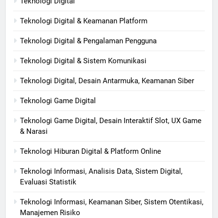
Teknologi Digital
Teknologi Digital & Keamanan Platform
Teknologi Digital & Pengalaman Pengguna
Teknologi Digital & Sistem Komunikasi
Teknologi Digital, Desain Antarmuka, Keamanan Siber
Teknologi Game Digital
Teknologi Game Digital, Desain Interaktif Slot, UX Game
& Narasi
Teknologi Hiburan Digital & Platform Online
Teknologi Informasi, Analisis Data, Sistem Digital,
Evaluasi Statistik
Teknologi Informasi, Keamanan Siber, Sistem Otentikasi,
Manajemen Risiko