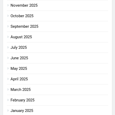
November 2025
October 2025
September 2025
August 2025
July 2025
June 2025
May 2025
April 2025
March 2025
February 2025
January 2025