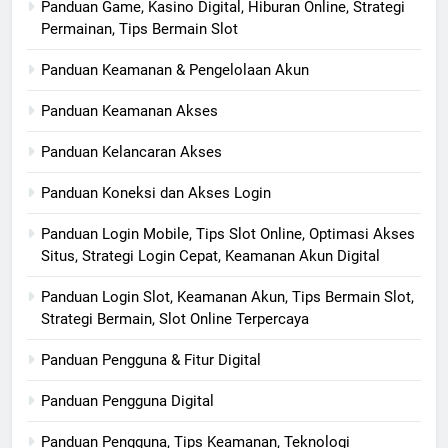
Panduan Game, Kasino Digital, Hiburan Online, Strategi
Permainan, Tips Bermain Slot
Panduan Keamanan & Pengelolaan Akun
Panduan Keamanan Akses
Panduan Kelancaran Akses
Panduan Koneksi dan Akses Login
Panduan Login Mobile, Tips Slot Online, Optimasi Akses
Situs, Strategi Login Cepat, Keamanan Akun Digital
Panduan Login Slot, Keamanan Akun, Tips Bermain Slot,
Strategi Bermain, Slot Online Terpercaya
Panduan Pengguna & Fitur Digital
Panduan Pengguna Digital
Panduan Pengguna, Tips Keamanan, Teknologi