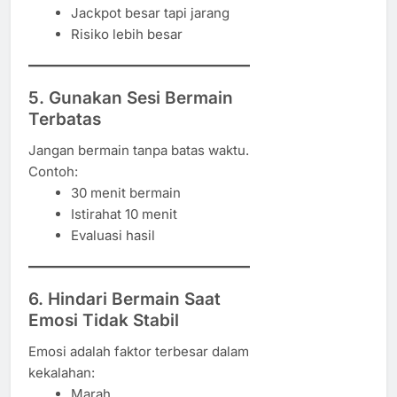
Jackpot besar tapi jarang
Risiko lebih besar
5. Gunakan Sesi Bermain
Terbatas
Jangan bermain tanpa batas waktu.
Contoh:
30 menit bermain
Istirahat 10 menit
Evaluasi hasil
6. Hindari Bermain Saat
Emosi Tidak Stabil
Emosi adalah faktor terbesar dalam
kekalahan:
Marah