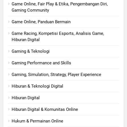
Game Online, Fair Play & Etika, Pengembangan Diri,
Gaming Community
Game Online, Panduan Bermain
Game Racing, Kompetisi Esports, Analisis Game,
Hiburan Digital
Gaming & Teknologi
Gaming Performance and Skills
Gaming, Simulation, Strategy, Player Experience
Hiburan & Teknologi Digital
Hiburan Digital
Hiburan Digital & Komunitas Online
Hukum & Permainan Online