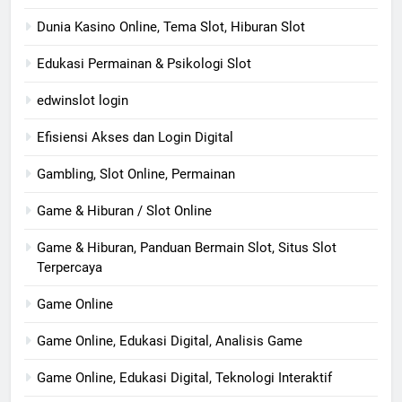
Dunia Kasino Online, Tema Slot, Hiburan Slot
Edukasi Permainan & Psikologi Slot
edwinslot login
Efisiensi Akses dan Login Digital
Gambling, Slot Online, Permainan
Game & Hiburan / Slot Online
Game & Hiburan, Panduan Bermain Slot, Situs Slot
Terpercaya
Game Online
Game Online, Edukasi Digital, Analisis Game
Game Online, Edukasi Digital, Teknologi Interaktif