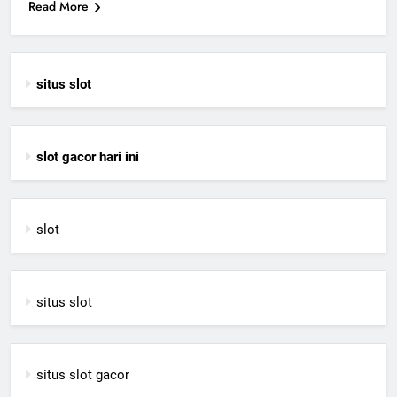
Read More
situs slot
slot gacor hari ini
slot
situs slot
situs slot gacor