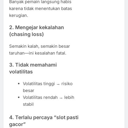
Banyak pemain langsung habis
karena tidak menentukan batas
kerugian.
2. Mengejar kekalahan
(chasing loss)
Semakin kalah, semakin besar
taruhan—ini kesalahan fatal.
3. Tidak memahami
volatilitas
Volatilitas tinggi → risiko
besar
Volatilitas rendah → lebih
stabil
4. Terlalu percaya “slot pasti
gacor”