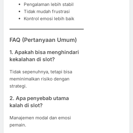
Pengalaman lebih stabil
Tidak mudah frustrasi
Kontrol emosi lebih baik
FAQ (Pertanyaan Umum)
1. Apakah bisa menghindari
kekalahan di slot?
Tidak sepenuhnya, tetapi bisa
meminimalkan risiko dengan
strategi.
2. Apa penyebab utama
kalah di slot?
Manajemen modal dan emosi
pemain.