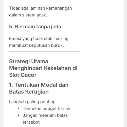
Tidak ada jaminan kemenangan
dalam sistem acak.
5. Bermain tanpa jeda
Emosi yang tidak stabil sering
membuat keputusan buruk.
Strategi Utama
Menghindari Kekalahan di
Slot Gacor
1. Tentukan Modal dan
Batas Kerugian
Langkah paling penting:
Tentukan budget harian
Jangan melebihi batas
tersebut