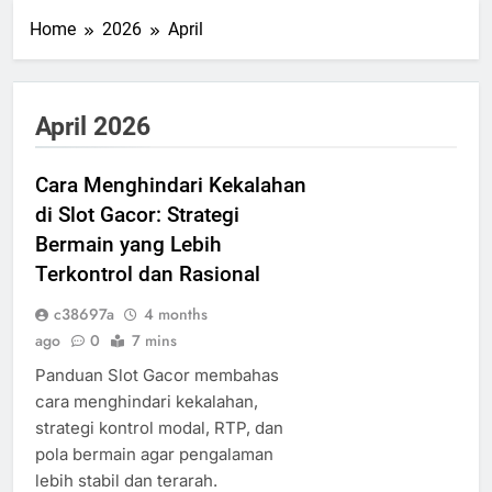
Home
2026
April
April 2026
Cara Menghindari Kekalahan
di Slot Gacor: Strategi
Bermain yang Lebih
Terkontrol dan Rasional
c38697a
4 months
ago
0
7 mins
Panduan Slot Gacor membahas
cara menghindari kekalahan,
strategi kontrol modal, RTP, dan
pola bermain agar pengalaman
lebih stabil dan terarah.