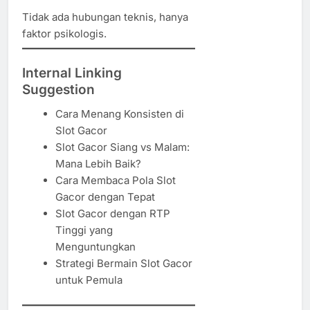
Tidak ada hubungan teknis, hanya
faktor psikologis.
Internal Linking
Suggestion
Cara Menang Konsisten di
Slot Gacor
Slot Gacor Siang vs Malam:
Mana Lebih Baik?
Cara Membaca Pola Slot
Gacor dengan Tepat
Slot Gacor dengan RTP
Tinggi yang
Menguntungkan
Strategi Bermain Slot Gacor
untuk Pemula