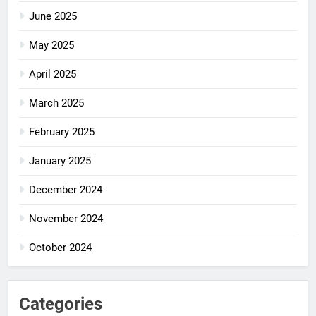
June 2025
May 2025
April 2025
March 2025
February 2025
January 2025
December 2024
November 2024
October 2024
Categories