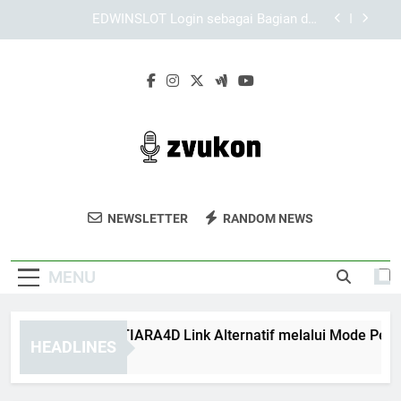
Skip
Solusi Login Edwinslot Bermasalah di Perangkat
to
Mobile dengan Langkah Praktis
content
Lebah4D Login dan Cara Memastikan Akses
Tetap Lancar di Berbagai Perangkat
Cara Mengakses TIARA4D Link Alternatif melalui
Mode Penyamaran
EDWINSLOT Login sebagai Bagian dari
Pengalaman Digital yang Terstruktur
Solusi Login Edwinslot Bermasalah di Perangkat
Mobile dengan Langkah Praktis
Zvukon
Dapatkan Solusi Audio Berkualitas Dari
Lebah4D Login dan Cara Memastikan Akses
NEWSLETTER
RANDOM NEWS
Tetap Lancar di Berbagai Perangkat
Zvukon. Produk Profesional Untuk
Kebutuhan Suara Terbaik Anda.
MENU
ra Mengakses TIARA4D Link Alternatif melalui Mode Penyam
HEADLINES
onth Ago