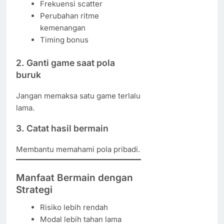
Frekuensi scatter
Perubahan ritme
kemenangan
Timing bonus
2. Ganti game saat pola
buruk
Jangan memaksa satu game terlalu
lama.
3. Catat hasil bermain
Membantu memahami pola pribadi.
Manfaat Bermain dengan
Strategi
Risiko lebih rendah
Modal lebih tahan lama