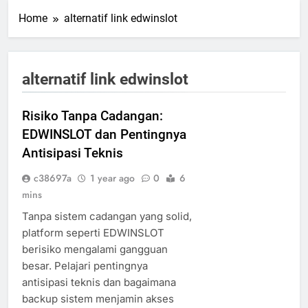
Home
alternatif link edwinslot
alternatif link edwinslot
Risiko Tanpa Cadangan:
EDWINSLOT dan Pentingnya
Antisipasi Teknis
c38697a
1 year ago
0
6
mins
Tanpa sistem cadangan yang solid,
platform seperti EDWINSLOT
berisiko mengalami gangguan
besar. Pelajari pentingnya
antisipasi teknis dan bagaimana
backup sistem menjamin akses