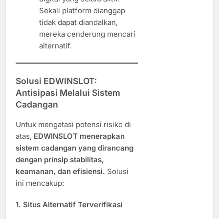
Sekali platform dianggap
tidak dapat diandalkan,
mereka cenderung mencari
alternatif.
Solusi EDWINSLOT:
Antisipasi Melalui Sistem
Cadangan
Untuk mengatasi potensi risiko di
atas,
EDWINSLOT menerapkan
sistem cadangan yang dirancang
dengan prinsip stabilitas,
keamanan, dan efisiensi.
Solusi
ini mencakup:
1. Situs Alternatif Terverifikasi