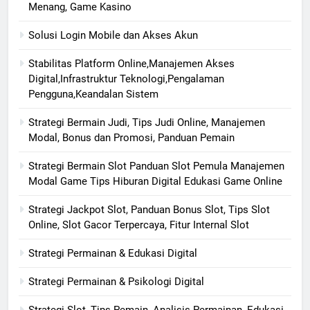
Menang, Game Kasino
Solusi Login Mobile dan Akses Akun
Stabilitas Platform Online,Manajemen Akses
Digital,Infrastruktur Teknologi,Pengalaman
Pengguna,Keandalan Sistem
Strategi Bermain Judi, Tips Judi Online, Manajemen
Modal, Bonus dan Promosi, Panduan Pemain
Strategi Bermain Slot Panduan Slot Pemula Manajemen
Modal Game Tips Hiburan Digital Edukasi Game Online
Strategi Jackpot Slot, Panduan Bonus Slot, Tips Slot
Online, Slot Gacor Terpercaya, Fitur Internal Slot
Strategi Permainan & Edukasi Digital
Strategi Permainan & Psikologi Digital