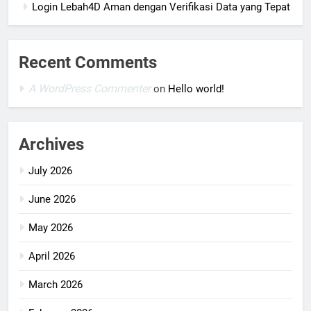
Login Lebah4D Aman dengan Verifikasi Data yang Tepat
Recent Comments
A WordPress Commenter
on
Hello world!
Archives
July 2026
June 2026
May 2026
April 2026
March 2026