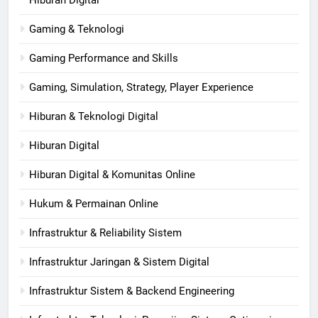
Hiburan Digital
Gaming & Teknologi
Gaming Performance and Skills
Gaming, Simulation, Strategy, Player Experience
Hiburan & Teknologi Digital
Hiburan Digital
Hiburan Digital & Komunitas Online
Hukum & Permainan Online
Infrastruktur & Reliability Sistem
Infrastruktur Jaringan & Sistem Digital
Infrastruktur Sistem & Backend Engineering