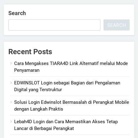
Search
SEARCH
Recent Posts
Cara Mengakses TIARA4D Link Alternatif melalui Mode
Penyamaran
EDWINSLOT Login sebagai Bagian dari Pengalaman
Digital yang Terstruktur
Solusi Login Edwinslot Bermasalah di Perangkat Mobile
dengan Langkah Praktis
Lebah4D Login dan Cara Memastikan Akses Tetap
Lancar di Berbagai Perangkat