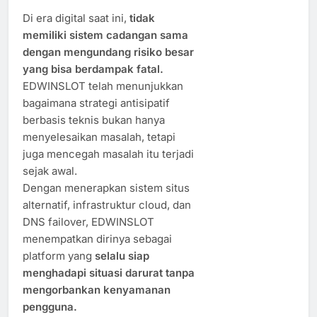
Di era digital saat ini,
tidak
memiliki sistem cadangan sama
dengan mengundang risiko besar
yang bisa berdampak fatal.
EDWINSLOT telah menunjukkan
bagaimana strategi antisipatif
berbasis teknis bukan hanya
menyelesaikan masalah, tetapi
juga mencegah masalah itu terjadi
sejak awal.
Dengan menerapkan sistem situs
alternatif, infrastruktur cloud, dan
DNS failover, EDWINSLOT
menempatkan dirinya sebagai
platform yang
selalu siap
menghadapi situasi darurat tanpa
mengorbankan kenyamanan
pengguna.