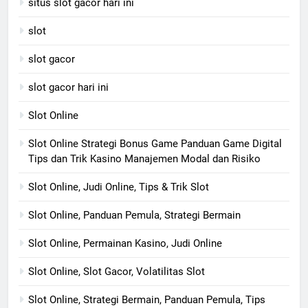
situs slot gacor hari ini
slot
slot gacor
slot gacor hari ini
Slot Online
Slot Online Strategi Bonus Game Panduan Game Digital
Tips dan Trik Kasino Manajemen Modal dan Risiko
Slot Online, Judi Online, Tips & Trik Slot
Slot Online, Panduan Pemula, Strategi Bermain
Slot Online, Permainan Kasino, Judi Online
Slot Online, Slot Gacor, Volatilitas Slot
Slot Online, Strategi Bermain, Panduan Pemula, Tips