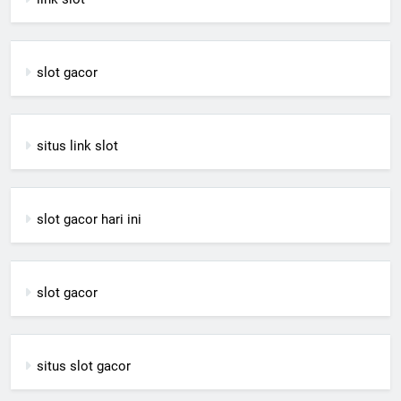
slot gacor
situs link slot
slot gacor hari ini
slot gacor
situs slot gacor