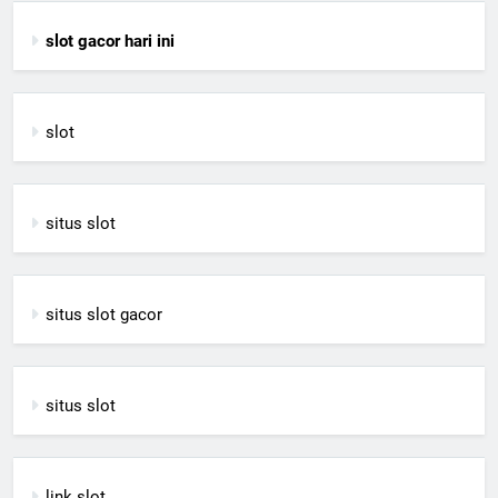
slot gacor hari ini
slot
situs slot
situs slot gacor
situs slot
link slot