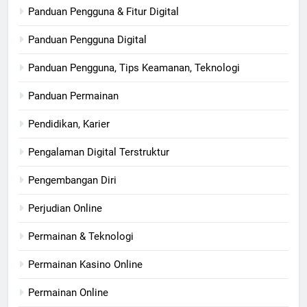
Panduan Pengguna & Fitur Digital
Panduan Pengguna Digital
Panduan Pengguna, Tips Keamanan, Teknologi
Panduan Permainan
Pendidikan, Karier
Pengalaman Digital Terstruktur
Pengembangan Diri
Perjudian Online
Permainan & Teknologi
Permainan Kasino Online
Permainan Online