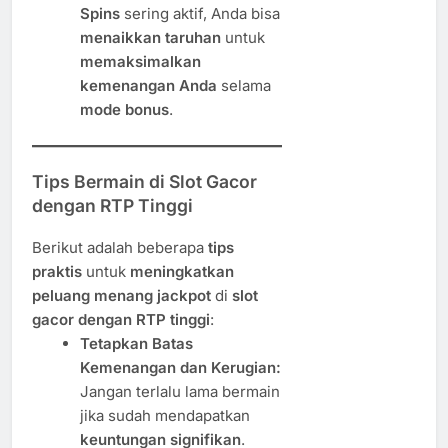
Spins
sering aktif, Anda bisa
menaikkan taruhan
untuk
memaksimalkan
kemenangan Anda
selama
mode bonus
.
Tips Bermain di Slot Gacor
dengan RTP Tinggi
Berikut adalah beberapa
tips
praktis
untuk
meningkatkan
peluang menang jackpot
di
slot
gacor dengan RTP tinggi
:
Tetapkan Batas
Kemenangan dan Kerugian:
Jangan terlalu lama bermain
jika sudah mendapatkan
keuntungan signifikan
.