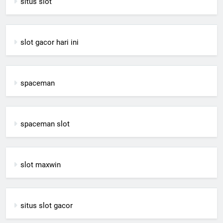
situs slot
slot gacor hari ini
spaceman
spaceman slot
slot maxwin
situs slot gacor