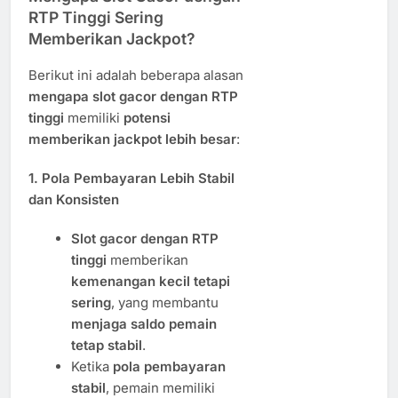
RTP Tinggi Sering
Memberikan Jackpot?
Berikut ini adalah beberapa alasan
mengapa slot gacor dengan RTP
tinggi
memiliki
potensi
memberikan jackpot lebih besar
:
1.
Pola Pembayaran Lebih Stabil
dan Konsisten
Slot gacor dengan RTP
tinggi
memberikan
kemenangan kecil tetapi
sering
, yang membantu
menjaga saldo pemain
tetap stabil
.
Ketika
pola pembayaran
stabil
, pemain memiliki