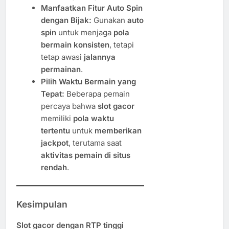
Manfaatkan Fitur Auto Spin
dengan Bijak:
Gunakan
auto
spin
untuk menjaga
pola
bermain konsisten
, tetapi
tetap awasi
jalannya
permainan
.
Pilih Waktu Bermain yang
Tepat:
Beberapa pemain
percaya bahwa
slot gacor
memiliki
pola waktu
tertentu
untuk
memberikan
jackpot
, terutama saat
aktivitas pemain di situs
rendah
.
Kesimpulan
Slot gacor dengan RTP tinggi