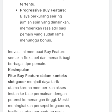
tertentu.
Progressive Buy Feature:
Biaya berkurang seiring
jumlah spin yang dimainkan,
memberikan rasa adil bagi
pemain yang sudah lama
menunggu bonus.
Inovasi ini membuat Buy Feature
semakin fleksibel dan menarik bagi
berbagai tipe pemain.
Kesimpulan
Fitur Buy Feature dalam konteks
slot gacor
menjadi daya tarik
utama karena memberikan akses
instan ke fase permainan dengan
potensi kemenangan tinggi. Meski
meningkatkan persepsi kegacoran,
hasilnya tetap bergantung pada