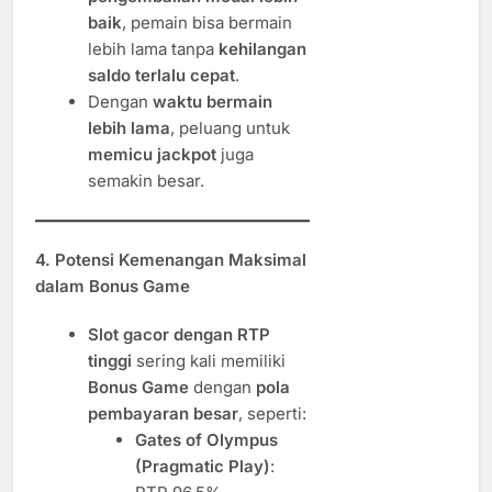
baik
, pemain bisa bermain
lebih lama tanpa
kehilangan
saldo terlalu cepat
.
Dengan
waktu bermain
lebih lama
, peluang untuk
memicu jackpot
juga
semakin besar.
4.
Potensi Kemenangan Maksimal
dalam Bonus Game
Slot gacor dengan RTP
tinggi
sering kali memiliki
Bonus Game
dengan
pola
pembayaran besar
, seperti:
Gates of Olympus
(Pragmatic Play)
: