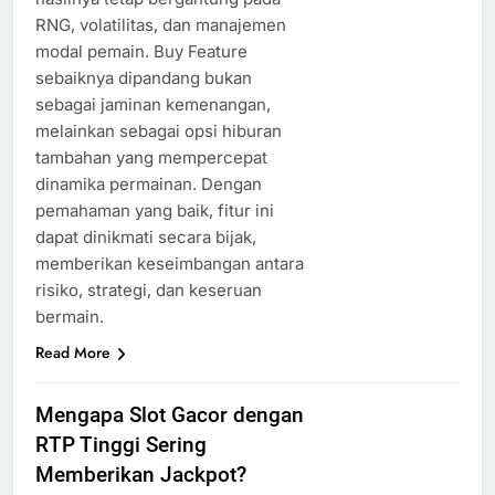
RNG, volatilitas, dan manajemen
modal pemain. Buy Feature
sebaiknya dipandang bukan
sebagai jaminan kemenangan,
melainkan sebagai opsi hiburan
tambahan yang mempercepat
dinamika permainan. Dengan
pemahaman yang baik, fitur ini
dapat dinikmati secara bijak,
memberikan keseimbangan antara
risiko, strategi, dan keseruan
bermain.
Read More
Mengapa Slot Gacor dengan
RTP Tinggi Sering
Memberikan Jackpot?