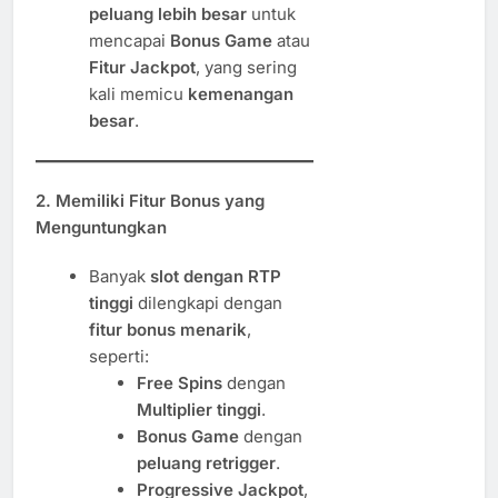
peluang lebih besar
untuk
mencapai
Bonus Game
atau
Fitur Jackpot
, yang sering
kali memicu
kemenangan
besar
.
2.
Memiliki Fitur Bonus yang
Menguntungkan
Banyak
slot dengan RTP
tinggi
dilengkapi dengan
fitur bonus menarik
,
seperti:
Free Spins
dengan
Multiplier tinggi
.
Bonus Game
dengan
peluang retrigger
.
Progressive Jackpot
,