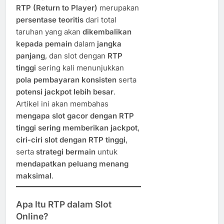
RTP (Return to Player)
merupakan
persentase teoritis
dari total
taruhan yang akan
dikembalikan
kepada pemain
dalam
jangka
panjang
, dan slot dengan
RTP
tinggi
sering kali menunjukkan
pola pembayaran konsisten
serta
potensi jackpot lebih besar
.
Artikel ini akan membahas
mengapa slot gacor dengan RTP
tinggi sering memberikan jackpot
,
ciri-ciri slot dengan RTP tinggi
,
serta
strategi bermain
untuk
mendapatkan peluang menang
maksimal
.
Apa Itu RTP dalam Slot
Online?