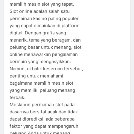
memilih mesin slot yang tepat.
Slot online adalah salah satu
permainan kasino paling populer
yang dapat dimainkan di platform
digital. Dengan grafis yang
menarik, tema yang beragam, dan
peluang besar untuk menang, slot
online menawarkan pengalaman
bermain yang mengasyikkan.
Namun, di balik keseruan tersebut,
penting untuk memahami
bagaimana memilih mesin slot
yang memiliki peluang menang
terbaik.
Meskipun permainan slot pada
dasarnya bersifat acak dan tidak
dapat diprediksi, ada beberapa
faktor yang dapat mempengaruhi
peluang Anda untuk menang.