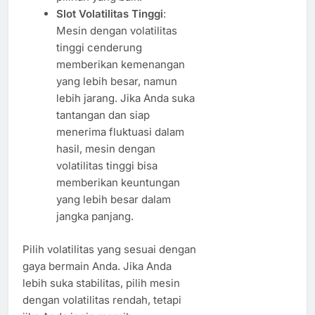
Slot Volatilitas Tinggi
:
Mesin dengan volatilitas
tinggi cenderung
memberikan kemenangan
yang lebih besar, namun
lebih jarang. Jika Anda suka
tantangan dan siap
menerima fluktuasi dalam
hasil, mesin dengan
volatilitas tinggi bisa
memberikan keuntungan
yang lebih besar dalam
jangka panjang.
Pilih volatilitas yang sesuai dengan
gaya bermain Anda. Jika Anda
lebih suka stabilitas, pilih mesin
dengan volatilitas rendah, tetapi