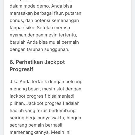
dalam mode demo, Anda bisa
merasakan berbagai fitur, putaran
bonus, dan potensi kemenangan
tanpa risiko. Setelah merasa
nyaman dengan mesin tertentu,
barulah Anda bisa mulai bermain
dengan taruhan sungguhan.
6.
Perhatikan Jackpot
Progresif
Jika Anda tertarik dengan peluang
menang besar, mesin slot dengan
jackpot progresif bisa menjadi
pilihan. Jackpot progresif adalah
hadiah yang terus berkembang
seiring berjalannya waktu, hingga
seorang pemain berhasil
memenangkannya. Mesin ini