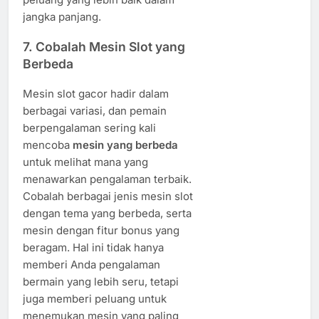
jangka panjang.
7.
Cobalah Mesin Slot yang
Berbeda
Mesin slot gacor hadir dalam
berbagai variasi, dan pemain
berpengalaman sering kali
mencoba
mesin yang berbeda
untuk melihat mana yang
menawarkan pengalaman terbaik.
Cobalah berbagai jenis mesin slot
dengan tema yang berbeda, serta
mesin dengan fitur bonus yang
beragam. Hal ini tidak hanya
memberi Anda pengalaman
bermain yang lebih seru, tetapi
juga memberi peluang untuk
menemukan mesin yang paling