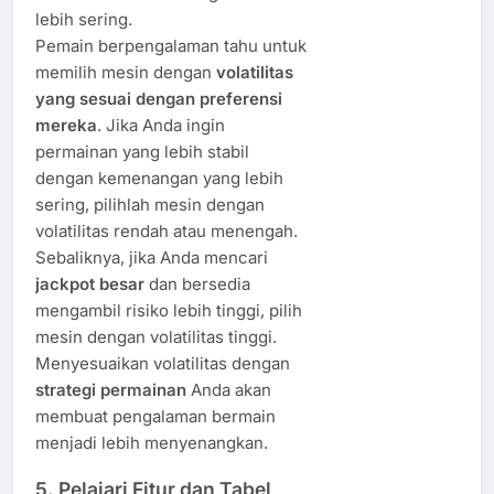
lebih sering.
Pemain berpengalaman tahu untuk
memilih mesin dengan
volatilitas
yang sesuai dengan preferensi
mereka
. Jika Anda ingin
permainan yang lebih stabil
dengan kemenangan yang lebih
sering, pilihlah mesin dengan
volatilitas rendah atau menengah.
Sebaliknya, jika Anda mencari
jackpot besar
dan bersedia
mengambil risiko lebih tinggi, pilih
mesin dengan volatilitas tinggi.
Menyesuaikan volatilitas dengan
strategi permainan
Anda akan
membuat pengalaman bermain
menjadi lebih menyenangkan.
5.
Pelajari Fitur dan Tabel