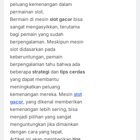
peluang kemenangan dalam
permainan slot.
Bermain di mesin
slot gacor
bisa
sangat mengasyikkan, terutama
bagi pemain yang sudah
berpengalaman. Meskipun mesin
slot didasarkan pada
keberuntungan, pemain
berpengalaman tahu bahwa ada
beberapa
strategi
dan
tips cerdas
yang dapat membantu
meningkatkan peluang
kemenangan mereka. Mesin
slot
gacor
, yang dikenal memberikan
kemenangan lebih sering, bisa
menjadi pilihan yang sangat
menguntungkan jika dimainkan
dengan cara yang tepat.
Artikel ini akan memberikan
tips