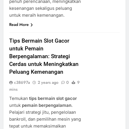
penuh perencanaan, meningkatkan
kesenangan sekaligus peluang
untuk meraih kemenangan.
Read More
Tips Bermain Slot Gacor
untuk Pemain
Berpengalaman: Strategi
Cerdas untuk Meningkatkan
Peluang Kemenangan
c38697a
2 years ago
0
9
mins
Temukan
tips bermain slot gacor
untuk
pemain berpengalaman
.
Pelajari strategi jitu, pengelolaan
bankroll, dan pemilihan mesin yang
tepat untuk memaksimalkan