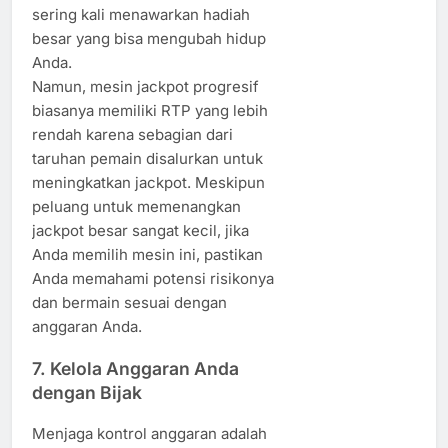
sering kali menawarkan hadiah
besar yang bisa mengubah hidup
Anda.
Namun, mesin jackpot progresif
biasanya memiliki RTP yang lebih
rendah karena sebagian dari
taruhan pemain disalurkan untuk
meningkatkan jackpot. Meskipun
peluang untuk memenangkan
jackpot besar sangat kecil, jika
Anda memilih mesin ini, pastikan
Anda memahami potensi risikonya
dan bermain sesuai dengan
anggaran Anda.
7.
Kelola Anggaran Anda
dengan Bijak
Menjaga kontrol anggaran adalah