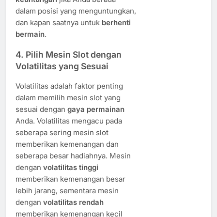
dalam posisi yang menguntungkan,
dan kapan saatnya untuk
berhenti
bermain
.
4.
Pilih Mesin Slot dengan
Volatilitas yang Sesuai
Volatilitas adalah faktor penting
dalam memilih mesin slot yang
sesuai dengan
gaya permainan
Anda. Volatilitas mengacu pada
seberapa sering mesin slot
memberikan kemenangan dan
seberapa besar hadiahnya. Mesin
dengan
volatilitas tinggi
memberikan kemenangan besar
lebih jarang, sementara mesin
dengan
volatilitas rendah
memberikan kemenangan kecil