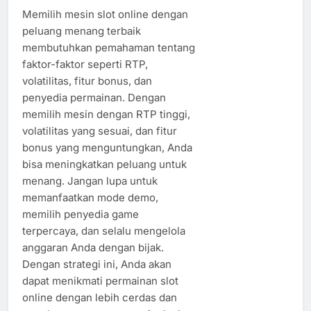
Memilih mesin slot online dengan
peluang menang terbaik
membutuhkan pemahaman tentang
faktor-faktor seperti RTP,
volatilitas, fitur bonus, dan
penyedia permainan. Dengan
memilih mesin dengan RTP tinggi,
volatilitas yang sesuai, dan fitur
bonus yang menguntungkan, Anda
bisa meningkatkan peluang untuk
menang. Jangan lupa untuk
memanfaatkan mode demo,
memilih penyedia game
terpercaya, dan selalu mengelola
anggaran Anda dengan bijak.
Dengan strategi ini, Anda akan
dapat menikmati permainan slot
online dengan lebih cerdas dan