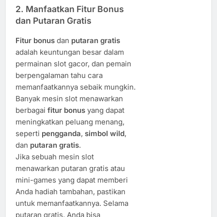
2.
Manfaatkan Fitur Bonus
dan Putaran Gratis
Fitur bonus
dan
putaran gratis
adalah keuntungan besar dalam
permainan slot gacor, dan pemain
berpengalaman tahu cara
memanfaatkannya sebaik mungkin.
Banyak mesin slot menawarkan
berbagai
fitur bonus
yang dapat
meningkatkan peluang menang,
seperti
pengganda
,
simbol wild
,
dan
putaran gratis
.
Jika sebuah mesin slot
menawarkan putaran gratis atau
mini-games yang dapat memberi
Anda hadiah tambahan, pastikan
untuk memanfaatkannya. Selama
putaran gratis, Anda bisa