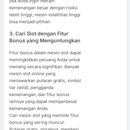
jika Anda ingin meraih
kemenangan besar dengan risiko
lebih tinggi, mesin volatilitas tinggi
bisa menjadi pilihan.
3.
Cari Slot dengan Fitur
Bonus yang Menguntungkan
Fitur bonus dalam mesin slot dapat
meningkatkan peluang Anda untuk
menang secara signifikan. Banyak
mesin slot online yang
menawarkan putaran gratis, simbol
liar (wild), pengganda
kemenangan, dan fitur bonus
lainnya yang dapat memperbesar
kemenangan Anda.
Cari mesin slot yang memiliki fitur
bonus yang sering muncul.
Putaran gratis, misalnya, memberi