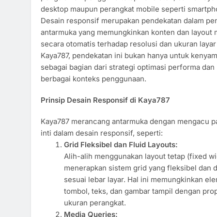
desktop maupun perangkat mobile seperti smartpho
Desain responsif merupakan pendekatan dalam p
antarmuka yang memungkinkan konten dan layout m
secara otomatis terhadap resolusi dan ukuran laya
Kaya787, pendekatan ini bukan hanya untuk kenyama
sebagai bagian dari strategi optimasi performa dan i
berbagai konteks penggunaan.
Prinsip Desain Responsif di Kaya787
Kaya787 merancang antarmuka dengan mengacu pad
inti dalam desain responsif, seperti:
Grid Fleksibel dan Fluid Layouts:
Alih-alih menggunakan layout tetap (fixed wi
menerapkan sistem grid yang fleksibel dan 
sesuai lebar layar. Hal ini memungkinkan ele
tombol, teks, dan gambar tampil dengan pro
ukuran perangkat.
Media Queries: