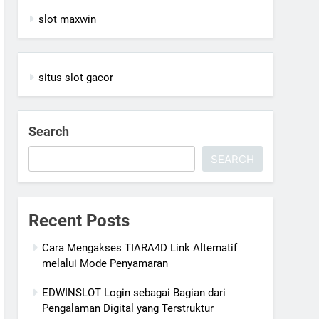
slot maxwin
situs slot gacor
Search
SEARCH
Recent Posts
Cara Mengakses TIARA4D Link Alternatif
melalui Mode Penyamaran
EDWINSLOT Login sebagai Bagian dari
Pengalaman Digital yang Terstruktur