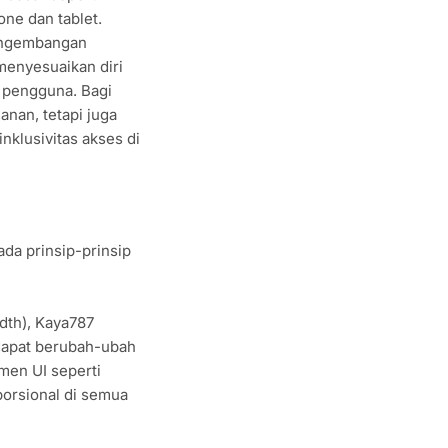
ne dan tablet.
engembangan
enyesuaikan diri
r pengguna. Bagi
nan, tetapi juga
nklusivitas akses di
a prinsip-prinsip
dth), Kaya787
dapat berubah-ubah
men UI seperti
porsional di semua