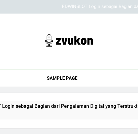
EDWINSLOT Login sebagai Bagian dar
Solusi Login Edwinslot Bermasalah di Pe
Lebah4D Login dan Cara Memastikan Akse
Cara Mengakses TIARA4D Link
kon
EDWINSLOT Login sebagai Bagian dar
olusi Audio Berkualitas Dari Zvukon. Produk Profesional Untu
Solusi Login Edwinslot Bermasalah di Pe
SAMPLE PAGE
Lebah4D Login dan Cara Memastikan Akse
i Bagian dari Pengalaman Digital yang Terstruktur
Sol
2 M