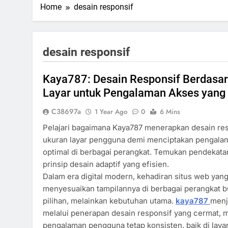
Home
desain responsif
desain responsif
Kaya787: Desain Responsif Berdasa
Layar untuk Pengalaman Akses yang
C38697a
1 Year Ago
0
6 Mins
Pelajari bagaimana Kaya787 menerapkan desain re
ukuran layar pengguna demi menciptakan pengala
optimal di berbagai perangkat. Temukan pendekat
prinsip desain adaptif yang efisien.
Dalam era digital modern, kehadiran situs web ya
menyesuaikan tampilannya di berbagai perangkat b
pilihan, melainkan kebutuhan utama.
kaya787
menj
melalui penerapan desain responsif yang cermat, 
pengalaman pengguna tetap konsisten, baik di layar