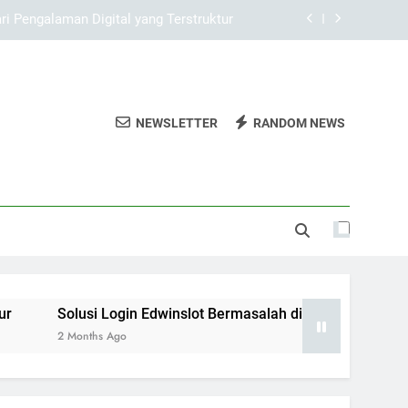
i Pengalaman Digital yang Terstruktur
rangkat Mobile dengan Langkah Praktis
s Tetap Lancar di Berbagai Perangkat
NEWSLETTER
RANDOM NEWS
 Alternatif melalui Mode Penyamaran
i Pengalaman Digital yang Terstruktur
k Kebutuhan Suara Terbaik Anda.
rangkat Mobile dengan Langkah Praktis
s Tetap Lancar di Berbagai Perangkat
usi Login Edwinslot Bermasalah di Perangkat Mobile dengan L
onths Ago