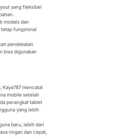
out yang fleksibel
bahan.
i modals dan
tetap fungsional
an pendekatan
n bisa digunakan
r, Kaya787 mencatat
a mobile setelah
da perangkat tablet
ngguna yang lebih
una baru, lebih dari
sa ringan dan cepat,