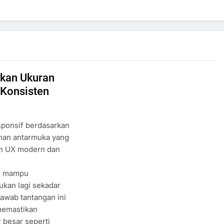
rkan Ukuran
 Konsisten
sponsif berdasarkan
man antarmuka yang
an UX modern dan
ng mampu
ukan lagi sekadar
awab tantangan ini
memastikan
 besar seperti