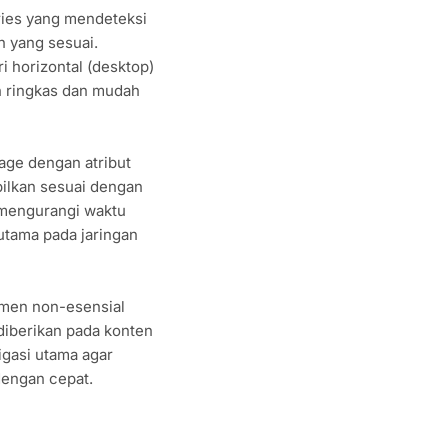
ies yang mendeteksi
n yang sesuai.
i horizontal (desktop)
h ringkas dan mudah
ge dengan atribut
pilkan sesuai dengan
 mengurangi waktu
rutama pada jaringan
emen non-esensial
diberikan pada konten
igasi utama agar
dengan cepat.