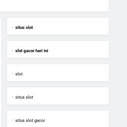
situs slot
slot gacor hari ini
slot
situs slot
situs slot gacor