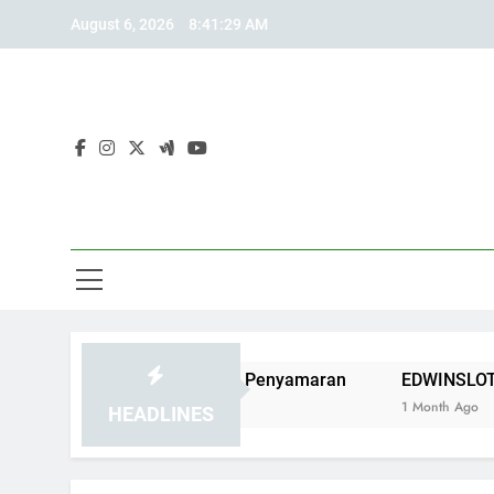
Skip
August 6, 2026
8:41:30 AM
to
content
Zvu
Dapatkan S
natif melalui Mode Penyamaran
EDWINSLOT Login sebaga
1 Month Ago
HEADLINES