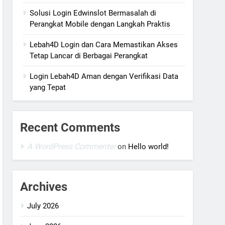
Solusi Login Edwinslot Bermasalah di
Perangkat Mobile dengan Langkah Praktis
Lebah4D Login dan Cara Memastikan Akses
Tetap Lancar di Berbagai Perangkat
Login Lebah4D Aman dengan Verifikasi Data
yang Tepat
Recent Comments
A WordPress Commenter
on
Hello world!
Archives
July 2026