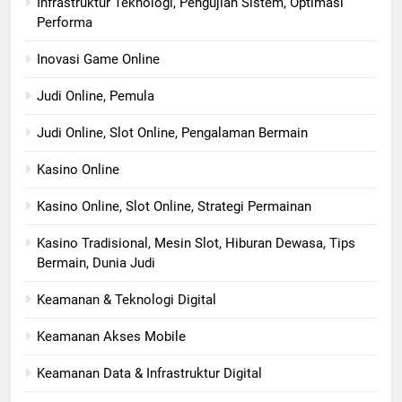
Infrastruktur Teknologi, Pengujian Sistem, Optimasi
Performa
Inovasi Game Online
Judi Online, Pemula
Judi Online, Slot Online, Pengalaman Bermain
Kasino Online
Kasino Online, Slot Online, Strategi Permainan
Kasino Tradisional, Mesin Slot, Hiburan Dewasa, Tips
Bermain, Dunia Judi
Keamanan & Teknologi Digital
Keamanan Akses Mobile
Keamanan Data & Infrastruktur Digital