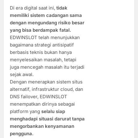
Di era digital saat ini,
tidak
memiliki sistem cadangan sama
dengan mengundang risiko besar
yang bisa berdampak fatal.
EDWINSLOT telah menunjukkan
bagaimana strategi antisipatif
berbasis teknis bukan hanya
menyelesaikan masalah, tetapi
juga mencegah masalah itu terjadi
sejak awal.
Dengan menerapkan sistem situs
alternatif, infrastruktur cloud, dan
DNS failover, EDWINSLOT
menempatkan dirinya sebagai
platform yang
selalu siap
menghadapi situasi darurat tanpa
mengorbankan kenyamanan
pengguna.