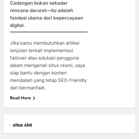
Cadangan bukan sekadar
rencana darurat—itu adalah
fondasi utama dari kepercayaan
digital.
Jika kamu membutuhkan artikel
lanjutan terkait implementasi
failover atau edukasi pengguna
dalam mengenali situs resmi, saya
siap bantu dengan konten
mendalam yang tetap SEO-friendly
dan bermanfaat.
Read More
situs slot