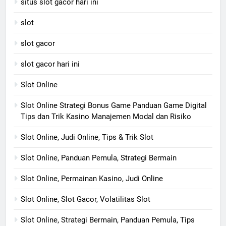
situs slot gacor hari ini
slot
slot gacor
slot gacor hari ini
Slot Online
Slot Online Strategi Bonus Game Panduan Game Digital
Tips dan Trik Kasino Manajemen Modal dan Risiko
Slot Online, Judi Online, Tips & Trik Slot
Slot Online, Panduan Pemula, Strategi Bermain
Slot Online, Permainan Kasino, Judi Online
Slot Online, Slot Gacor, Volatilitas Slot
Slot Online, Strategi Bermain, Panduan Pemula, Tips