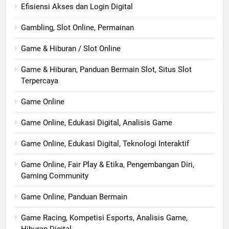
Efisiensi Akses dan Login Digital
Gambling, Slot Online, Permainan
Game & Hiburan / Slot Online
Game & Hiburan, Panduan Bermain Slot, Situs Slot
Terpercaya
Game Online
Game Online, Edukasi Digital, Analisis Game
Game Online, Edukasi Digital, Teknologi Interaktif
Game Online, Fair Play & Etika, Pengembangan Diri,
Gaming Community
Game Online, Panduan Bermain
Game Racing, Kompetisi Esports, Analisis Game,