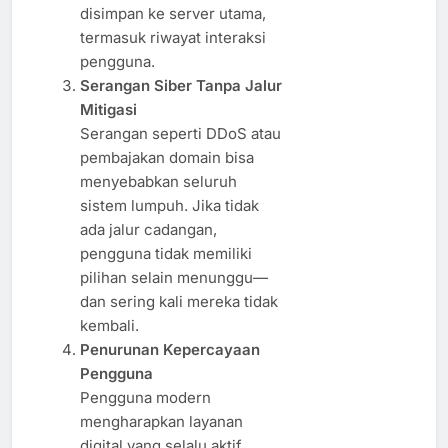
disimpan ke server utama,
termasuk riwayat interaksi
pengguna.
Serangan Siber Tanpa Jalur
Mitigasi
Serangan seperti DDoS atau
pembajakan domain bisa
menyebabkan seluruh
sistem lumpuh. Jika tidak
ada jalur cadangan,
pengguna tidak memiliki
pilihan selain menunggu—
dan sering kali mereka tidak
kembali.
Penurunan Kepercayaan
Pengguna
Pengguna modern
mengharapkan layanan
digital yang selalu aktif.