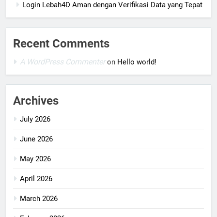
Login Lebah4D Aman dengan Verifikasi Data yang Tepat
Recent Comments
A WordPress Commenter
on
Hello world!
Archives
July 2026
June 2026
May 2026
April 2026
March 2026