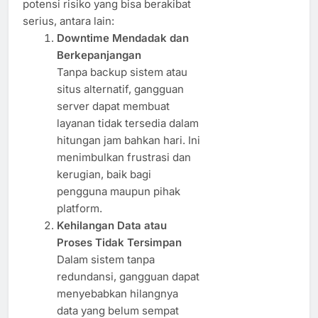
potensi risiko yang bisa berakibat
serius, antara lain:
Downtime Mendadak dan
Berkepanjangan
Tanpa backup sistem atau
situs alternatif, gangguan
server dapat membuat
layanan tidak tersedia dalam
hitungan jam bahkan hari. Ini
menimbulkan frustrasi dan
kerugian, baik bagi
pengguna maupun pihak
platform.
Kehilangan Data atau
Proses Tidak Tersimpan
Dalam sistem tanpa
redundansi, gangguan dapat
menyebabkan hilangnya
data yang belum sempat