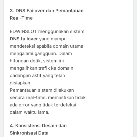
3. DNS Failover dan Pemantauan
Real-Time
EDWINSLOT menggunakan sistem
DNS failover
yang mampu
mendeteksi apabila domain utama
mengalami gangguan. Dalam
hitungan detik, sistem ini
mengalihkan trafik ke domain
cadangan aktif yang telah
disiapkan.
Pemantauan sistem dilakukan
secara real-time, memastikan tidak
ada error yang tidak terdeteksi
dalam waktu lama.
4. Konsistensi Desain dan
Sinkronisasi Data