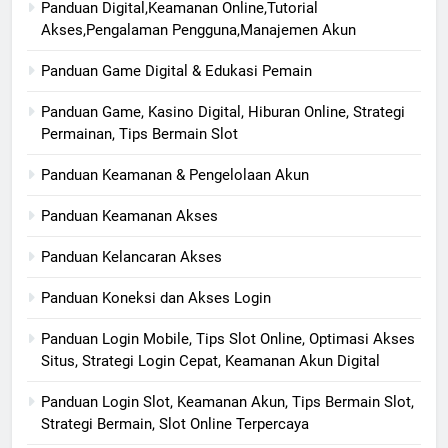
Panduan Digital,Keamanan Online,Tutorial
Akses,Pengalaman Pengguna,Manajemen Akun
Panduan Game Digital & Edukasi Pemain
Panduan Game, Kasino Digital, Hiburan Online, Strategi
Permainan, Tips Bermain Slot
Panduan Keamanan & Pengelolaan Akun
Panduan Keamanan Akses
Panduan Kelancaran Akses
Panduan Koneksi dan Akses Login
Panduan Login Mobile, Tips Slot Online, Optimasi Akses
Situs, Strategi Login Cepat, Keamanan Akun Digital
Panduan Login Slot, Keamanan Akun, Tips Bermain Slot,
Strategi Bermain, Slot Online Terpercaya