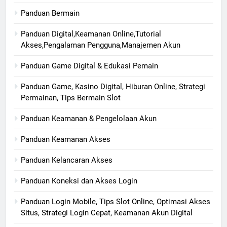
Panduan Bermain
Panduan Digital,Keamanan Online,Tutorial
Akses,Pengalaman Pengguna,Manajemen Akun
Panduan Game Digital & Edukasi Pemain
Panduan Game, Kasino Digital, Hiburan Online, Strategi
Permainan, Tips Bermain Slot
Panduan Keamanan & Pengelolaan Akun
Panduan Keamanan Akses
Panduan Kelancaran Akses
Panduan Koneksi dan Akses Login
Panduan Login Mobile, Tips Slot Online, Optimasi Akses
Situs, Strategi Login Cepat, Keamanan Akun Digital