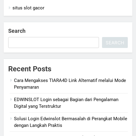
situs slot gacor
Search
SEARCH
Recent Posts
Cara Mengakses TIARA4D Link Alternatif melalui Mode
Penyamaran
EDWINSLOT Login sebagai Bagian dari Pengalaman
Digital yang Terstruktur
Solusi Login Edwinslot Bermasalah di Perangkat Mobile
dengan Langkah Praktis