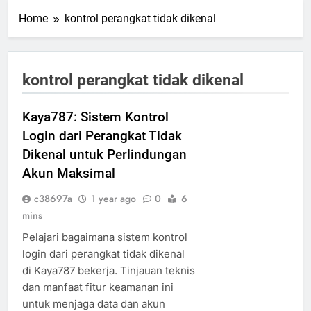
Home
kontrol perangkat tidak dikenal
kontrol perangkat tidak dikenal
Kaya787: Sistem Kontrol
Login dari Perangkat Tidak
Dikenal untuk Perlindungan
Akun Maksimal
c38697a
1 year ago
0
6
mins
Pelajari bagaimana sistem kontrol
login dari perangkat tidak dikenal
di Kaya787 bekerja. Tinjauan teknis
dan manfaat fitur keamanan ini
untuk menjaga data dan akun