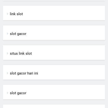
link slot
slot gacor
situs link slot
slot gacor hari ini
slot gacor