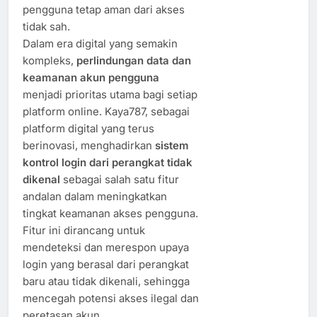
pengguna tetap aman dari akses
tidak sah.
Dalam era digital yang semakin
kompleks,
perlindungan data dan
keamanan akun pengguna
menjadi prioritas utama bagi setiap
platform online. Kaya787, sebagai
platform digital yang terus
berinovasi, menghadirkan
sistem
kontrol login dari perangkat tidak
dikenal
sebagai salah satu fitur
andalan dalam meningkatkan
tingkat keamanan akses pengguna.
Fitur ini dirancang untuk
mendeteksi dan merespon upaya
login yang berasal dari perangkat
baru atau tidak dikenali, sehingga
mencegah potensi akses ilegal dan
peretasan akun.