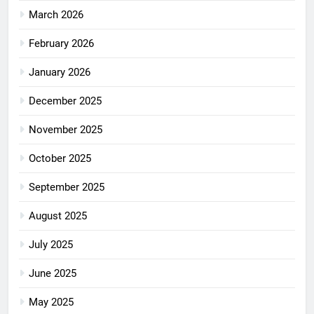
March 2026
February 2026
January 2026
December 2025
November 2025
October 2025
September 2025
August 2025
July 2025
June 2025
May 2025