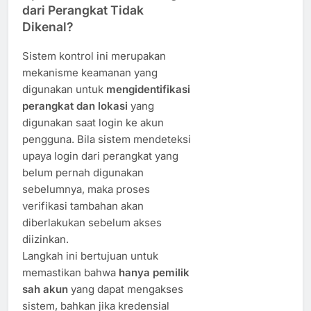
dari Perangkat Tidak
Dikenal?
Sistem kontrol ini merupakan
mekanisme keamanan yang
digunakan untuk
mengidentifikasi
perangkat dan lokasi
yang
digunakan saat login ke akun
pengguna. Bila sistem mendeteksi
upaya login dari perangkat yang
belum pernah digunakan
sebelumnya, maka proses
verifikasi tambahan akan
diberlakukan sebelum akses
diizinkan.
Langkah ini bertujuan untuk
memastikan bahwa
hanya pemilik
sah akun
yang dapat mengakses
sistem, bahkan jika kredensial