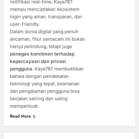
notifikasi real-time, Kaya787
mampu menciptakan ekosistem
login yang aman, transparan, dan
user-friendly.
Dalam dunia digital yang penuh
ancaman, fitur semacam ini bukan
hanya pelindung, tetapi juga
penegas komitmen terhadap
kepercayaan dan privasi
pengguna
. Kaya787 membuktikan
bahwa dengan pendekatan
teknologi yang tepat, keamanan
dan pengalaman pengguna bisa
berjalan seiring dan saling
memperkuat.
Read More