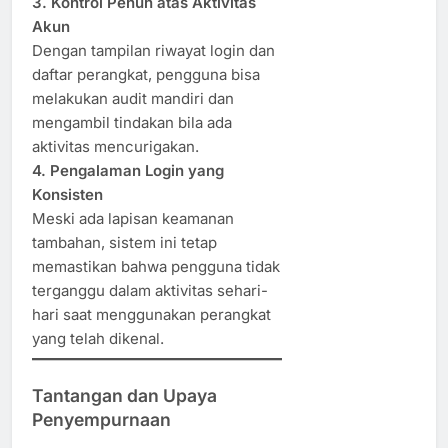
3. Kontrol Penuh atas Aktivitas
Akun
Dengan tampilan riwayat login dan
daftar perangkat, pengguna bisa
melakukan audit mandiri dan
mengambil tindakan bila ada
aktivitas mencurigakan.
4. Pengalaman Login yang
Konsisten
Meski ada lapisan keamanan
tambahan, sistem ini tetap
memastikan bahwa pengguna tidak
terganggu dalam aktivitas sehari-
hari saat menggunakan perangkat
yang telah dikenal.
Tantangan dan Upaya
Penyempurnaan