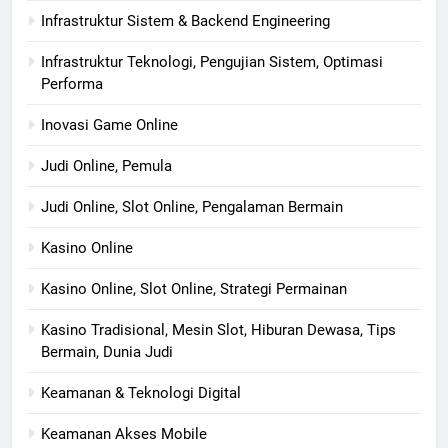
Infrastruktur Sistem & Backend Engineering
Infrastruktur Teknologi, Pengujian Sistem, Optimasi
Performa
Inovasi Game Online
Judi Online, Pemula
Judi Online, Slot Online, Pengalaman Bermain
Kasino Online
Kasino Online, Slot Online, Strategi Permainan
Kasino Tradisional, Mesin Slot, Hiburan Dewasa, Tips
Bermain, Dunia Judi
Keamanan & Teknologi Digital
Keamanan Akses Mobile