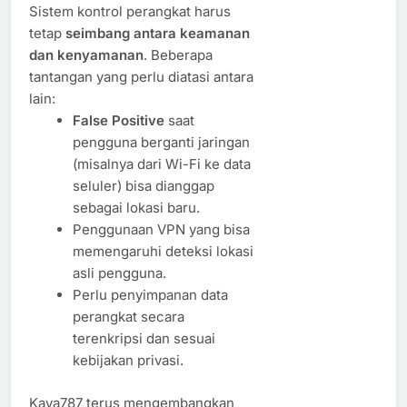
Sistem kontrol perangkat harus
tetap
seimbang antara keamanan
dan kenyamanan
. Beberapa
tantangan yang perlu diatasi antara
lain:
False Positive
saat
pengguna berganti jaringan
(misalnya dari Wi-Fi ke data
seluler) bisa dianggap
sebagai lokasi baru.
Penggunaan VPN yang bisa
memengaruhi deteksi lokasi
asli pengguna.
Perlu penyimpanan data
perangkat secara
terenkripsi dan sesuai
kebijakan privasi.
Kaya787 terus mengembangkan