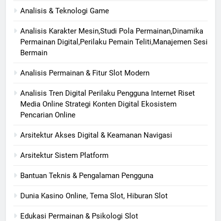
Analisis & Teknologi Game
Analisis Karakter Mesin,Studi Pola Permainan,Dinamika
Permainan Digital,Perilaku Pemain Teliti,Manajemen Sesi
Bermain
Analisis Permainan & Fitur Slot Modern
Analisis Tren Digital Perilaku Pengguna Internet Riset
Media Online Strategi Konten Digital Ekosistem
Pencarian Online
Arsitektur Akses Digital & Keamanan Navigasi
Arsitektur Sistem Platform
Bantuan Teknis & Pengalaman Pengguna
Dunia Kasino Online, Tema Slot, Hiburan Slot
Edukasi Permainan & Psikologi Slot