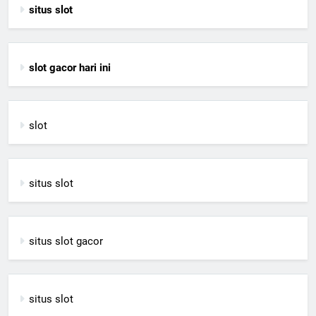
situs slot
slot gacor hari ini
slot
situs slot
situs slot gacor
situs slot