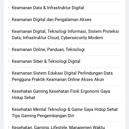
Keamanan Data & Infrastruktur Digital
Keamanan Digital dan Pengalaman Akses
Keamanan Digital, Teknologi Informasi, Sistem Proteksi
Data, Infrastruktur Cloud, Cybersecurity Modern
Keamanan Online, Panduan, Teknologi
Keamanan Siber & Teknologi Digital
Keamanan Sistem Edukasi Digital Perlindungan Data
Pengguna Praktik Keamanan Online Akses Akun
Kesehatan Gaming Kesehatan Fisik Ergonomi Gaya
Hidup Sehat
Kesehatan Mental Teknologi & Game Gaya Hidup Sehat
Tips Gaming Pengembangan Diri
Kesehatan, Gaming, Lifestyle, Manajemen Waktu