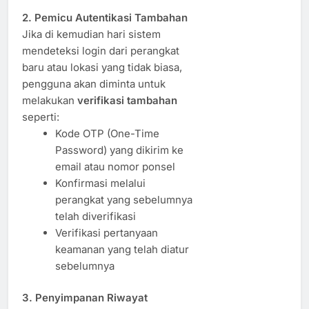
2. Pemicu Autentikasi Tambahan
Jika di kemudian hari sistem
mendeteksi login dari perangkat
baru atau lokasi yang tidak biasa,
pengguna akan diminta untuk
melakukan
verifikasi tambahan
seperti:
Kode OTP (One-Time
Password) yang dikirim ke
email atau nomor ponsel
Konfirmasi melalui
perangkat yang sebelumnya
telah diverifikasi
Verifikasi pertanyaan
keamanan yang telah diatur
sebelumnya
3. Penyimpanan Riwayat